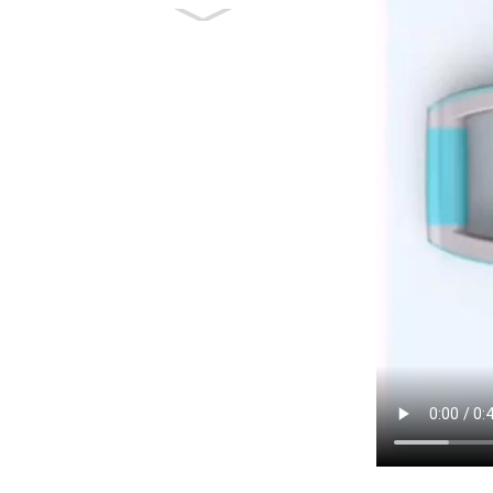
Piattaforma per
esercizi
multifunzione Angolo
libero regolabile A...
Multi-funzione
aerobica Stepper
Fitness Step Board
Pl...
Massaggiatore a rulli
in schiuma ad alta
densità per la ma...