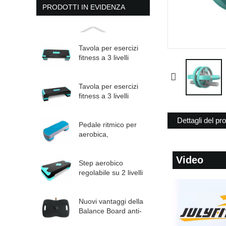
PRODOTTI IN EVIDENZA
Tavola per esercizi
fitness a 3 livelli
regolabile per
esercizi aerobici...
Tavola per esercizi
fitness a 3 livelli
regolabile per
esercizi aerobici...
Dettagli del pr
Pedale ritmico per
aerobica,
piattaforma con
gradini, vestibilità
Video
regolabile...
Step aerobico
regolabile su 2 livelli
di lunghezza 68 cm
Nuovi vantaggi della
Balance Board anti-
fatica