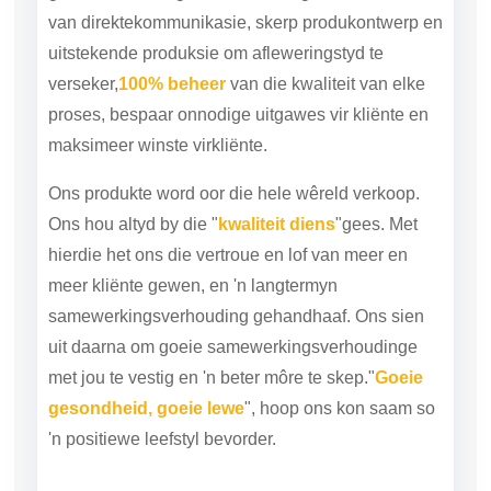
van direkte
kommunikasie, skerp produkontwerp en
uitstekende produksie om afleweringstyd te
verseker,
100% beheer
van die kwaliteit van elke
proses, bespaar onnodige uitgawes vir kliënte en
maksimeer winste vir
kliënte.
Ons produkte word oor die hele wêreld verkoop.
Ons hou altyd by die "
kwaliteit diens
"gees. Met
hierdie het ons die vertroue en lof van meer en
meer kliënte gewen, en 'n langtermyn
samewerkingsverhouding gehandhaaf. Ons sien
uit daarna om goeie samewerkingsverhoudinge
met jou te vestig en 'n beter môre te skep."
Goeie
gesondheid, goeie lewe
", hoop ons kon saam so
'n positiewe leefstyl bevorder.