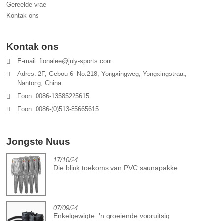
Gereelde vrae
Kontak ons
Kontak ons
E-mail: fionalee@july-sports.com
Adres: 2F, Gebou 6, No.218, Yongxingweg, Yongxingstraat,
Nantong, China
Foon: 0086-13585225615
Foon: 0086-(0)513-85665615
Jongste Nuus
17/10/24
Die blink toekoms van PVC saunapakke
07/09/24
Enkelgewigte: 'n groeiende vooruitsig