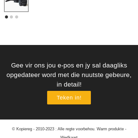
Gee vir ons jou e-pos en jy sal daagliks
opgedateer word met die nuutste gebeure,
in detail!
Teken in!
© Kopiereg - 2010-2023 : Alle regte voorbehou.
Warm produkte
-
Werfkaart