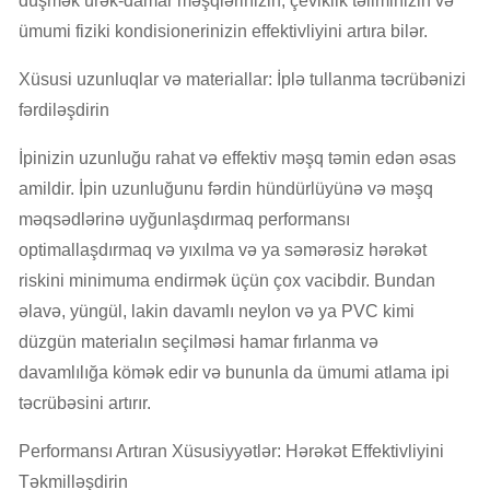
düşmək ürək-damar məşqlərinizin, çeviklik təliminizin və
ümumi fiziki kondisionerinizin effektivliyini artıra bilər.
Xüsusi uzunluqlar və materiallar: İplə tullanma təcrübənizi
fərdiləşdirin
İpinizin uzunluğu rahat və effektiv məşq təmin edən əsas
amildir. İpin uzunluğunu fərdin hündürlüyünə və məşq
məqsədlərinə uyğunlaşdırmaq performansı
optimallaşdırmaq və yıxılma və ya səmərəsiz hərəkət
riskini minimuma endirmək üçün çox vacibdir. Bundan
əlavə, yüngül, lakin davamlı neylon və ya PVC kimi
düzgün materialın seçilməsi hamar fırlanma və
davamlılığa kömək edir və bununla da ümumi atlama ipi
təcrübəsini artırır.
Performansı Artıran Xüsusiyyətlər: Hərəkət Effektivliyini
Təkmilləşdirin