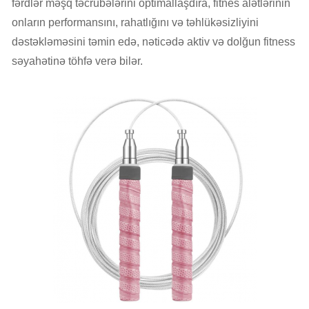
fərdlər məşq təcrübələrini optimallaşdıra, fitnes alətlərinin
onların performansını, rahatlığını və təhlükəsizliyini
dəstəkləməsini təmin edə, nəticədə aktiv və dolğun fitness
səyahətinə töhfə verə bilər.