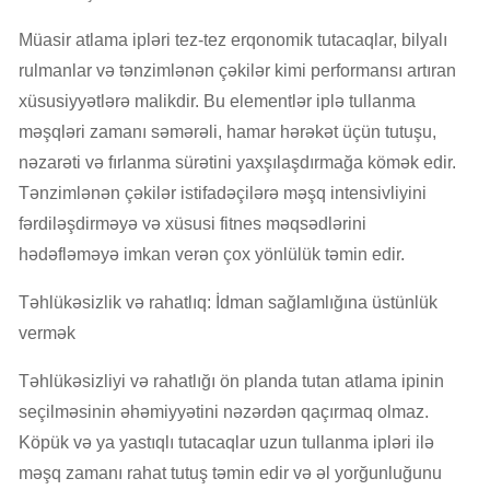
Müasir atlama ipləri tez-tez erqonomik tutacaqlar, bilyalı
rulmanlar və tənzimlənən çəkilər kimi performansı artıran
xüsusiyyətlərə malikdir. Bu elementlər iplə tullanma
məşqləri zamanı səmərəli, hamar hərəkət üçün tutuşu,
nəzarəti və fırlanma sürətini yaxşılaşdırmağa kömək edir.
Tənzimlənən çəkilər istifadəçilərə məşq intensivliyini
fərdiləşdirməyə və xüsusi fitnes məqsədlərini
hədəfləməyə imkan verən çox yönlülük təmin edir.
Təhlükəsizlik və rahatlıq: İdman sağlamlığına üstünlük
vermək
Təhlükəsizliyi və rahatlığı ön planda tutan atlama ipinin
seçilməsinin əhəmiyyətini nəzərdən qaçırmaq olmaz.
Köpük və ya yastıqlı tutacaqlar uzun tullanma ipləri ilə
məşq zamanı rahat tutuş təmin edir və əl yorğunluğunu