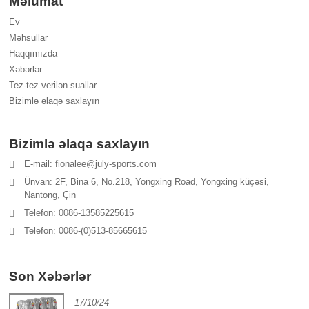
Məlumat
Ev
Məhsullar
Haqqımızda
Xəbərlər
Tez-tez verilən suallar
Bizimlə əlaqə saxlayın
Bizimlə əlaqə saxlayın
E-mail: fionalee@july-sports.com
Ünvan: 2F, Bina 6, No.218, Yongxing Road, Yongxing küçəsi,
Nantong, Çin
Telefon: 0086-13585225615
Telefon: 0086-(0)513-85665615
Son Xəbərlər
17/10/24