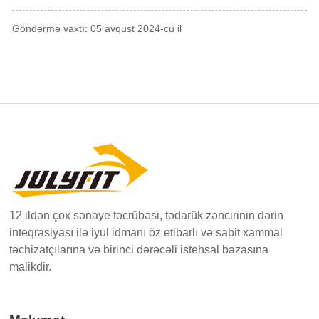
Göndərmə vaxtı: 05 avqust 2024-cü il
12 ildən çox sənaye təcrübəsi, tədarük zəncirinin dərin
inteqrasiyası ilə iyul idmanı öz etibarlı və sabit xammal
təchizatçılarına və birinci dərəcəli istehsal bazasına
malikdir.