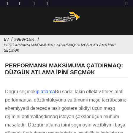
EV
XƏBƏRLƏR
PERFORMANSI MAKSIMUMA ÇATDIRMAQ: DÜZGÜN ATLAMA IPINI
SEÇMƏK
PERFORMANSI MAKSIMUMA ÇATDIRMAQ:
DÜZGÜN ATLAMA IPINI SEÇMƏK
Doğru seçmək
ip atlama
Bu sadə, lakin effektiv fitnes aləti
performansa, dözümlülüyünə və ümumi məşq təcrübəsinə
əhəmiyyətli dərəcədə təsir göstərə bildiyi üçün məşq
rejimini optimallaşdırmaq istəyən şəxslər üçün mühüm
məsələdir. Düzgün atlama ipini seçməyin vacibliyini başa