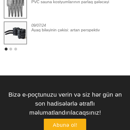
PVC sauna kostyumlarının parlaq gələcəyi
09/07/24
Ayaq biləyinin çəkisi: artan perspektiv
Bizə e-poçtunuzu verin və siz hər gün ən
son hadisələrlə ətraflı
məlumatlandırılacaqsınız!
Abunə ol!