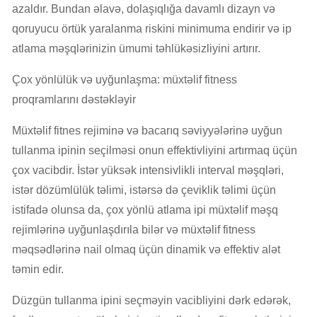
azaldır. Bundan əlavə, dolaşıqlığa davamlı dizayn və
qoruyucu örtük yaralanma riskini minimuma endirir və ip
atlama məşqlərinizin ümumi təhlükəsizliyini artırır.
Çox yönlülük və uyğunlaşma: müxtəlif fitness
proqramlarını dəstəkləyir
Müxtəlif fitnes rejiminə və bacarıq səviyyələrinə uyğun
tullanma ipinin seçilməsi onun effektivliyini artırmaq üçün
çox vacibdir. İstər yüksək intensivlikli interval məşqləri,
istər dözümlülük təlimi, istərsə də çeviklik təlimi üçün
istifadə olunsa da, çox yönlü atlama ipi müxtəlif məşq
rejimlərinə uyğunlaşdırıla bilər və müxtəlif fitness
məqsədlərinə nail olmaq üçün dinamik və effektiv alət
təmin edir.
Düzgün tullanma ipini seçməyin vacibliyini dərk edərək,