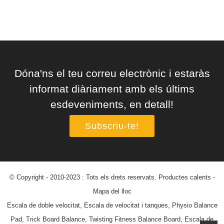
Dóna'ns el teu correu electrònic i estaràs
informat diàriament amb els últims
esdeveniments, en detall!
Subscriu-te!
© Copyright - 2010-2023 : Tots els drets reservats.
Productes calents
-
Mapa del lloc
Escala de doble velocitat
,
Escala de velocitat i tanques
,
Physio Balance
Pad
,
Trick Board Balance
,
Twisting Fitness Balance Board
,
Escala de