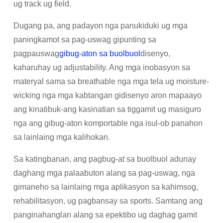
ug track ug field.
Dugang pa, ang padayon nga panukiduki ug mga
paningkamot sa pag-uswag gipunting sa
pagpauswag
gibug-aton sa buolbuol
disenyo,
kaharuhay ug adjustability. Ang mga inobasyon sa
materyal sama sa breathable nga mga tela ug moisture-
wicking nga mga kabtangan gidisenyo aron mapaayo
ang kinatibuk-ang kasinatian sa tiggamit ug masiguro
nga ang gibug-aton komportable nga isul-ob panahon
sa lainlaing mga kalihokan.
Sa katingbanan, ang pagbug-at sa buolbuol adunay
daghang mga palaabuton alang sa pag-uswag, nga
gimaneho sa lainlaing mga aplikasyon sa kahimsog,
rehabilitasyon, ug pagbansay sa sports. Samtang ang
panginahanglan alang sa epektibo ug daghag gamit