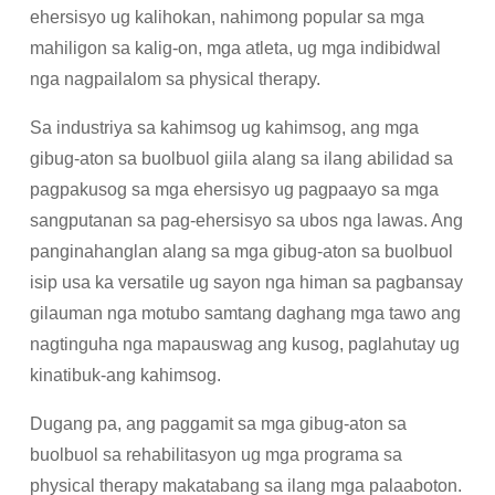
ehersisyo ug kalihokan, nahimong popular sa mga
mahiligon sa kalig-on, mga atleta, ug mga indibidwal
nga nagpailalom sa physical therapy.
Sa industriya sa kahimsog ug kahimsog, ang mga
gibug-aton sa buolbuol giila alang sa ilang abilidad sa
pagpakusog sa mga ehersisyo ug pagpaayo sa mga
sangputanan sa pag-ehersisyo sa ubos nga lawas. Ang
panginahanglan alang sa mga gibug-aton sa buolbuol
isip usa ka versatile ug sayon ​​​​nga himan sa pagbansay
gilauman nga motubo samtang daghang mga tawo ang
nagtinguha nga mapauswag ang kusog, paglahutay ug
kinatibuk-ang kahimsog.
Dugang pa, ang paggamit sa mga gibug-aton sa
buolbuol sa rehabilitasyon ug mga programa sa
physical therapy makatabang sa ilang mga palaaboton.