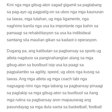
Kini nga mga gibug-aton sagad gigamit sa pagtabang
sa pag-ayo ug pagpalig-on sa ubos nga mga kaunuran
sa lawas, mga lutahan, ug mga ligaments, nga
naghimo kanila nga usa ka importante nga bahin sa
pamaagi sa rehabilitasyon sa usa ka indibidwal
samtang sila maulian gikan sa kadaot o operasyon.
Dugang pa, ang kalibutan sa pagbansay sa sports ug
atleta nagduso sa panginahanglan alang sa mga
gibug-aton sa buolbuol isip usa ka paagi sa
pagpalambo sa agility, speed, ug ubos nga kusog sa
lawas. Ang mga atleta ug mga coach labi nga
nagsagop niini nga mga tabang sa pagbansay pinaagi
sa paglakip sa mga gibug-aton sa buolbuol sa ilang
mga rutina sa pagbansay aron mapauswag ang
pasundayag sa mga dula sama sa basketball, football