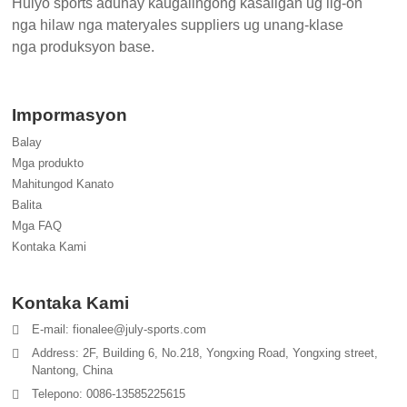
Hulyo sports adunay kaugalingong kasaligan ug lig-on
nga hilaw nga materyales suppliers ug unang-klase
nga produksyon base.
Impormasyon
Balay
Mga produkto
Mahitungod Kanato
Balita
Mga FAQ
Kontaka Kami
Kontaka Kami
E-mail: fionalee@july-sports.com
Address: 2F, Building 6, No.218, Yongxing Road, Yongxing street,
Nantong, China
Telepono: 0086-13585225615