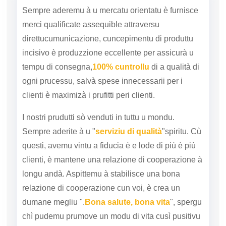
Sempre aderemu à u mercatu orientatu è furnisce
merci qualificate assequible attraversu
direttu
cumunicazione, cuncepimentu di produttu
incisivo è produzzione eccellente per assicurà u
tempu di consegna,
100% cuntrollu
di a qualità di
ogni prucessu, salvà spese innecessarii per i
clienti è maximizà i prufitti per
i clienti.
I nostri prudutti sò venduti in tuttu u mondu.
Sempre aderite à u "
serviziu di qualità
"spiritu. Cù
questi, avemu vintu a fiducia è e lode di più è più
clienti, è mantene una relazione di cooperazione à
longu andà. Aspittemu à stabilisce una bona
relazione di cooperazione cun voi, è crea un
dumane megliu ".
Bona salute, bona vita
", spergu
chì pudemu prumove un modu di vita cusì pusitivu