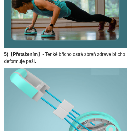
5)【Přetažením】
- Tenké břicho ostrá zbraň zdravé břicho
deformuje paži.