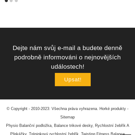
Dejte nám svůj e-mail a budete denně
podrobně informováni o nejnovějších
událostech!
Upsat!
© Copyright - 2010-2023: Všechna práva vyhrazena.
Horké produkty
-
Sitemap
Physio Balanční podložka
,
Balance trikové desky
,
Rychlostní žebřík A
Překážky
,
Tréninkový rychlostní žebřík
,
Twisting Fitness Balance