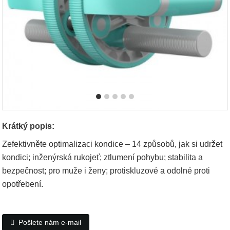
Krátký popis:
Zefektivněte optimalizaci kondice – 14 způsobů, jak si udržet
kondici; inženýrská rukojeť; ztlumení pohybu; stabilita a
bezpečnost; pro muže i ženy; protiskluzové a odolné proti
opotřebení.
Pošlete nám e-mail