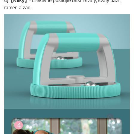
4)【Kliky】
- Efektivně posilujte břišní svaly, svaly paží,
ramen a zad.