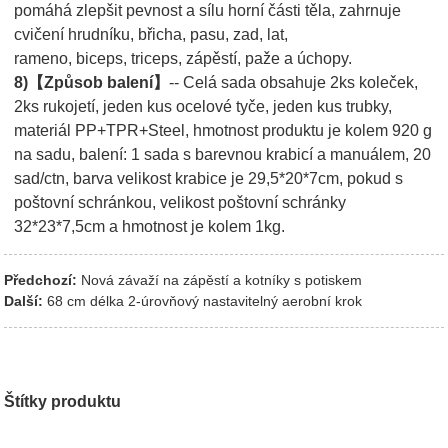
pomáhá zlepšit pevnost a sílu horní části těla, zahrnuje
cvičení hrudníku, břicha, pasu, zad, lat,
rameno, biceps, triceps, zápěstí, paže a úchopy.
8)【Způsob balení】
-- Celá sada obsahuje 2ks koleček,
2ks rukojetí, jeden kus ocelové tyče, jeden kus trubky,
materiál PP+TPR+Steel, hmotnost produktu je kolem 920 g
na sadu, balení: 1 sada s barevnou krabicí a manuálem, 20
sad/ctn, barva velikost krabice je 29,5*20*7cm, pokud s
poštovní schránkou, velikost poštovní schránky
32*23*7,5cm a hmotnost je kolem 1kg.
Předchozí:
Nová závaží na zápěstí a kotníky s potiskem
Další:
68 cm délka 2-úrovňový nastavitelný aerobní krok
Štítky produktu