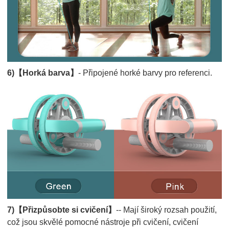
6)【Horká barva】
- Připojené horké barvy pro referenci.
7)【Přizpůsobte si cvičení】
-- Mají široký rozsah použití,
což jsou skvělé pomocné nástroje při cvičení, cvičení