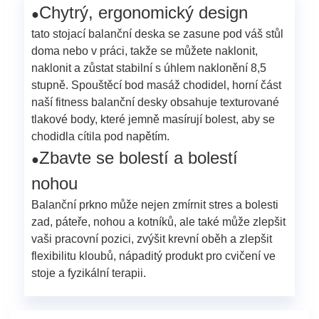
Chytrý, ergonomický design
●
tato stojací balanční deska se zasune pod váš stůl
doma nebo v práci, takže se můžete naklonit,
naklonit a zůstat stabilní s úhlem naklonění 8,5
stupně. Spouštěcí bod masáž chodidel, horní část
naší fitness balanční desky obsahuje texturované
tlakové body, které jemně masírují bolest, aby se
chodidla cítila pod napětím.
Zbavte se bolestí a bolestí
●
nohou
Balanční prkno může nejen zmírnit stres a bolesti
zad, páteře, nohou a kotníků, ale také může zlepšit
vaši pracovní pozici, zvýšit krevní oběh a zlepšit
flexibilitu kloubů, nápaditý produkt pro cvičení ve
stoje a fyzikální terapii.