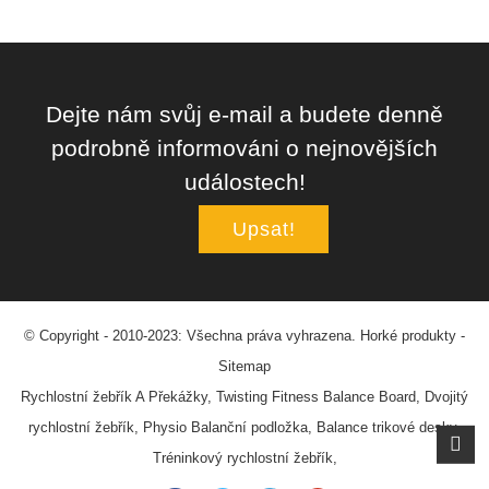
Dejte nám svůj e-mail a budete denně
podrobně informováni o nejnovějších
událostech!
Upsat!
© Copyright - 2010-2023: Všechna práva vyhrazena.
Horké produkty
-
Sitemap
Rychlostní žebřík A Překážky
,
Twisting Fitness Balance Board
,
Dvojitý
rychlostní žebřík
,
Physio Balanční podložka
,
Balance trikové desky
,
Tréninkový rychlostní žebřík
,