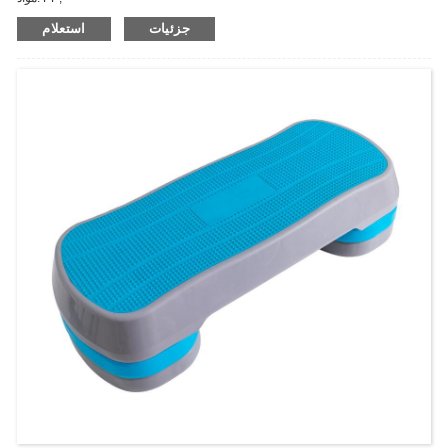
اندازه:80*30*10/15/20cm;
جزئیات
استعلام
پلت فرم استپ هوازی جولای با سطح بافتی غیر لغزنده، پله های قابل تنظیم 3
سطحی برای ورزش، استپ تمرینی فشرده و با قابلیت ذخیره آسان