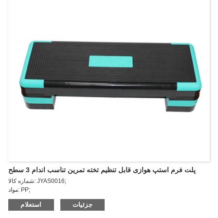
پلت فرم استپ هوازی قابل تنظیم تخته تمرین تناسب اندام 3 سطح
شماره کالا: JYAS0016;
مواد: PP;
اندازه: 90*34*10/15/20cm;
جزئیات
استعلام
پلت فرم استپ هوازی جولای با سطح بافتی غیر لغزنده، پله های قابل تنظیم 3
سطحی برای ورزش، استپ تمرینی فشرده و با قابلیت ذخیره آسان