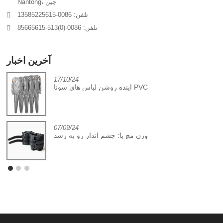
Nantong، چین
تلفن: 0086-13585225615
تلفن: 0086-(0)513-85665615
آخرین اخبار
17/10/24
آینده روشن لباس های سونا PVC
07/09/24
وزن مچ پا: چشم انداز رو به رشد