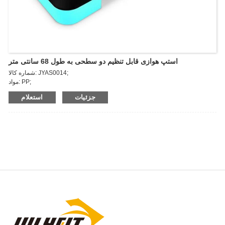
استپ هوازی قابل تنظیم دو سطحی به طول 68 سانتی متر
شماره کالا: JYAS0014;
مواد: PP;
اندازه: 68*28*10/16cm;
جزئیات
استعلام
پلت فرم استپ هوازی جولای با سطح بافتی غیر لغزنده، پله های قابل تنظیم 2
سطحی برای ورزش، استپ تمرینی فشرده، سبک و با قابلیت ذخیره سازی آسان