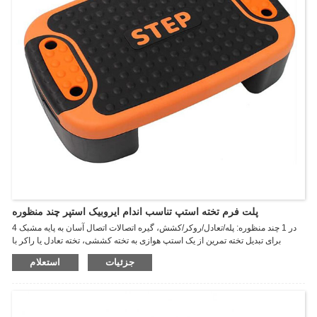
پلت فرم تخته استپ تناسب اندام ایروبیک استپر چند منظوره
4 در 1 چند منظوره: پله/تعادل/روکر/کشش، گیره اتصالات اتصال آسان به پایه مشبک
برای تبدیل تخته تمرین از یک استپ هوازی به تخته کششی، تخته تعادل یا راکر با
سهولت، این طراحی در کل بازار منحصر به فرد است. ، این طراحی همه کاره به شما
جزئیات
استعلام
امکان می دهد با کمترین هزینه از چندین محصول به طور همزمان لذت ببرید و در عین
حال به طور موثر در فضا صرفه جویی کنید.