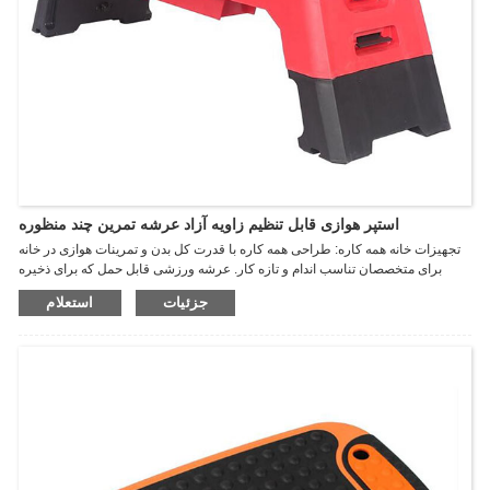
استپر هوازی قابل تنظیم زاویه آزاد عرشه تمرین چند منظوره
تجهیزات خانه همه کاره: طراحی همه کاره با قدرت کل بدن و تمرینات هوازی در خانه
برای متخصصان تناسب اندام و تازه کار. عرشه ورزشی قابل حمل که برای ذخیره
سازی فشرده جمع می شود. پشتیبانی از زاویه موقعیت های مختلف - شیب، نزول و
جزئیات
استعلام
صاف، اندازه کامل 121.5 (L) x 35.5 (W) x 21 (H) سانتی متر با 2 ارتفاع متغیر 21
سانتی متر و 35.5 سانتی متر، به راحتی جمع می شود و پس از استفاده قابل نگهداری
است، اندازه تا شده 111*33.5*21 سانتی متر.