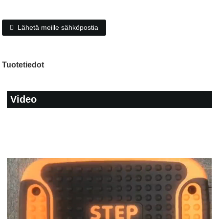
Lähetä meille sähköpostia
Tuotetiedot
Video