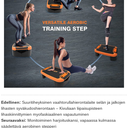
Edellinen:
Suuritiheyksinen vaahtorullahierontalaite selän ja jalkojen
lihasten syväkudoshierontaan – Kivuliaan liipaisupisteen
lihaskiinnittymien myofaskiaalinen vapautuminen
Seuraavaksi:
Monitoiminen harjoituskansi, vapaassa kulmassa
säädettävä aerobinen stepperi