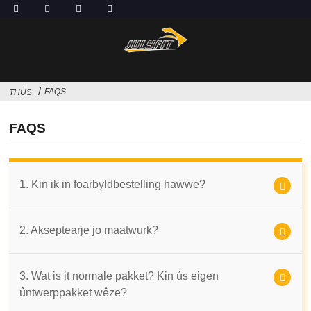
FAQS
THÚS
FAQS
1. Kin ik in foarbyldbestelling hawwe?
2. Akseptearje jo maatwurk?
3. Wat is it normale pakket? Kin ús eigen
ûntwerppakket wêze?