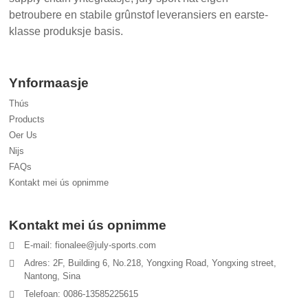
betroubere en stabile grûnstof leveransiers en earste-
klasse produksje basis.
Ynformaasje
Thús
Products
Oer Us
Nijs
FAQs
Kontakt mei ús opnimme
Kontakt mei ús opnimme
E-mail: fionalee@july-sports.com
Adres: 2F, Building 6, No.218, Yongxing Road, Yongxing street,
Nantong, Sina
Telefoan: 0086-13585225615