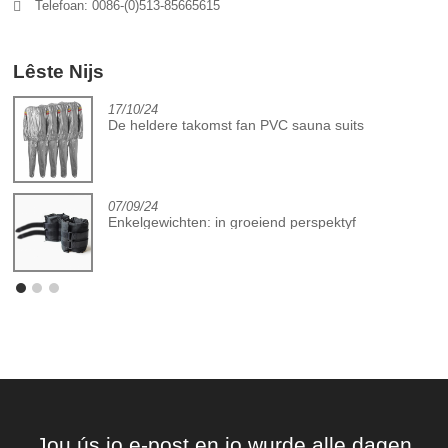
Telefoan: 0086-(0)513-85665615
Lêste Nijs
17/10/24
De heldere takomst fan PVC sauna suits
07/09/24
Enkelgewichten: in groeiend perspektyf
Jou ús jo e-post en jo wurde alle dagen