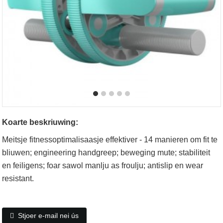
Koarte beskriuwing:
Meitsje fitnessoptimalisaasje effektiver - 14 manieren om fit te
bliuwen; engineering handgreep; beweging mute; stabiliteit
en feiligens; foar sawol manlju as froulju; antislip en wear
resistant.
Stjoer e-mail nei ús