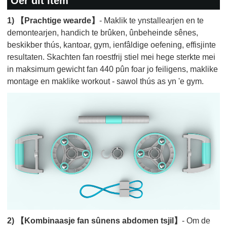
Oer dit item
1) 【Prachtige wearde】
- Maklik te ynstallearjen en te
demontearjen, handich te brûken, ûnbeheinde sênes,
beskikber thús, kantoar, gym, ienfâldige oefening, effisjinte
resultaten. Skachten fan roestfrij stiel mei hege sterkte mei
in maksimum gewicht fan 440 pûn foar jo feiligens, maklike
montage en maklike workout - sawol thús as yn 'e gym.
2) 【Kombinaasje fan sûnens abdomen tsjil】
- Om de