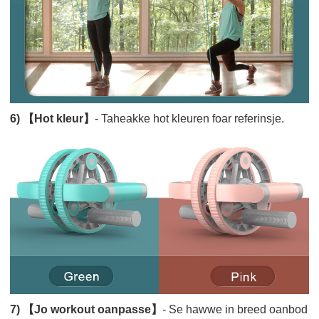
6) 【Hot kleur】
- Taheakke hot kleuren foar referinsje.
7) 【Jo workout oanpasse】
- Se hawwe in breed oanbod