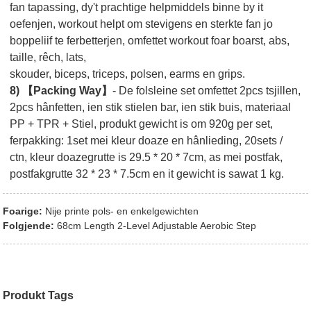
fan tapassing, dy't prachtige helpmiddels binne by it
oefenjen, workout helpt om stevigens en sterkte fan jo
boppeliif te ferbetterjen, omfettet workout foar boarst, abs,
taille, rêch, lats,
skouder, biceps, triceps, polsen, earms en grips.
8) 【Packing Way】
- De folsleine set omfettet 2pcs tsjillen,
2pcs hânfetten, ien stik stielen bar, ien stik buis, materiaal
PP + TPR + Stiel, produkt gewicht is om 920g per set,
ferpakking: 1set mei kleur doaze en hânlieding, 20sets /
ctn, kleur doazegrutte is 29.5 * 20 * 7cm, as mei postfak,
postfakgrutte 32 * 23 * 7.5cm en it gewicht is sawat 1 kg.
Foarige:
Nije printe pols- en enkelgewichten
Folgjende:
68cm Length 2-Level Adjustable Aerobic Step
Produkt Tags