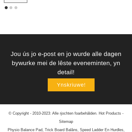
Jou ús jo e-post en jo wurde alle dagen
bywurke mei de lêste eveneminten, yn
detail!
Ynskriuwe!
© Copyright - 2010-2023: Alle rjochten foarbehâlden.
Hot Products
-
Sitemap
Physio Balance Pad
,
Trick Board Balâns
,
Speed ​​Ladder En Hurdles
,