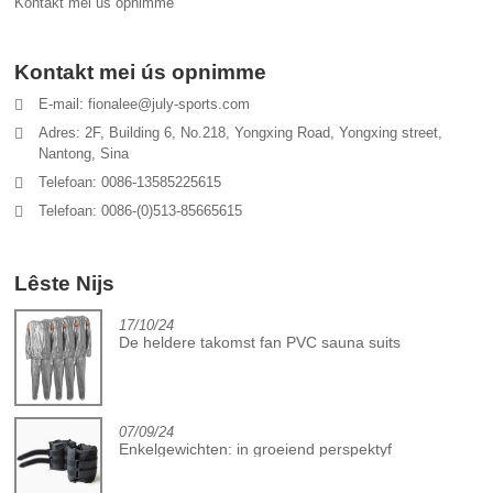
Kontakt mei ús opnimme
Kontakt mei ús opnimme
E-mail: fionalee@july-sports.com
Adres: 2F, Building 6, No.218, Yongxing Road, Yongxing street,
Nantong, Sina
Telefoan: 0086-13585225615
Telefoan: 0086-(0)513-85665615
Lêste Nijs
17/10/24
De heldere takomst fan PVC sauna suits
07/09/24
Enkelgewichten: in groeiend perspektyf