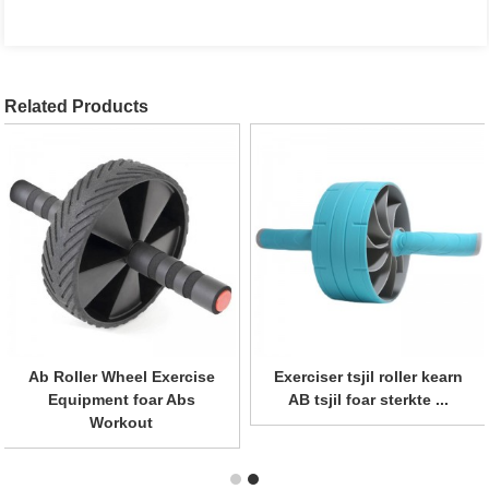
Related Products
Ab Roller Wheel Exercise
Profesjonele
Equipment foar Abs
krêfttraining-oefenwiel
Workout
mei ...