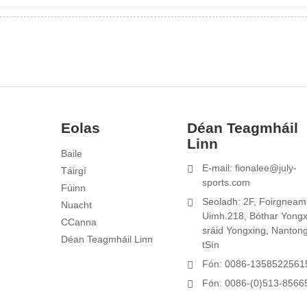
Eolas
Déan Teagmháil
Linn
Baile
1
E-mail: fionalee@july-
Táirgí
t
sports.com
Fúinn
l
Seoladh: 2F, Foirgneam
Nuacht
Uimh.218, Bóthar Yongx
CCanna
sráid Yongxing, Nantong
Déan Teagmháil Linn
tSín
Fón: 0086-1358522561
Fón: 0086-(0)513-8566