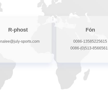
R-phost
Fón
onalee@july-sports.com
0086-13585225615
0086-(0)513-8566561