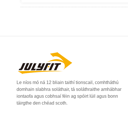
Le níos mó ná 12 bliain taithí tionscail, comhtháthú
domhain slabhra soláthair, tá soláthraithe amhábhar
iontaofa agus cobhsaí féin ag spóirt Iúil agus bonn
táirgthe den chéad scoth.