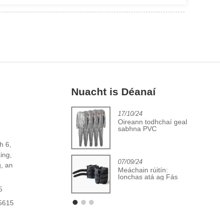
Nuacht is Déanaí
2/06/24
17/10/24
Dul chun cinn sa
Oireann todhchaí geal
ionscal clúdach
sabhna PVC
iathróid aclaíochta
h 6,
ing,
07/09/24
, an
Meáchain rúitín:
Ionchas atá ag Fás
5
5615