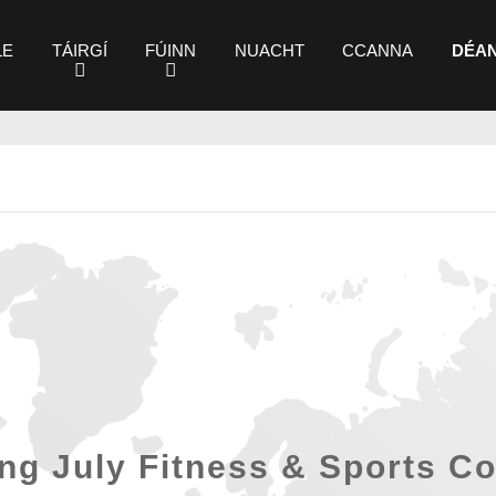
LE
TÁIRGÍ
FÚINN
NUACHT
CCANNA
DÉAN
ng July Fitness & Sports Co.