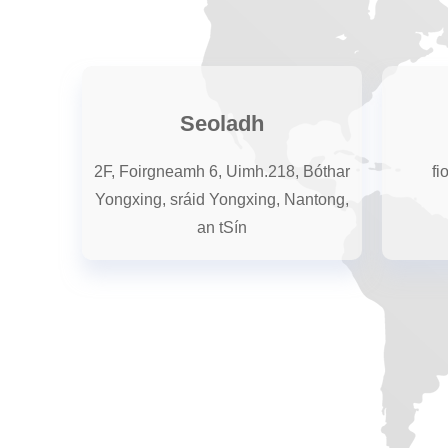
Seoladh
2F, Foirgneamh 6, Uimh.218, Bóthar
fi
Yongxing, sráid Yongxing, Nantong,
an tSín