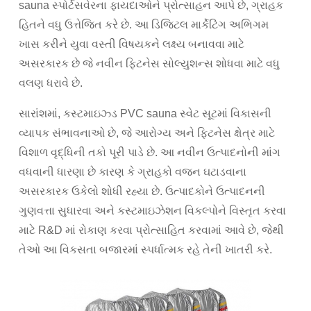
sauna સ્પોર્ટસવેરના ફાયદાઓને પ્રોત્સાહન આપે છે, ગ્રાહક
હિતને વધુ ઉત્તેજિત કરે છે. આ ડિજિટલ માર્કેટિંગ અભિગમ
ખાસ કરીને યુવા વસ્તી વિષયકને લક્ષ્ય બનાવવા માટે
અસરકારક છે જે નવીન ફિટનેસ સોલ્યુશન્સ શોધવા માટે વધુ
વલણ ધરાવે છે.
સારાંશમાં, કસ્ટમાઇઝ્ડ PVC sauna સ્વેટ સૂટમાં વિકાસની
વ્યાપક સંભાવનાઓ છે, જે આરોગ્ય અને ફિટનેસ ક્ષેત્ર માટે
વિશાળ વૃદ્ધિની તકો પૂરી પાડે છે. આ નવીન ઉત્પાદનોની માંગ
વધવાની ધારણા છે કારણ કે ગ્રાહકો વજન ઘટાડવાના
અસરકારક ઉકેલો શોધી રહ્યા છે. ઉત્પાદકોને ઉત્પાદનની
ગુણવત્તા સુધારવા અને કસ્ટમાઇઝેશન વિકલ્પોને વિસ્તૃત કરવા
માટે R&D માં રોકાણ કરવા પ્રોત્સાહિત કરવામાં આવે છે, જેથી
તેઓ આ વિકસતા બજારમાં સ્પર્ધાત્મક રહે તેની ખાતરી કરે.