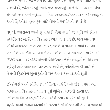
વિસ્તૃત કરે છે, જે તેમને વિવિધ પ્રકારની પ્રવૃત્તિઓ માટે યોગ્ય
બનાવે છે, જેમાં દોડવું, સાયકલ ચલાવવું અને યોગ પણ સામેલ
છે. કદ, રંગ અને બ્રાંડિંગ જેવા કસ્ટમાઇઝેશન વિકલ્પો ગ્રાહકો
અને ફિટનેસ બ્રાન્ડ્સ માટે તેમની અપીલને વધારે છે.
વધુમાં, આરોગ્ય અને સુખાકારી વિશે વધતી જાગૃતિ એ સૌના
સ્પોર્ટસવેર માર્કેટના વિકાસને આગળ ધપાવે છે. જેમ જેમ વધુ
લોકો માવજત અને સ્વસ્થ જીવનને પ્રાધાન્ય આપે છે, આ
લક્ષ્યોને સમર્થન આપતા ઉત્પાદનોની માંગ વધવાની અપેક્ષા છે.
PVC sauna સ્પોર્ટસવેરની વૈવિધ્યતા તેને ગ્રાહકોની વિશાળ
શ્રેણી માટે આકર્ષક વિકલ્પ બનાવે છે, એથ્લેટ્સથી માંડીને
તેમની ફિટનેસ મુસાફરીની શરૂઆત કરનારાઓ સુધી.
ઈ-કોમર્સ અને સોશિયલ મીડિયા માર્કેટિંગનો ઉદય પણ આ
બજારના વિકાસમાં મહત્વપૂર્ણ ભૂમિકા ભજવી રહ્યો છે.
ઓનલાઈન પ્લેટફોર્મ ઉત્પાદકોને વ્યાપક પ્રેક્ષકો સુધી
પહોંચવામાં સક્ષમ બનાવે છે, જ્યારે સોશિયલ મીડિયા પ્રભાવકો