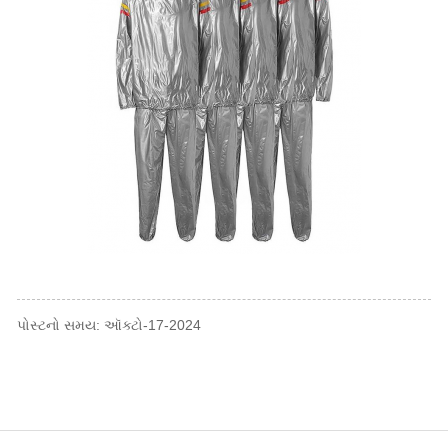
પોસ્ટનો સમય: ઑક્ટો-17-2024