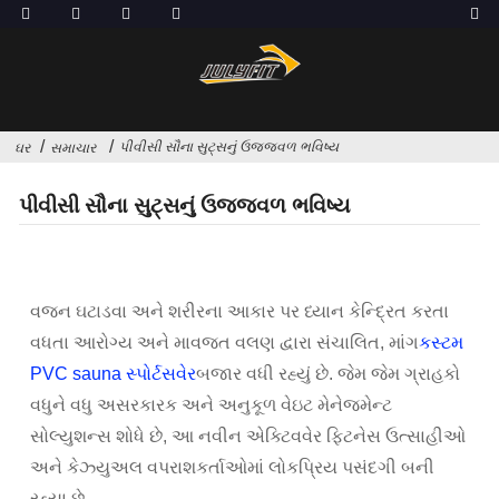
પીવીસી સૌના સુટ્સનું ઉજ્જવળ ભવિષ્ય
ઘર
સમાચાર
પીવીસી સૌના સુટ્સનું ઉજ્જવળ ભવિષ્ય
વજન ઘટાડવા અને શરીરના આકાર પર ધ્યાન કેન્દ્રિત કરતા
વધતા આરોગ્ય અને માવજત વલણ દ્વારા સંચાલિત, માંગ
કસ્ટમ
PVC sauna સ્પોર્ટસવેર
બજાર વધી રહ્યું છે. જેમ જેમ ગ્રાહકો
વધુને વધુ અસરકારક અને અનુકૂળ વેઇટ મેનેજમેન્ટ
સોલ્યુશન્સ શોધે છે, આ નવીન એક્ટિવવેર ફિટનેસ ઉત્સાહીઓ
અને કેઝ્યુઅલ વપરાશકર્તાઓમાં લોકપ્રિય પસંદગી બની
રહ્યા છે.