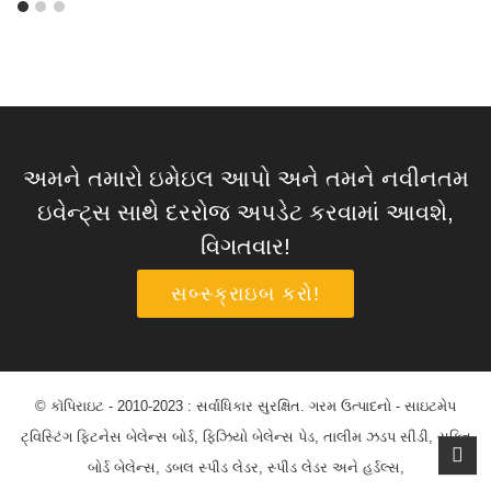
અમને તમારો ઇમેઇલ આપો અને તમને નવીનતમ
ઇવેન્ટ્સ સાથે દરરોજ અપડેટ કરવામાં આવશે,
વિગતવાર!
સબ્સ્ક્રાઇબ કરો!
© કૉપિરાઇટ - 2010-2023 : સર્વાધિકાર સુરક્ષિત.
ગરમ ઉત્પાદનો
-
સાઇટમેપ
ટ્વિસ્ટિંગ ફિટનેસ બેલેન્સ બોર્ડ
,
ફિઝિયો બેલેન્સ પેડ
,
તાલીમ ઝડપ સીડી
,
યુક્તિ
બોર્ડ બેલેન્સ
,
ડબલ સ્પીડ લેડર
,
સ્પીડ લેડર અને હર્ડલ્સ
,