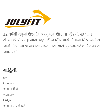
12 વર્ષથી વધુનો ઉદ્યોગ અનુભવ, ઊંડાણપૂર્વકની સપ્લાય
ચેઇન એકીકરણ સાથે, જુલાઈ સ્પોર્ટ્સ પાસે પોતાના વિશ્વસનીય
અને સ્થિર કાચા માલના સપ્લાયર્સ અને પ્રથમ-વર્ગના ઉત્પાદન
આધાર છે.
માહિતી
ઘર
ઉત્પાદનો
અમારા વિશે
સમાચાર
FAQs
અમારો સંપર્ક કરો