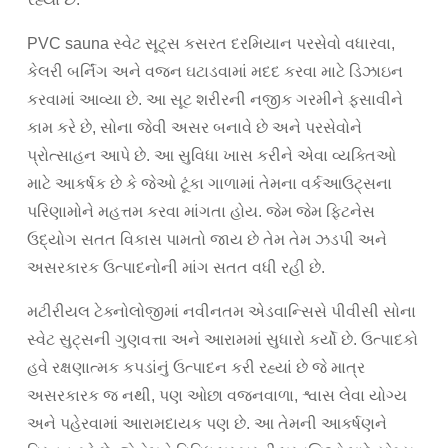
PVC sauna સ્વેટ સૂટ્સ કસરત દરમિયાન પરસેવો વધારવા,
કેલરી બર્નિંગ અને વજન ઘટાડવામાં મદદ કરવા માટે ડિઝાઇન
કરવામાં આવ્યા છે. આ સૂટ શરીરની નજીક ગરમીને ફસાવીને
કામ કરે છે, સોના જેવી અસર બનાવે છે અને પરસેવોને
પ્રોત્સાહન આપે છે. આ સુવિધા ખાસ કરીને એવા વ્યક્તિઓ
માટે આકર્ષક છે કે જેઓ ટૂંકા ગાળામાં તેમના વર્કઆઉટ્સના
પરિણામોને મહત્તમ કરવા માંગતા હોય. જેમ જેમ ફિટનેસ
ઉદ્યોગ સતત વિકાસ પામતો જાય છે તેમ તેમ ઝડપી અને
અસરકારક ઉત્પાદનોની માંગ સતત વધી રહી છે.
મટીરીયલ ટેક્નોલોજીમાં નવીનતમ એડવાન્સિસે પીવીસી સોના
સ્વેટ સુટ્સની ગુણવત્તા અને આરામમાં સુધારો કર્યો છે. ઉત્પાદકો
હવે રક્ષણાત્મક કપડાંનું ઉત્પાદન કરી રહ્યાં છે જે માત્ર
અસરકારક જ નથી, પણ ઓછા વજનવાળા, શ્વાસ લેવા યોગ્ય
અને પહેરવામાં આરામદાયક પણ છે. આ તેમની આકર્ષણને