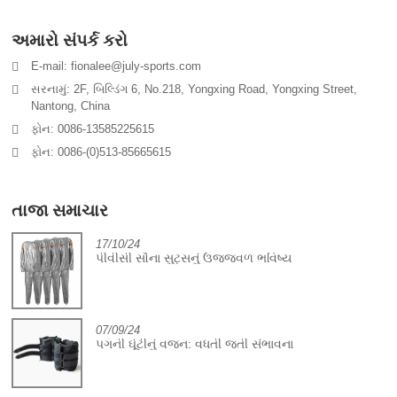
અમારો સંપર્ક કરો
E-mail: fionalee@july-sports.com
સરનામું: 2F, બિલ્ડિંગ 6, No.218, Yongxing Road, Yongxing Street,
Nantong, China
ફોન: 0086-13585225615
ફોન: 0086-(0)513-85665615
તાજા સમાચાર
17/10/24
પીવીસી સૌના સુટ્સનું ઉજ્જવળ ભવિષ્ય
07/09/24
પગની ઘૂંટીનું વજન: વધતી જતી સંભાવના