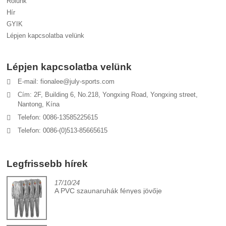
Rólunk
Hír
GYIK
Lépjen kapcsolatba velünk
Lépjen kapcsolatba velünk
E-mail: fionalee@july-sports.com
Cím: 2F, Building 6, No.218, Yongxing Road, Yongxing street,
Nantong, Kína
Telefon: 0086-13585225615
Telefon: 0086-(0)513-85665615
Legfrissebb hírek
17/10/24
A PVC szaunaruhák fényes jövője