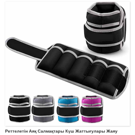
реттеледі, бір өлшем ең қолайлы.
Реттелетін Аяқ Салмақтары Күш Жаттығулары Жаяу