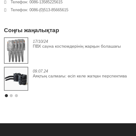
Телефон: 0086-13585225615
Телефон: 0086-(0)513-85665615
Соңғы жаңалықтар
17/10/24
с
ПВХ сауна костюмдерінің жарқын болашағы
09.07.24
Аяқтың салмағы: өсіп келе жатқан перспектива