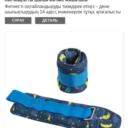
Көп Мақсатты Шағын Фитнес Жиынтығы
Фитнесті оңтайландыруды тиімдірек етіңіз – дене
шынықтырудың 14 әдісі; инженерлік тұтқа; қозғалысты
өшіру; тұрақтылық пен қауіпсіздік; ерлер мен әйелдер
СҰРАУ
ДЕТАЛЬ
үшін; сырғанауға және тозуға төзімді.