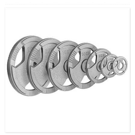
Тағатын білезік және білек салмағы – серуендеуге, жүгіруге,
саяхаттауға, йогаға, жаттығу залына, үй жаттығуларына, күш
жаттығуларына арналған салмақ жоғалту білезігі…