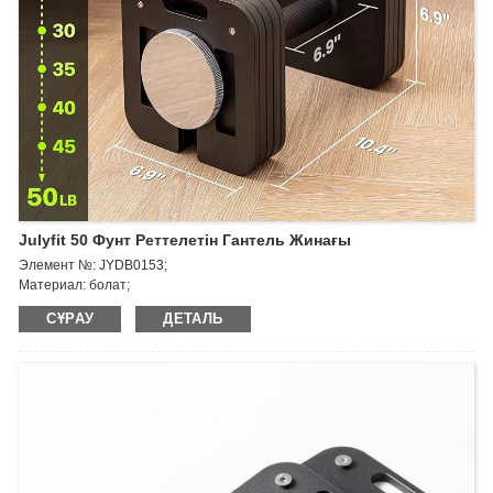
Julyfit 50 Фунт Реттелетін Гантель Жинағы
Элемент №: JYDB0153;
Материал: болат;
Салмағы: 50 фунт ~ 140 фунт
СҰРАУ
ДЕТАЛЬ