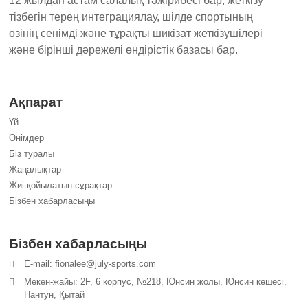
12 жылдан астам салалық тәжірибесі бар, жеткізу
тізбегін терең интеграциялау, шілде спортының
өзінің сенімді және тұрақты шикізат жеткізушілері
және бірінші дәрежелі өндірістік базасы бар.
Ақпарат
Үй
Өнімдер
Біз туралы
Жаңалықтар
Жиі қойылатын сұрақтар
Бізбен хабарласыңы
Бізбен хабарласыңы
E-mail: fionalee@july-sports.com
Мекен-жайы: 2F, 6 корпус, №218, Юнсин жолы, Юнсин көшесі,
Нантун, Қытай