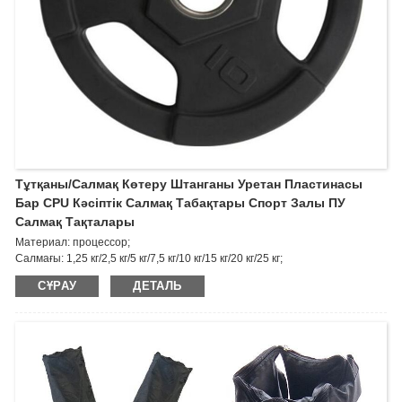
Тұтқаны/салмақ Көтеру Штанганы Уретан Пластинасы
Бар CPU Кәсіптік Салмақ Табақтары Спорт Залы ПУ
Салмақ Тақталары
Материал: процессор;
Салмағы: 1,25 кг/2,5 кг/5 кг/7,5 кг/10 кг/15 кг/20 кг/25 кг;
Ерекшелігі: Жоғарғы үйкеліске қарсы, жоғары беріктік, жоғары қаттылық,
СҰРАУ
ДЕТАЛЬ
Қартаюға төзімділік, төмен және жоғары температураға төзімділік.