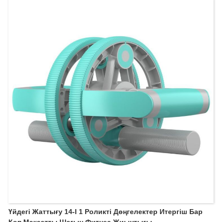
Үйдегі Жаттығу 14-І 1 Роликті Дөңгелектер Итергіш Бар