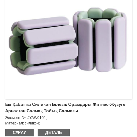
Екі Қабатты Силикон Білезік Орамдары Фитнес-Жүзуге
Арналған Салмақ Тобық Салмағы
Элемент №: JYAW0101;
Материал: силикон;
Өлшемі: 265*73*14мм;
СҰРАУ
ДЕТАЛЬ
Салмағы: 0,5 кг * 2 дана / 1 фунт * 2 дана