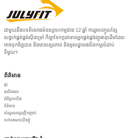
ជាមួយនឹងបទពិសោធន៍ឧស្សាហកម្មជាង 12 ឆ្នាំ ការរួមបញ្ចូលខ្សែ
សង្វាក់ផ្គត់ផ្គង់ស៊ីជម្រៅ កីឡាខែកក្កដាមានអ្នកផ្គត់ផ្គង់វត្ថុធាតុដើមដែល
អាចទុកចិត្តបាន និងមានស្ថេរភាព និងមូលដ្ឋានផលិតកម្មលំដាប់
ទីមួយ។
ព័ត៌មាន
ផ្ទះ
ផលិតផល
អំពីពួកយើង
ព័ត៌មាន
សំណួរគេសួរញឹកញាប់
ទាក់ទងមកយើងខ្ញុំ