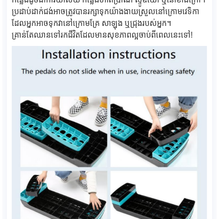
ប្រដាប់ដាក់ជង់អាចត្រូវបានរក្សាទុកយ៉ាងងាយស្រួលនៅក្រោមវេទិកា
ដែលអ្នកអាចទុកវានៅក្រោមគ្រែ សាឡុង ឬជ្រុងរបស់អ្នក។
គ្រាន់តែឈានទៅរកជីវិតដែលមានសុខភាពល្អចាប់ពីពេលនេះទៅ!