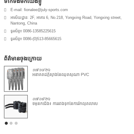
ទាក់ទងមកយើងខ្ញុំ
E-mail: fionalee@july-sports.com
អាស័យដ្ឋានៈ 2F, អាគារ 6, No.218, Yongxing Road, Yongxing street,
Nantong, China
ទូរស័ព្ទ៖ 0086-13585225615
ទូរស័ព្ទ៖ 0086-(0)513-85665615
ព័ត៌មានចុងក្រោយ
១៧/១០/២៤
អនាគតដ៏ភ្លឺស្វាងនៃឈុតសូណា PVC
០៧/០៩/២៤
ទម្ងន់កជើង៖ ការរំពឹងទុកនៃការរីកលូតលាស់