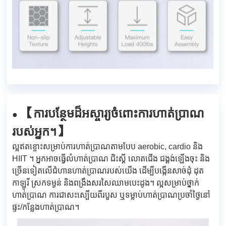
ការបន្ថែមដ៏អស្ចារ្យចំពោះការហាត់ប្រាណ
【
●
របស់អ្នក។
】
ល្អឥតខ្ចោះសម្រាប់ការហាត់ប្រាណតាមបែប aerobic, cardio និង
HIIT ។ អ្នក​អាច​ធ្វើ​លំហាត់ប្រាណ ជិះស្គី លោត​ជើង ជង្គង់​ឡើង​ចុះ និង​
ច្រើន​ទៀត​លើ​ជំហាន​ហាត់​ប្រាណ​របស់​យើង ដើម្បី​បង្កើន​សាច់ដុំ ដុត​
កាឡូរី ស្រក​ទម្ងន់ និង​ពង្រឹង​សរសៃឈាម​បេះដូង។ ល្អសម្រាប់ថ្នាក់
ហាត់ប្រាណ ការជាសះស្បើយពីរបួស ឬទម្លាប់ហាត់ប្រាណប្រចាំថ្ងៃនៅ
ផ្ទះ/កន្លែងហាត់ប្រាណ។