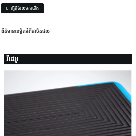
ផ្ញើអ៊ីមែលមកយើង
ព័ត៌មានលម្អិតអំពីផលិតផល
វីដេអូ