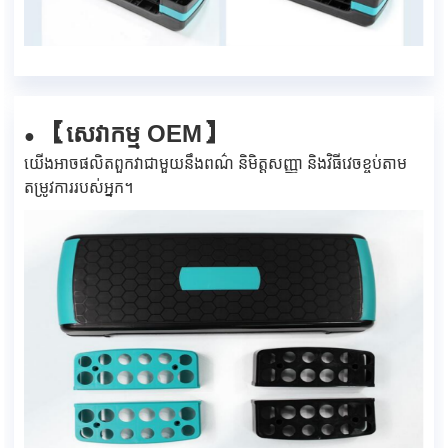
【សេវាកម្ម OEM】
●
យើងអាចផលិតពួកវាជាមួយនឹងពណ៌ និមិត្តសញ្ញា និងវិធីវេចខ្ចប់តាម
តម្រូវការរបស់អ្នក។