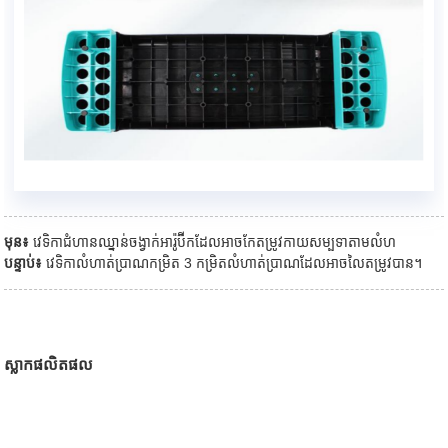
មុន៖
វេទិកា​ជំហាន​ឈ្នាន់​ចង្វាក់​អា​រ៉ូ​ប៊ី​ក​ដែល​អាច​កែ​តម្រូវ​កាយ​សម្បទា​តាម​លំហ​
បន្ទាប់៖
វេទិកាលំហាត់ប្រាណកម្រិត 3 កម្រិតលំហាត់ប្រាណដែលអាចលៃតម្រូវបាន។
ស្លាកផលិតផល