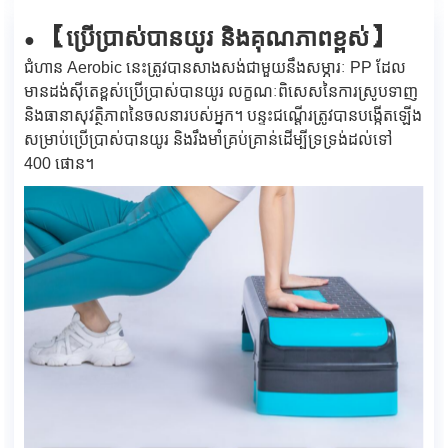
ប្រើប្រាស់បានយូរ និងគុណភាពខ្ពស់
【
】
●
ជំហាន Aerobic នេះត្រូវបានសាងសង់ជាមួយនឹងសម្ភារៈ PP ដែល
មានដង់ស៊ីតេខ្ពស់ប្រើប្រាស់បានយូរ លក្ខណៈពិសេសនៃការស្រូបទាញ
និងធានាសុវត្ថិភាពនៃចលនារបស់អ្នក។ បន្ទះជណ្តើរត្រូវបានបង្កើតឡើង
សម្រាប់ប្រើប្រាស់បានយូរ និងរឹងមាំគ្រប់គ្រាន់ដើម្បីទ្រទ្រង់ដល់ទៅ
400 ផោន។