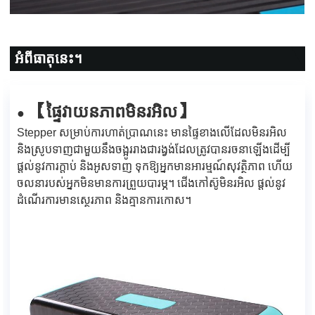
អំពីធាតុនេះ។
ផ្ទៃវាយនភាពមិនរអិល
【
】
●
Stepper សម្រាប់ការហាត់ប្រាណនេះ មានផ្ទៃខាងលើដែលមិនរអិល
និងស្រូបទាញជាមួយនឹងចង្អូររាងជារង្វង់ដែលត្រូវបានរចនាឡើងដើម្បី
ផ្តល់នូវការក្តាប់ និងអូសទាញ ទុកឱ្យអ្នកមានអារម្មណ៍សុវត្ថិភាព ហើយ
ចលនារបស់អ្នកមិនមានការព្រួយបារម្ភ។ ជើងកៅស៊ូមិនរអិល ផ្តល់នូវ
ដំណើរការមានស្ថេរភាព និងគ្មានការកោស។