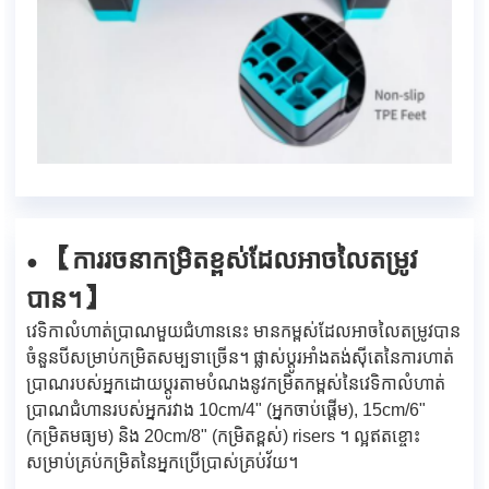
ការរចនាកម្រិតខ្ពស់ដែលអាចលៃតម្រូវ
【
●
បាន។
】
វេទិកាលំហាត់ប្រាណមួយជំហាននេះ មានកម្ពស់ដែលអាចលៃតម្រូវបាន
ចំនួនបីសម្រាប់កម្រិតសម្បទាច្រើន។ ផ្លាស់ប្តូរអាំងតង់ស៊ីតេនៃការហាត់
ប្រាណរបស់អ្នកដោយប្ដូរតាមបំណងនូវកម្រិតកម្ពស់នៃវេទិកាលំហាត់
ប្រាណជំហានរបស់អ្នករវាង 10cm/4" (អ្នកចាប់ផ្តើម), 15cm/6"
(កម្រិតមធ្យម) និង 20cm/8" (កម្រិតខ្ពស់) risers ។ ល្អឥតខ្ចោះ
សម្រាប់គ្រប់កម្រិតនៃអ្នកប្រើប្រាស់គ្រប់វ័យ។