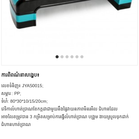
ការពិពណ៌នាសង្ខេប៖
លេខទំនិញ៖ JYAS0015;
សម្ភារៈ: PP;
ទំហំ: 80*30*10/15/20cm;
វេទិកាលំហាត់ប្រាណខែកក្កដាជាមួយនឹងផ្ទៃវាយនភាពមិនរអិល ជំហានដែល
អាចលៃតម្រូវបាន 3 កម្រិតសម្រាប់ការធ្វើលំហាត់ប្រាណ បង្រួម ងាយស្រួលទុកដាក់
ជំហានហាត់ប្រាណ