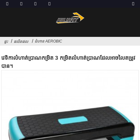
ជំហាន AEROBIC
ផ្ទះ
ផលិតផល
វេទិកាលំហាត់ប្រាណកម្រិត 3 កម្រិតលំហាត់ប្រាណដែលអាចលៃតម្រូវ
បាន។