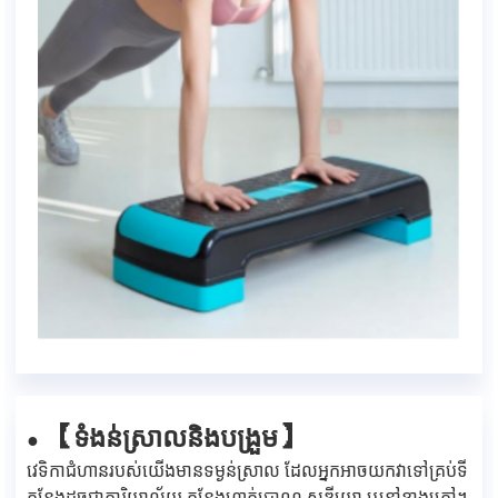
ទំងន់ស្រាលនិងបង្រួម
【
】
●
វេទិកាជំហានរបស់យើងមានទម្ងន់ស្រាល ដែលអ្នកអាចយកវាទៅគ្រប់ទី
កន្លែងដូចជាការិយាល័យ កន្លែងហាត់ប្រាណ ស្ទូឌីយោ ឬនៅខាងក្រៅ។