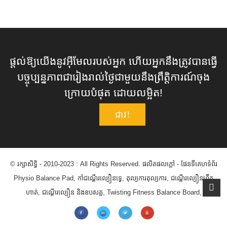
ផ្តល់ឱ្យយើងនូវអ៊ីមែលរបស់អ្នក ហើយអ្នកនឹងត្រូវបានធ្វើ
បច្ចុប្បន្នភាពជារៀងរាល់ថ្ងៃជាមួយនឹងព្រឹត្តិការណ៍ចុង
ក្រោយបំផុត ដោយលម្អិត!
ជាវ!
© រក្សាសិទ្ធិ - 2010-2023 : All Rights Reserved.
ផលិតផលក្តៅ
-
ផែនទីគេហទំព័រ
Physio Balance Pad
,
កាំជណ្ដើរល្បឿនទ្វេ
,
តុល្យការតុល្យការ
,
ជណ្តើរល្បឿនហ្វឹក
ហាត់
,
ជណ្តើរល្បឿន និងឧបសគ្គ
,
Twisting Fitness Balance Board
,