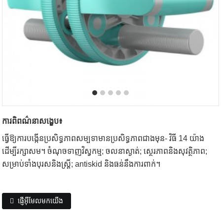
ការពិពណ៌នាសង្ខេប៖
ធ្វើឱ្យការបង្កើនប្រសិទ្ធភាពសម្បទាមានប្រសិទ្ធភាពជាងមុន- វិធី 14 យ៉ាង
ដើម្បីរក្សាសម។ ចំណុចទាញវិស្វកម្ម; ចលនាស្ងាត់; ស្ថេរភាពនិងសុវត្ថិភាព;
សម្រាប់ទាំងបុរសនិងស្ត្រី; antiskid និងធន់នឹងការពាក់។
ផ្ញើអ៊ីមែលមកយើង