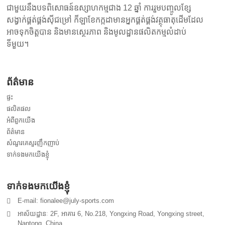
ជាមួយនឹងបទពិសោធន៍ឧស្សាហកម្មជាង 12 ឆ្នាំ ការរួមបញ្ចូលខ្សែ
សង្វាក់ផ្គត់ផ្គង់ស៊ីជម្រៅ កីឡាខែកក្កដាមានអ្នកផ្គត់ផ្គង់វត្ថុធាតុដើមដែល
អាចទុកចិត្តបាន និងមានស្ថេរភាព និងមូលដ្ឋានផលិតកម្មលំដាប់
ទីមួយ។
ព័ត៌មាន
ផ្ទះ
ផលិតផល
អំពីពួកយើង
ព័ត៌មាន
សំណួរគេសួរញឹកញាប់
ទាក់ទងមកយើងខ្ញុំ
ទាក់ទងមកយើងខ្ញុំ
E-mail: fionalee@july-sports.com
អាស័យដ្ឋានៈ 2F, អាគារ 6, No.218, Yongxing Road, Yongxing street,
Nantong, China