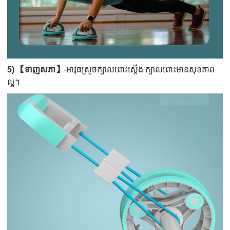
5) 【ទាញសភា】
-អាវុធស្រួចក្បាលពោះស្តើង ក្បាលពោះមានសុខភាព
ល្អ។