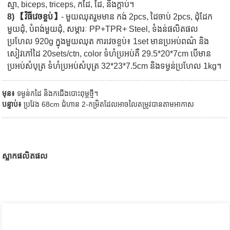
ស្មា, biceps, triceps, កដៃ, ដៃ, និងក្តាប់។
8) 【វិធីវេចខ្ចប់】
- មួយឈុតរួមមាន កង់ 2pcs, ដៃចាប់ 2pcs, ដុំដែក
មួយដុំ, បំពង់មួយដុំ, សម្ភារៈ PP+TPR+ Steel, ទំងន់ផលិតផល
ប្រហែល 920g ក្នុងមួយឈុត ការវេចខ្ចប់៖ 1set មានប្រអប់ពណ៌ និង
សៀវភៅដៃ 20sets/ctn, color ទំហំប្រអប់គឺ 29.5*20*7cm បើមាន
ប្រអប់សំបុត្រ ទំហំប្រអប់សំបុត្រ 32*23*7.5cm និងទម្ងន់ប្រហែល 1kg។
មុន៖
ទម្ងន់កដៃ និងកជើងបោះពុម្ពថ្មី។
បន្ទាប់៖
ប្រវែង 68cm ជំហាន 2-កម្រិតដែលអាចលៃតម្រូវបានតាមអាកាស
ស្លាកផលិតផល