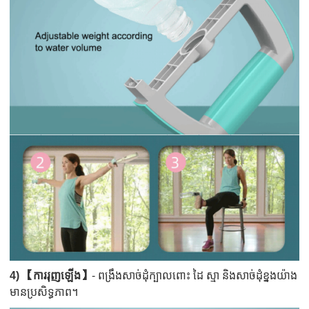
4) 【ការរុញឡើង】
- ពង្រឹងសាច់ដុំក្បាលពោះ ដៃ ស្មា និងសាច់ដុំខ្នងយ៉ាង
មានប្រសិទ្ធភាព។