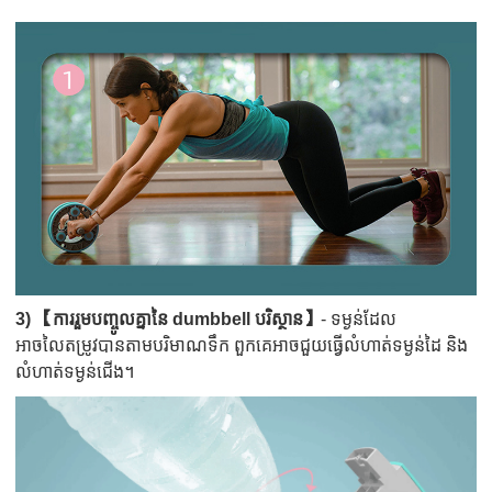
3) 【ការរួមបញ្ចូលគ្នានៃ dumbbell បរិស្ថាន】
- ទម្ងន់ដែល
អាចលៃតម្រូវបានតាមបរិមាណទឹក ពួកគេអាចជួយធ្វើលំហាត់ទម្ងន់ដៃ និង
លំហាត់ទម្ងន់ជើង។