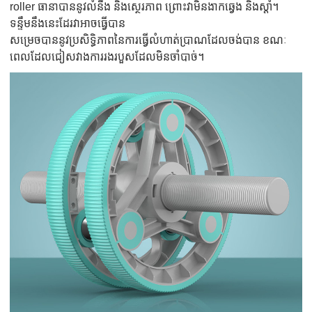
roller ធានាបាននូវលំនឹង និងស្ថេរភាព ព្រោះវាមិនងាកឆ្វេង និងស្តាំ។
ទន្ទឹមនឹងនេះដែរវាអាចធ្វើបាន
សម្រេចបាននូវប្រសិទ្ធិភាពនៃការធ្វើលំហាត់ប្រាណដែលចង់បាន ខណៈ
ពេលដែលជៀសវាងការរងរបួសដែលមិនចាំបាច់។