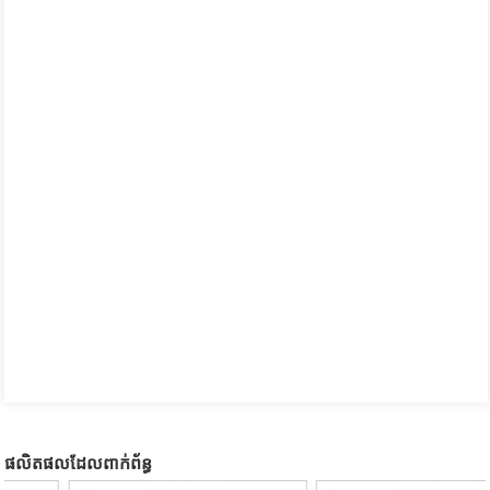
ផលិតផលដែលពាក់ព័ន្ធ