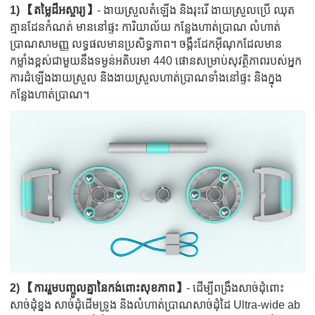
1) 【តម្លៃដ៏អស្ចារ្យ】
- ងាយស្រួលតំឡើង និងរុះរើ ងាយស្រួលប្រើ ឈុត
គ្មានដែនកំណត់ មាននៅផ្ទះ ការិយាល័យ កន្លែងហាត់ប្រាណ លំហាត់
ប្រាណសាមញ្ញ លទ្ធផលមានប្រសិទ្ធភាព។ ចង្កឹះដែកអ៊ីណុកដែលមាន
កម្លាំងខ្ពស់ជាមួយនឹងទម្ងន់អតិបរមា 440 ផោនសម្រាប់សុវត្ថិភាពរបស់អ្នក
ការដំឡើងងាយស្រួល និងងាយស្រួលហាត់ប្រាណទាំងនៅផ្ទះ និងក្នុង
កន្លែងហាត់ប្រាណ។
2) 【ការរួមបញ្ចូលគ្នានៃកង់ពោះសុខភាព】
- ដើម្បីពង្រឹងសាច់ដុំពោះ
សាច់ដុំខ្នង សាច់ដុំដើមទ្រូង និងលំហាត់ប្រាណសាច់ដុំដៃ Ultra-wide ab