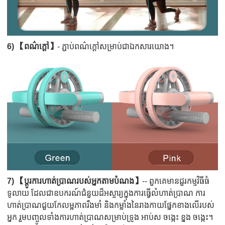
6) 【ពណ៌ក្តៅ】
- ភ្ជាប់ពណ៌ក្តៅសម្រាប់ជាឯកសារយោង។
7) 【ប្ដូរការហាត់ប្រាណរបស់អ្នកតាមបំណង】
-- ពួកគេមានជួរកម្មវិធីធំ
ទូលាយ ដែលជាឧបករណ៍ជំនួយដ៏អស្ចារ្យក្នុងការធ្វើលំហាត់ប្រាណ ការ
ហាត់ប្រាណជួយកែលម្អភាពរឹងមាំ និងកម្លាំងនៃរាងកាយផ្នែកខាងលើរបស់
អ្នក រួមបញ្ចូលទាំងការហាត់ប្រាណសម្រាប់ទ្រូង អាប់ស ចង្កេះ ខ្នង ចង្កេះ។