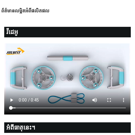
ព័ត៌មានលម្អិតអំពីផលិតផល
វីដេអូ
អំពីធាតុនេះ។