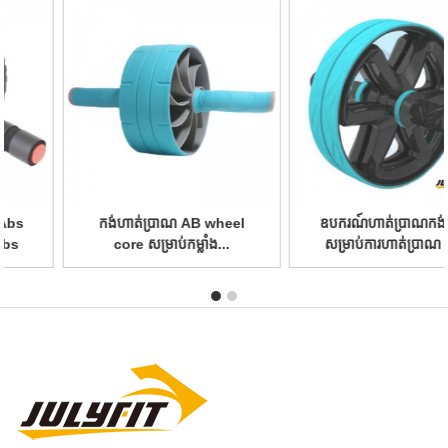
ឧបករណ៍ហាត់ប្រាណកង់ Abs
កង់ហាត់ប្រាណប្រកបដោយវិជ្ជា
សម្រាប់ការហាត់ប្រាណ Abs
ជីវៈ ជាមួយ...