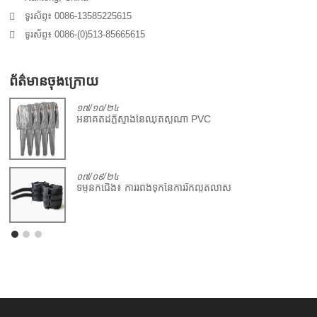
ទូរស័ព្ទ៖ 0086-13585225615
ទូរស័ព្ទ៖ 0086-(0)513-85665615
ព័ត៌មានចុងក្រោយ
១៧/១០/២៤
អនាគតដ៏ភ្លឺស្វាងនៃឈុតសូណា PVC
០៧/០៩/២៤
ទម្ងន់កជើង៖ ការរំពឹងទុកនៃការរីកលូតលាស់