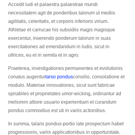
Accedit ludi et palaestra palaestrae mundi
necessitatem agit de ponderibus talorum ut mediis
agilitatis, celeritatis, et corporis inferioris virium.
Athletae et carrucae his subsidiis magis magisque
exercentur, inserendo ponderum talorum in suas
exercitationes ad emendandum in ludis, sicut in
ultrices, eu et in semita et in agro.
Praeterea, investigationes permanentes et evolutionis
conatus augentur
tarso pondus
consilio, consolatione et
modulo. Materiae innovationes, sicut sunt fabricae
spirabiles et proprietates umor-wicking, ordinantur ad
meliorem altiore usuario experientiam et curandum
pondus commodius est uti in variis actionibus.
In summa, talaris pondus-portio late prospectum habet
progressionis, variis applicationibus in opportunitate,