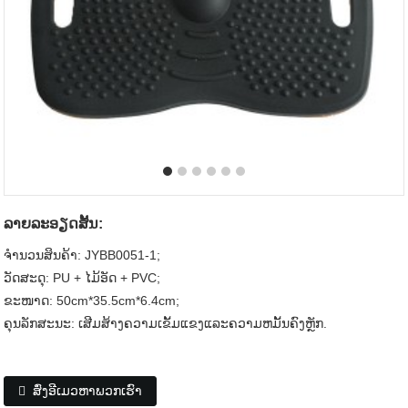
ລາຍ​ລະ​ອຽດ​ສັ້ນ​:
ຈໍານວນສິນຄ້າ: JYBB0051-1;
ວັດສະດຸ: PU + ໄມ້ອັດ + PVC;
ຂະໜາດ: 50cm*35.5cm*6.4cm;
ຄຸນ​ລັກ​ສະ​ນະ: ເສີມສ້າງຄວາມເຂັ້ມແຂງແລະຄວາມຫມັ້ນຄົງຫຼັກ.
ສົ່ງອີເມວຫາພວກເຮົາ