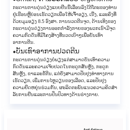
ກະດານການດຸ່ນດ່ຽງແບບຢືນນີ້ເລື່ອນລົງໃຕ້ໂຕະຂອງທ່ານ
ຢູ່ເຮືອນຫຼືບ່ອນເຮັດວຽກເພື່ອໃຫ້ເຈົ້າອຽງ, ເນີ້ງ, ແລະຄົງທີ່
ດ້ວຍມຸມອຽງ 8.5 ອົງສາ. ການນວດຕີນຈຸດ, ດ້ານເທິງຂອງ
ກະດານດຸ່ນດ່ຽງການອອກກໍາລັງກາຍຂອງພວກເຮົາມີຈຸດ
ຄວາມກົດດັນທີ່ມີໂຄງສ້າງທີ່ນວດເບົາໆເພື່ອບັນເທົາ
ອາການຕີນ.
ບັນເທົາອາການປວດຕີນ
●
ກະດານການດຸ່ນດ່ຽງບໍ່ພຽງແຕ່ສາມາດບັນເທົາຄວາມ
ກົດດັນແລະຄວາມເຈັບປວດໃນກະດູກສັນຫຼັງ, ກະດູກ
ສັນຫຼັງ, ຂາແລະຂໍ້ຕີນ, ແຕ່ຍັງສາມາດປັບປຸງທ່າທາງການ
ເຮັດວຽກ, ເພີ່ມການໄຫຼວຽນຂອງເລືອດ, ແລະປັບປຸງ
ຄວາມຍືດຫຍຸ່ນຮ່ວມກັນ, ຜະລິດຕະພັນແນວຄວາມຄິດສໍາ
ລັບການຢືນແລະການປິ່ນປົວທາງດ້ານຮ່າງກາຍ.