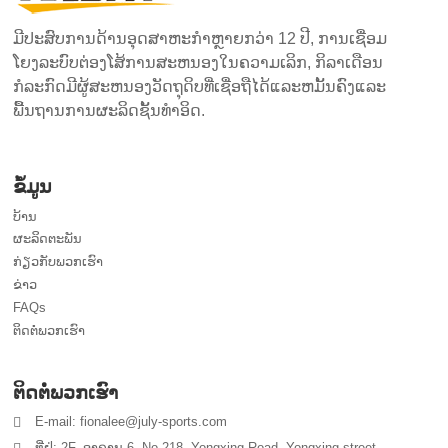
ມີປະສົບການດ້ານອຸດສາຫະກໍາຫຼາຍກວ່າ 12 ປີ, ການເຊື່ອມ
ໂຍງລະບົບຕ່ອງໂສ້ການສະຫນອງໃນຄວາມເລິກ, ກິລາເດືອນ
ກໍລະກົດມີຜູ້ສະຫນອງວັດຖຸດິບທີ່ເຊື່ອຖືໄດ້ແລະຫມັ້ນຄົງແລະ
ພື້ນຖານການຜະລິດຊັ້ນທໍາອິດ.
ຂໍ້ມູນ
ບ້ານ
ຜະລິດຕະພັນ
ກ່ຽວກັບພວກເຮົາ
ຂ່າວ
FAQs
ຕິດຕໍ່ພວກເຮົາ
ຕິດຕໍ່ພວກເຮົາ
E-mail: fionalee@july-sports.com
ທີ່ຢູ່: 2F, ອາຄານ 6, No.218, Yongxing Road, Yongxing street,