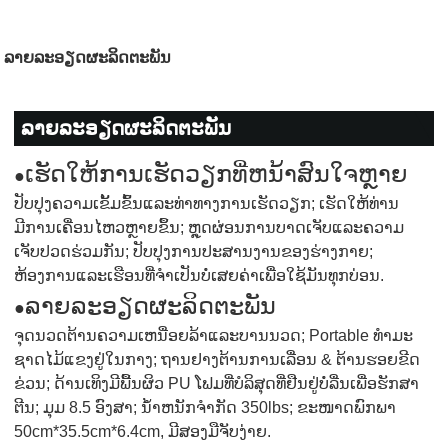
ລາຍລະອຽດຜະລິດຕະພັນ
ລາຍ​ລະ​ອຽດ​ຜະ​ລິດ​ຕະ​ພັນ
ເຮັດໃຫ້ການເຮັດວຽກທີ່ຫນ້າສົນໃຈຫຼາຍ
●
ປັບປຸງຄວາມເຂັ້ມຂົ້ນແລະທ່າທາງການເຮັດວຽກ; ເຮັດໃຫ້ທ່ານ
ມີການເຄື່ອນໄຫວຫຼາຍຂຶ້ນ; ຫຼຸດຜ່ອນການບາດເຈັບແລະຄວາມ
ເຈັບປວດຮ່ວມກັນ; ປັບປຸງການປະສານງານຂອງຮ່າງກາຍ;
ຫ້ອງການແລະເຮືອນທີ່ຈໍາເປັນບໍ່ເສຍຄ່າເພື່ອໃຊ້ມັນທຸກບ່ອນ.
ລາຍລະອຽດຜະລິດຕະພັນ
●
ຈຸດນວດຕ້ານຄວາມເຫນື່ອຍລ້າແລະບານນວດ; Portable ທໍາມະ
ຊາດໄມ້ແຂງຢູ່ໃນກາງ; ຖານຢາງຕ້ານການເລື່ອນ & ຕ້ານຮອຍຂີດ
ຂ່ວນ; ດ້ານເທິງມີພື້ນຜິວ PU ໂຟມທີ່ບໍລິສຸດທີ່ຢືນຢູ່ບໍ່ລື່ນເພື່ອຮັກສາ
ຕີນ; ມຸມ 8.5 ອົງສາ; ນ້ໍາຫນັກຈໍາກັດ 350lbs; ຂະໜາດພົກພາ
50cm*35.5cm*6.4cm, ມີສອງມືຈັບງ່າຍ.