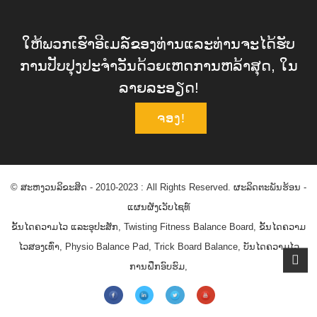
ໃຫ້ພວກເຮົາອີເມລ໌ຂອງທ່ານແລະທ່ານຈະໄດ້ຮັບ
ການປັບປຸງປະຈໍາວັນດ້ວຍເຫດການຫລ້າສຸດ, ໃນ
ລາຍລະອຽດ!
ຈອງ!
© ສະຫງວນລິຂະສິດ - 2010-2023 : All Rights Reserved.
ຜະລິດຕະພັນຮ້ອນ
-
ແຜນຜັງເວັບໄຊທ໌
ຂັ້ນໄດຄວາມໄວ ແລະອຸປະສັກ
,
Twisting Fitness Balance Board
,
ຂັ້ນໄດຄວາມ
ໄວສອງເທົ່າ
,
Physio Balance Pad
,
Trick Board Balance
,
ບັນໄດຄວາມໄວ
ການຝຶກອົບຮົມ
,