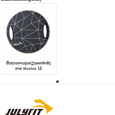
ພື້ນຖານການດຸ່ນດ່ຽງອອກກໍາລັງ
ກາຍ Wobble ໄມ້