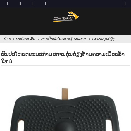
ກະດານດຸ່ນດ່ຽງ
ບ້ານ
ຜະລິດຕະພັນ
ການຝຶກອົບຮົມສະຖຽນລະພາບ
ຜົນປະໂຫຍດຄະນະກໍາມະການດຸ່ນດ່ຽງຕ້ານຄວາມເມື່ອຍລ້າ
ໃຫມ່