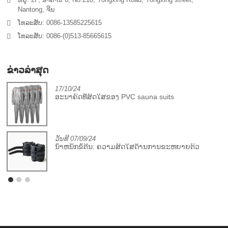
Nantong, ຈີນ
ໂທລະສັບ: 0086-13585225615
ໂທລະສັບ: 0086-(0)513-85665615
ຂ່າວລ່າສຸດ
17/10/24
ກ
ອະນາຄົດທີ່ສົດໃສຂອງ PVC sauna suits
ວັນທີ 07/09/24
ນ້ໍາຫນັກຂໍ້ຕີນ: ຄວາມສົດໃສດ້ານການຂະຫຍາຍຕົວ