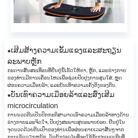
ເສີມສ້າງຄວາມເຂັ້ມແຂງແລະສະຖຽນ
●
ລະພາບຫຼັກ
ກະດານສັ່ນສະເທືອນທີ່ຢືນຢູ່ນີ້ເຮັດໃຫ້ຂາ, ຫຼັກ, ແລະຮ່າງກາຍ
ຂອງທ່ານມີການເຄື່ອນໄຫວເພື່ອຊ່ວຍປັບປຸງການສຸມໃສ່, ຫຼຸດ
ຜ່ອນຄວາມເມື່ອຍລ້າ, ແລະບັນເທົາຄວາມເຄັ່ງຕຶງຂອງຕີນ.
ບັນເທົາຄວາມເມື່ອຍລ້າແລະສົ່ງເສີມ
●
microcirculation
ການນວດຕີນເປັນປົກກະຕິສາມາດເອົາຄວາມເມື່ອຍລ້າທາງດ້ານ
ຮ່າງກາຍແລະຈິດໃຈ, ປັບປຸງສະພາບສຸຂະພາບຍ່ອຍ. ຢືນຢູ່ໃນ
ຈຸດນວດດ້ວຍຕີນເປົ່າຂອງທ່ານເພື່ອຜ່ອນຄາຍເວລາສັ້ນໆຈາກ
ການເຮັດວຽກຫນັກ. ມັນຍັງປອດໄພທີ່ຈະໃຊ້ກັບປະເພດເກີບທີ່