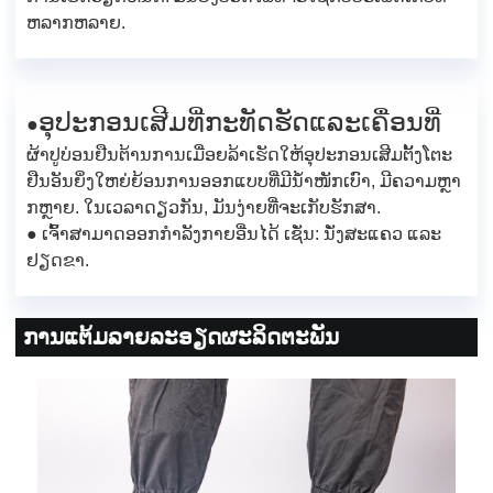
ຫລາກຫລາຍ.
ອຸປະກອນເສີມທີ່ກະທັດຮັດແລະເຄື່ອນທີ່
●
ຜ້າປູບ່ອນຢືນຕ້ານການເມື່ອຍລ້າເຮັດໃຫ້ອຸປະກອນເສີມຕັ້ງໂຕະ
ຢືນອັນຍິ່ງໃຫຍ່ຍ້ອນການອອກແບບທີ່ມີນ້ຳໜັກເບົາ, ມີຄວາມຫຼາ
ກຫຼາຍ. ໃນເວລາດຽວກັນ, ມັນງ່າຍທີ່ຈະເກັບຮັກສາ.
● ເຈົ້າສາມາດອອກກຳລັງກາຍອື່ນໄດ້ ເຊັ່ນ: ນັ່ງສະແຄວ ແລະ
ຢຽດຂາ.
ການແຕ້ມລາຍລະອຽດຜະລິດຕະພັນ