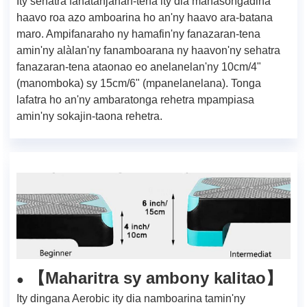
Ity sehatra fanatanjahan-tena ity dia manasongadina
haavo roa azo amboarina ho an'ny haavo ara-batana
maro. Ampifanaraho ny hamafin'ny fanazaran-tena
amin'ny alàlan'ny fanamboarana ny haavon'ny sehatra
fanazaran-tena ataonao eo anelanelan'ny 10cm/4"
(manomboka) sy 15cm/6" (mpanelanelana). Tonga
lafatra ho an'ny ambaratonga rehetra mpampiasa
amin'ny sokajin-taona rehetra.
Maharitra sy ambony kalitao
【
】
●
Ity dingana Aerobic ity dia namboarina tamin'ny