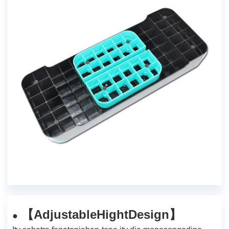
Adjustable
Hight
Design
【
】
●