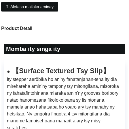
Alefaso mailaka aminay
Product Detail
Momba ity singa ity
Surface Textured Tsy Slip
【
】
●
Ity stepper aerôbika ho an'ny fanatanjahan-tena ity dia
mirehareha amin'ny tampony tsy mitongilana, misoroka
ny fahatafintohinana miaraka amin'ny grooves boribory
natao hanomezana fikolokoloana sy fisintonana,
mamela anao hahatsapa ho voaro ary tsy manahy ny
hetsikao. Ny tongotra fingotra 4 tsy mitongilana dia
manome fampisehoana maharitra ary tsy misy
scratches.