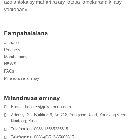
azo antoka sy maharitra ary fototra famokarana kilasy
voalohany.
Fampahalalana
an-trano
Products
Momba anay
NEWS
FAQs
Mifandraisa aminay
Mifandraisa aminay
E-mail: fionalee@july-sports.com
Adiresy: 2F, Building 6, No.218, Yongxing Road, Yongxing street,
Nantong, Sina
Telefaonina: 0086-13585225615
Telefaonina: 0086-(0)513-85665615