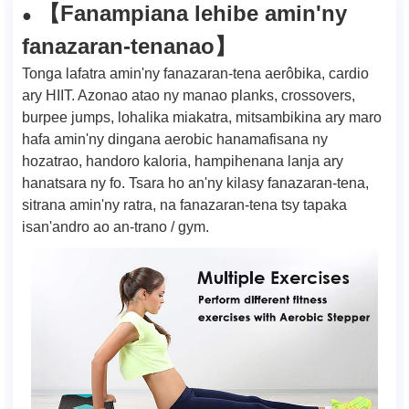
Fanampiana lehibe amin'ny
【
●
fanazaran-tenanao
】
Tonga lafatra amin'ny fanazaran-tena aerôbika, cardio
ary HIIT. Azonao atao ny manao planks, crossovers,
burpee jumps, lohalika miakatra, mitsambikina ary maro
hafa amin'ny dingana aerobic hanamafisana ny
hozatrao, handoro kaloria, hampihenana lanja ary
hanatsara ny fo. Tsara ho an'ny kilasy fanazaran-tena,
sitrana amin'ny ratra, na fanazaran-tena tsy tapaka
isan'andro ao an-trano / gym.