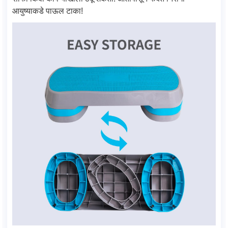
आयुष्याकडे पाऊल टाका!