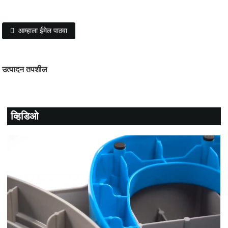
आम्हाला ईमेल पाठवा
उत्पादन तपशील
व्हिडिओ