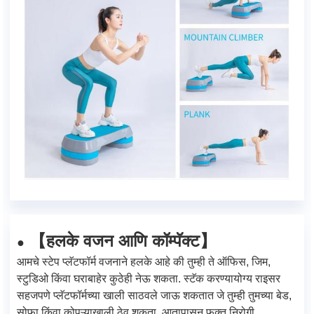
हलके वजन आणि कॉम्पॅक्ट
【
】
●
आमचे स्टेप प्लॅटफॉर्म वजनाने हलके आहे की तुम्ही ते ऑफिस, जिम,
स्टुडिओ किंवा घराबाहेर कुठेही नेऊ शकता. स्टॅक करण्यायोग्य राइसर
सहजपणे प्लॅटफॉर्मच्या खाली साठवले जाऊ शकतात जे तुम्ही तुमच्या बेड,
सोफा किंवा कोपऱ्याखाली ठेवू शकता. आतापासून फक्त निरोगी