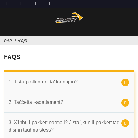
FAQS
DAR
FAQS
1. Jista 'jkolli ordni ta' kampjun?
2. Taċċetta l-adattament?
3. X'inhu l-pakkett normali? Jista 'jkun il-pakkett tad-
disinn tagħna stess?