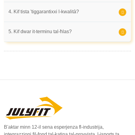
4. Kif tista 'tiggarantixxi l-kwalità?
5. Kif dwar it-terminu tal-ħlas?
B'aktar minn 12-il sena esperjenza fl-industrija,
integrazzjoni fil-fond tal-katina tal-provvista, l-isports ta