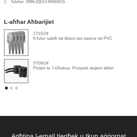
Telefon: 0086-(0)513-85665615
L-aħħar Aħbarijiet
17/10/24
Il-futur sabiħ tal-ilbiesi tas-sawna tal-PVC
07/09/24
Piżijiet ta 'l-Għaksa: Prospett dejjem jikber
Agħtina l-email tiegħek u tkun aġġornat