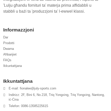
'Lulju għandu fornituri ta' materja prima affidabbli u
stabbli u bażi ta 'produzzjoni ta' l-ewwel klassi.
Informazzjoni
Dar
Prodotti
Dwarna
Aħbarijiet
FAQs
Ikkuntattjana
Ikkuntattjana
E-mail: fionalee@july-sports.com
Indirizz: 2F, Bini 6, No.218, Triq Yongxing, Triq Yongxing, Nantong,
iċ-Ċina
Telefon: 0086-13585225615