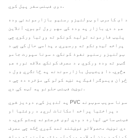
دوی فټنس سفر پیل کوي.
د ای کامرس او ټولنیزو رسنیو بازارموندنې وده
هم د دې بازار په وده کې مهم رول لوبوي. آنلاین
پلیټ فارمونه تولید کونکو ته وړتیا ورکوي چې
پراخه لیدونکو ته ورسیږي ، پداسې حال کې چې د
ټولنیزو رسنیو نفوذ کونکي د سونا سپورت جامو
ګټو ته وده ورکوي ، د مصرف کونکي علاقه نوره هم
هڅوي. دا ډیجیټل بازارموندنه په ځانګړي ډول د
ځوان ډیموګرافیک په نښه کولو کې مؤثره ده چې د
نوښت فټنس حلونو په لټه کې دي.
په لنډیز کې، دودیز شوي PVC سونا سویټ سوټونه
د پراختیا پراخه امکانات لري، د روغتیا او
فټنس ساحې لپاره د ودې لوی فرصتونه چمتو کوي. د
دې نوښت محصولاتو غوښتنه تمه کیږي ځکه چې مصرف
کونکي د وزن له لاسه ورکولو مؤثر حلونو ته دوام