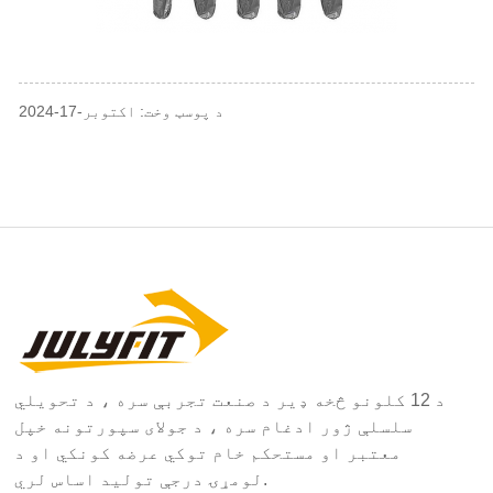
د پوسټ وخت: اکتوبر-17-2024
د 12 کلونو څخه ډیر د صنعت تجربې سره ، د تحویلي
سلسلې ژور ادغام سره ، د جولای سپورتونه خپل
معتبر او مستحکم خام توکي عرضه کونکي او د
لومړۍ درجې تولید اساس لري.