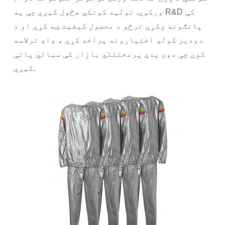
ورکوي. تولید کونکي هڅول کیږي چې په R&D کې
پانګونه وکړي ترڅو د محصول کیفیت ښه کړي او د
دودیز کولو اختیارونه پراخه کړي ، ډاډ ترلاسه
کوي چې دوی پدې پرمختللي بازار کې سیالي پاتې
کیږي.