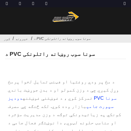
د PVC سونا سوټ روښانه راتلونکی
خبرونه
کور
د PVC سونا سوټ روښانه راتلونکی
د مخ پر ودې روغتیا او فټنس تمایل لخوا پرمخ
وړل کیږي چې د وزن کمولو او د بدن جوړښت باندې
تمرکز کوي ، د غوښتنې غوښتنه
دودیز PVC سونا
سپورت جامې
بازار وده کوي. لکه څنګه چې مصرف
کونکي په زیاتیدونکې توګه د وزن مدیریت مؤثره
او مناسب حلونه لټوي، دا نوښتګر فعال جامې د
فټنس مینه والو او عادي کاروونکو ترمنځ یو