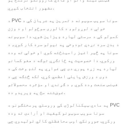
مشهور انتخاب کیږي.
د PVC سونا سویټ سوټونه د تمرین په جریان کې د
خولې د لوړولو، د کالوری سوځولو او د وزن
کمولو کې د مرستې لپاره ډیزاین شوي. دا سوټونه
د بدن سره نږدې تودوخې په نیولو سره کار کوي، د
سونا په څیر اغیز رامینځته کوي او خولې ته وده
ورکوي. دا خصوصیت په ځانګړې توګه د هغو کسانو
لپاره په زړه پورې دی چې غواړي په لنډ وخت کې د
دوی د ورزش پایلې اعظمي کړي. لکه څنګه چې د
فټنس صنعت وده کوي ، د ګړندي او مؤثره محصولاتو
غوښتنه مخ په ډیریدو ده.
په مادي ټیکنالوژۍ کې وروستي پرمختګونو د PVC
سونا سویټ سوټونو کیفیت او آرامۍ ته وده
ورکړې. جوړونکي اوس محافظتي کالي تولیدوي چې