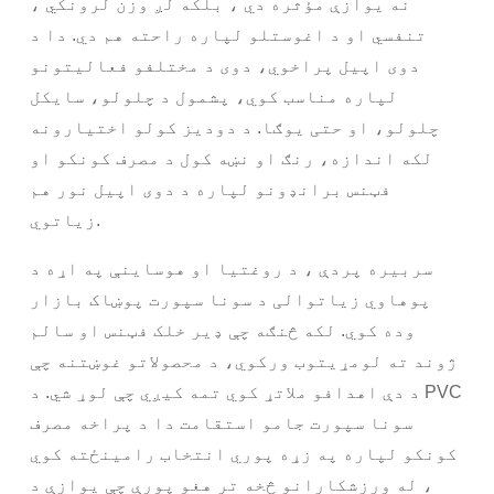
نه یوازې مؤثره دي ، بلکه لږ وزن لرونکي ،
تنفسي او د اغوستلو لپاره راحته هم دي. دا د
دوی اپیل پراخوي، دوی د مختلفو فعالیتونو
لپاره مناسب کوي، پشمول د چلولو، سایکل
چلولو، او حتی یوګا. د دودیز کولو اختیارونه
لکه اندازه، رنګ او نښه کول د مصرف کونکو او
فټنس برانډونو لپاره د دوی اپیل نور هم
زیاتوي.
سربیره پردې ، د روغتیا او هوساینې په اړه د
پوهاوي زیاتوالی د سونا سپورت پوښاک بازار
وده کوي. لکه څنګه چې ډیر خلک فټنس او ​​سالم
ژوند ته لومړیتوب ورکوي، د محصولاتو غوښتنه چې
د دې اهدافو ملاتړ کوي تمه کیږي چې لوړ شي. د PVC
سونا سپورت جامو استقامت دا د پراخه مصرف
کونکو لپاره په زړه پوري انتخاب رامینځته کوي
، له ورزشکارانو څخه تر هغو پورې چې یوازې د