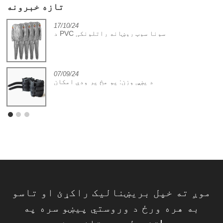
تازه خبرونه
17/10/24
د PVC سونا سوټ روښانه راتلونکی
07/09/24
د پښې وزن: یو مخ پر ودې امکان
موږ ته خپل بریښنالیک راکړئ او تاسو
به هره ورځ د وروستي پیښو سره په