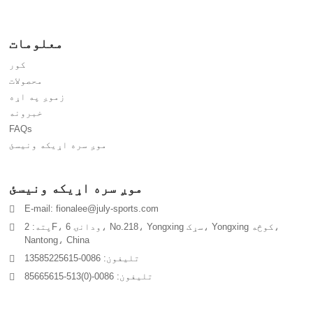
معلومات
کور
محصولات
زموږ په اړه
خبرونه
FAQs
موږ سره اړیکه ونیسئ
موږ سره اړیکه ونیسئ
E-mail: fionalee@july-sports.com
پته: 2F، ودانۍ 6، No.218، Yongxing سړک، Yongxing کوڅه،
Nantong، China
تلیفون: 0086-13585225615
تلیفون: 0086-(0)513-85665615