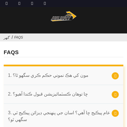
FAQS
گهر
FAQS
1. مون کي هڪ نموني حڪم ڪري سگهو ٿا؟
2. ڇا توهان ڪسٽمائيزيشن قبول ڪندا آهيو؟
3. عام پيڪيج ڇا آهي؟ اسان جي پنهنجي ڊيزائن پيڪيج ٿي
سگهي ٿو؟