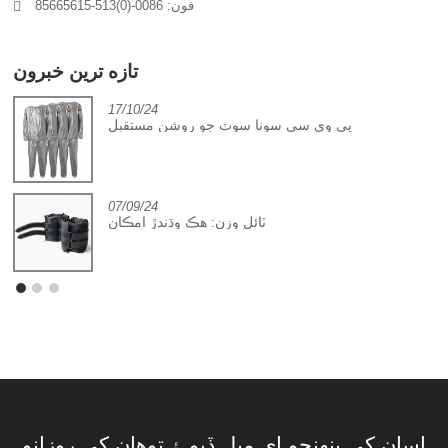
فون: 0086-(0)513-85665615
تازه ترين خبرون
17/10/24
پي وي سي سونا سوٽ جو روشن مستقبل
07/09/24
ٽائل وزن: هڪ وڌندڙ امڪان
اسان کي پنهنجو اي ميل ڏيو ۽ توهان کي روزانو