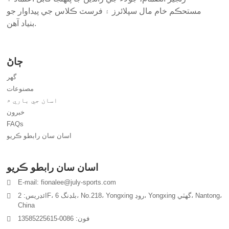
مستحڪم خام مال سپلائرز ۽ فرسٽ ڪلاس جي پيداوار جو
بنياد آهن.
ڄاڻ
گهر
مصنوعات
اسان جي باري ۾
خبرون
FAQs
اسان سان رابطو ڪريو
اسان سان رابطو ڪريو
E-mail: fionalee@july-sports.com
ائڊريس: 2F، بلڊنگ 6، No.218، Yongxing روڊ، Yongxing گهٽي، Nantong،
China
فون: 0086-13585225615