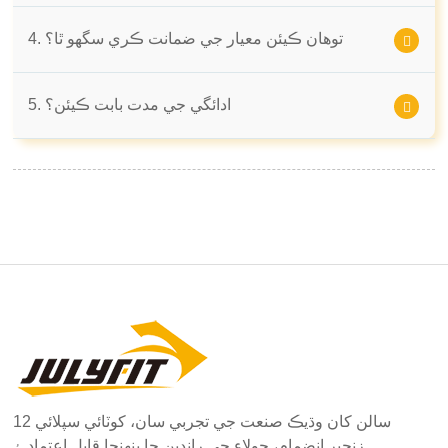
4. توهان ڪيئن معيار جي ضمانت ڪري سگهو ٿا؟
5. ادائگي جي مدت بابت ڪيئن؟
12 سالن کان وڌيڪ صنعت جي تجربي سان، کوٽائي سپلائي
زنجير انضمام، جولاء جي راندين جا پنهنجا قابل اعتماد ۽