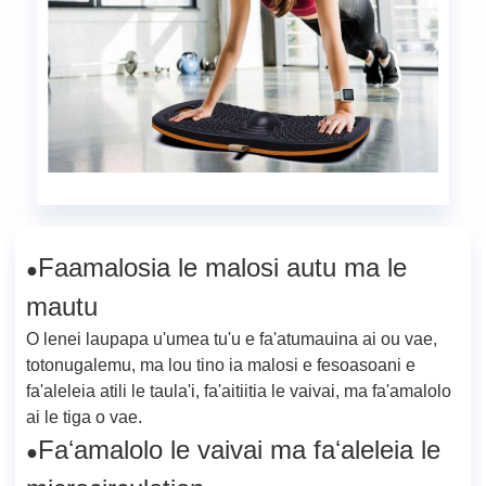
Faamalosia le malosi autu ma le
●
mautu
O lenei laupapa u'umea tu'u e fa'atumauina ai ou vae,
totonugalemu, ma lou tino ia malosi e fesoasoani e
fa'aleleia atili le taula'i, fa'aitiitia le vaivai, ma fa'amalolo
ai le tiga o vae.
Faʻamalolo le vaivai ma faʻaleleia le
●