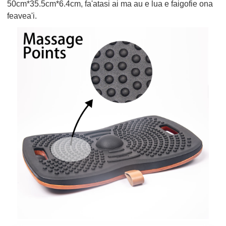
50cm*35.5cm*6.4cm, fa'atasi ai ma au e lua e faigofie ona
feavea'i.