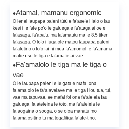
Atamai, mamanu ergonomic
●
O lenei laupapa paleni tūtū e fa'ase'e i lalo o lau
kesi i le fale po'o le galuega e fa'ataga ai oe e
fa'asaga, fa'apa'u, ma fa'amautu ma le 8.5 tikeri
fa'asaga. O lo'o i luga ole matou laupapa paleni
fa'aletino o lo'o iai ni mea fa'amomoli e fa'amama
malie ese le tiga e fa'amalie ai vae.
Fa'amalolo le tiga ma le tiga o
●
vae
O le laupapa paleni e le gata e mafai ona
faʻamalolo le faʻalavelave ma le tiga i lou tua, tui,
vae ma tapuvae, ae mafai foi ona faʻaleleia lau
galuega, faʻateleina le toto, ma faʻaleleia le
faʻaogaina o sooga, o se oloa manatu mo
faʻamalositino tu ma togafitiga faʻale-tino.