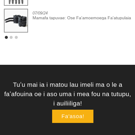
07/09/24
Mamafa tapuvae: Ose Fa'amoemoega Fa'atupulaia
Tuʻu mai ia i matou lau imeli ma o le a
faʻafouina oe i aso uma i mea fou na tutupu,
i auiliiliga!
Fa'asoa!