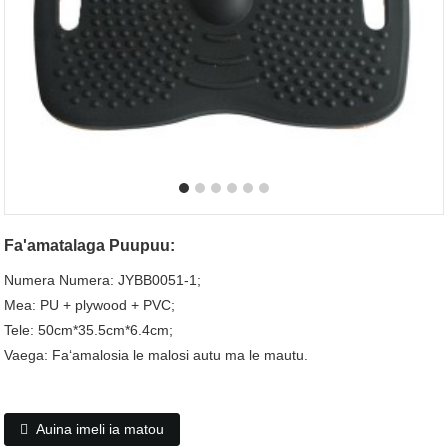
Fa'amatalaga Puupuu:
Numera Numera: JYBB0051-1;
Mea: PU + plywood + PVC;
Tele: 50cm*35.5cm*6.4cm;
Vaega: Faʻamalosia le malosi autu ma le mautu.
Auina imeli ia matou