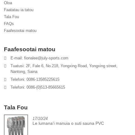
Oloa
Faatatau ia tatou
Tala Fou
FAQs
Faafesootai matou
Faafesootai matou
E-mail: fionalee@july-sports.com
Tuatusi: 2F, Fale 6, No.218, Yongxing Road, Yongxing street,
Nantong, Saina
Telefoni: 0086-13585225615
Telefoni: 0086-(0)513-85665615
Tala Fou
17/10/24
Le lumana'i manuia o suti sauna PVC