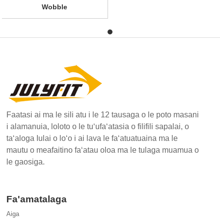
Wobble
Faatasi ai ma le sili atu i le 12 tausaga o le poto masani
i alamanuia, loloto o le tuʻufaʻatasia o filifili sapalai, o
taʻaloga Iulai o loʻo i ai lava le faʻatuatuaina ma le
mautu o meafaitino faʻatau oloa ma le tulaga muamua o
le gaosiga.
Fa'amatalaga
Aiga