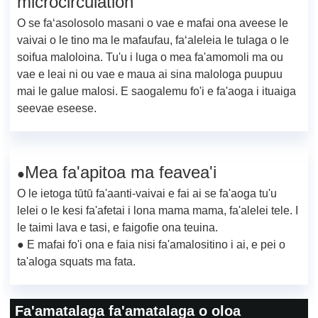
microcirculation
O se faʻasolosolo masani o vae e mafai ona aveese le
vaivai o le tino ma le mafaufau, faʻaleleia le tulaga o le
soifua maloloina. Tu'u i luga o mea fa'amomoli ma ou
vae e leai ni ou vae e maua ai sina malologa puupuu
mai le galue malosi. E saogalemu fo'i e fa'aoga i ituaiga
seevae eseese.
Mea fa'apitoa ma feavea'i
●
O le ietoga tūtū fa'aanti-vaivai e fai ai se fa'aoga tu'u
lelei o le kesi fa'afetai i lona mama mama, fa'alelei tele. I
le taimi lava e tasi, e faigofie ona teuina.
● E mafai fo'i ona e faia nisi fa'amalositino i ai, e pei o
ta'aloga squats ma fata.
Fa'amatalaga fa'amatalaga o oloa