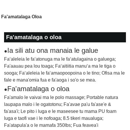
Fa'amatalaga Oloa
Fa'amatalaga o oloa
Ia sili atu ona manaia le galue
●
Faʻaleleia le faʻatonuga ma le faʻatulagaina o galuega;
Fa'aauau pea lou toaga; Faʻaitiitia manuʻa ma le tiga o
sooga; Faʻaleleia le faʻamaopoopoina o le tino; Ofisa ma le
fale e mana'omia fua e fa'aoga i so'o se mea.
Fa'amatalaga o oloa
●
Fa'amalo le vaivai ma le polo massage; Portable natura
laupapa malo i le ogatotonu; Fa'avae pa'u fa'ase'e &
fa'asa'i; Le pito i luga e le maseesee tu mama PU foam
luga e taofi vae i le nofoaga; 8.5 tikeri maualuga;
Fa'atapula'a o le mamafa 350lbs; Fua feavea'i