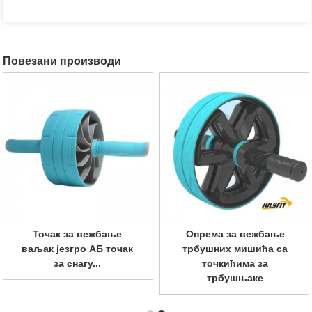
Повезани производи
Точак за вежбање
Опрема за вежбање
ваљак језгро АБ точак
трбушних мишића са
за снагу...
точкићима за
трбушњаке