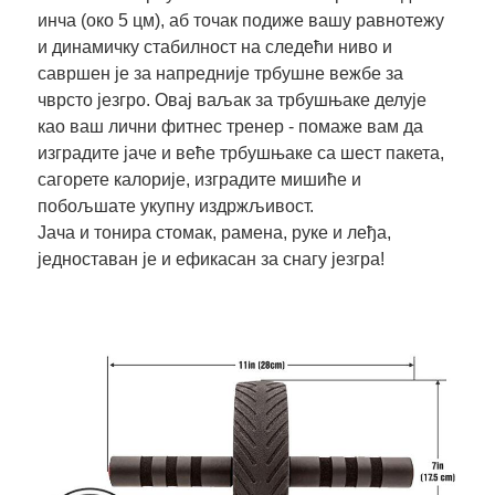
инча (око 5 цм), аб точак подиже вашу равнотежу
и динамичку стабилност на следећи ниво и
савршен је за напредније трбушне вежбе за
чврсто језгро. Овај ваљак за трбушњаке делује
као ваш лични фитнес тренер - помаже вам да
изградите јаче и веће трбушњаке са шест пакета,
сагорете калорије, изградите мишиће и
побољшате укупну издржљивост.
Јача и тонира стомак, рамена, руке и леђа,
једноставан је и ефикасан за снагу језгра!