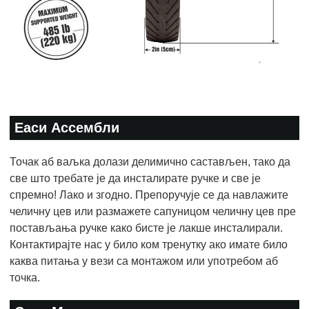
Еаси Ассембли
Точак аб ваљка долази делимично састављен, тако да
све што требате је да инсталирате ручке и све је
спремно! Лако и згодно. Препоручује се да навлажите
челичну цев или размажете сапуницом челичну цев пре
постављања ручке како бисте је лакше инсталирали.
Контактирајте нас у било ком тренутку ако имате било
каква питања у вези са монтажом или употребом аб
точка.