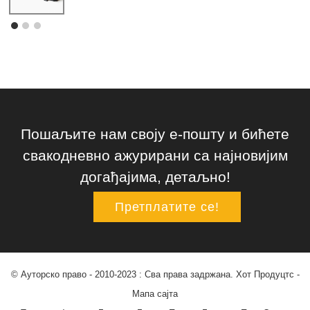
Пошаљите нам своју е-пошту и бићете
свакодневно ажурирани са најновијим
догађајима, детаљно!
Претплатите се!
© Ауторско право - 2010-2023 : Сва права задржана.
Хот Продуцтс
-
Мапа сајта