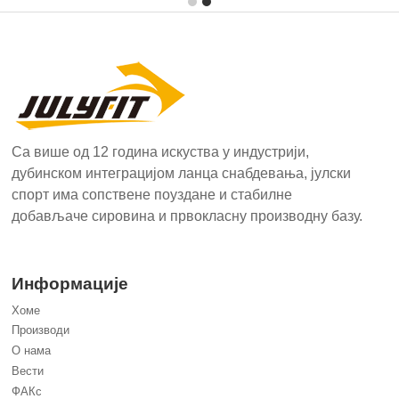
Са више од 12 година искуства у индустрији,
дубинском интеграцијом ланца снабдевања, јулски
спорт има сопствене поуздане и стабилне
добављаче сировина и првокласну производну базу.
Информације
Хоме
Производи
О нама
Вести
ФАКс