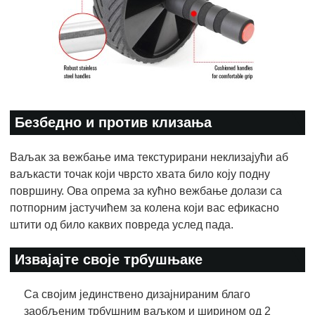
Безбедно и против клизања
Ваљак за вежбање има текстурирани неклизајући аб
ваљкасти точак који чврсто хвата било коју подну
површину. Ова опрема за кућно вежбање долази са
потпорним јастучићем за колена који вас ефикасно
штити од било каквих повреда услед пада.
Извајајте своје трбушњаке
Са својим јединствено дизајнираним благо
заобљеним трбушним ваљком и ширином од 2