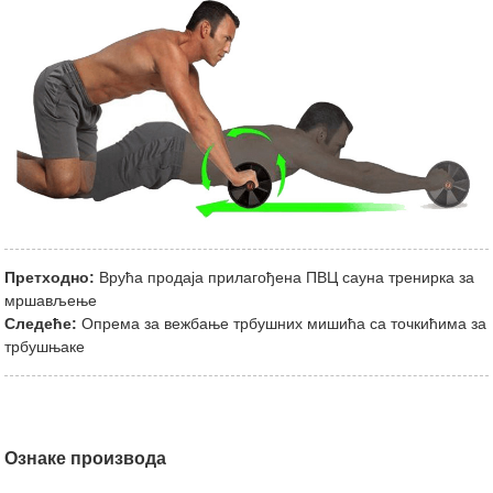
Претходно:
Врућа продаја прилагођена ПВЦ сауна тренирка за
мршављење
Следеће:
Опрема за вежбање трбушних мишића са точкићима за
трбушњаке
Ознаке производа