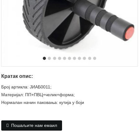
Кратак опис:
Број артикла: ЈИАБ0011;
Материјал: ПП+ПВЦ+челик+форма;
Нормалан начин паковања: кутија у боји
Пошаљите нам емаил