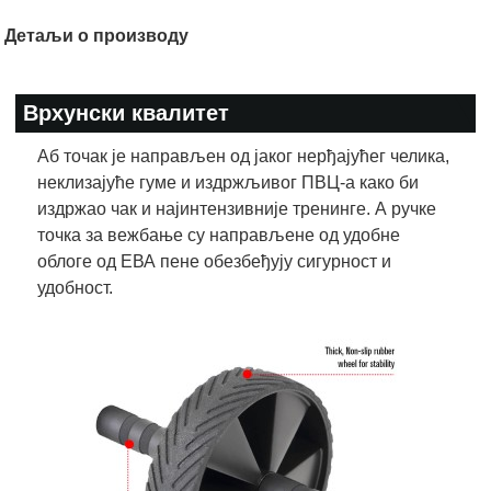
Детаљи о производу
Врхунски квалитет
Аб точак је направљен од јаког нерђајућег челика,
неклизајуће гуме и издржљивог ПВЦ-а како би
издржао чак и најинтензивније тренинге. А ручке
точка за вежбање су направљене од удобне
облоге од ЕВА пене обезбеђују сигурност и
удобност.