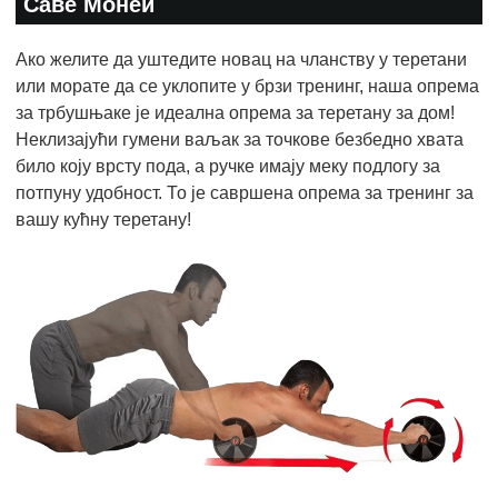
Саве Монеи
Ако желите да уштедите новац на чланству у теретани
или морате да се уклопите у брзи тренинг, наша опрема
за трбушњаке је идеална опрема за теретану за дом!
Неклизајући гумени ваљак за точкове безбедно хвата
било коју врсту пода, а ручке имају меку подлогу за
потпуну удобност. То је савршена опрема за тренинг за
вашу кућну теретану!