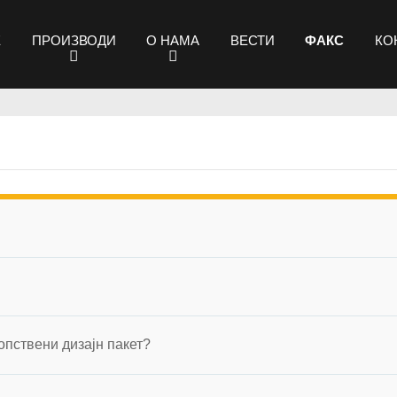
Е
ПРОИЗВОДИ
О НАМА
ВЕСТИ
ФАКС
КО
опствени дизајн пакет?