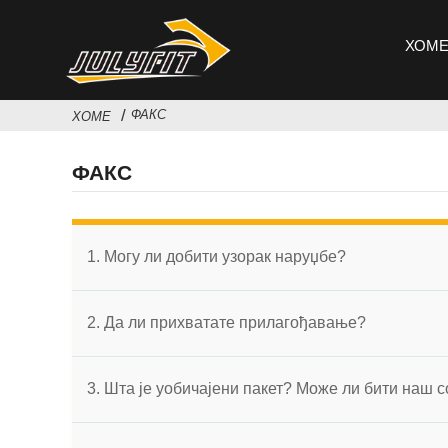
ХОМ
ФАКС
ХОМЕ
ФАКС
1. Могу ли добити узорак наруџбе?
2. Да ли прихватате прилагођавање?
3. Шта је уобичајени пакет? Може ли бити наш с