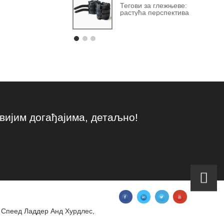
Тегови за глежњеве:
растућа перспектива
вијим догађајима, детаљно!
,
Спеед Ладдер Анд Хурдлес
,