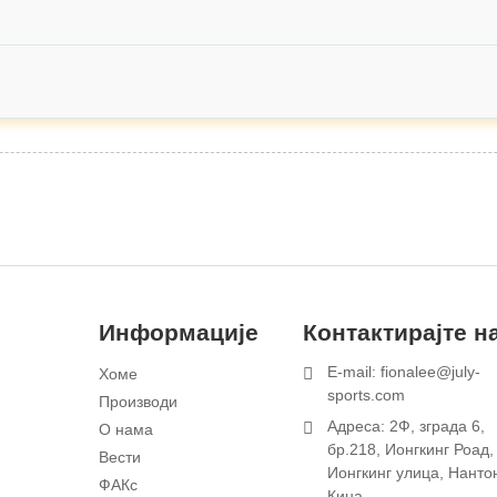
Информације
Контактирајте н
E-mail: fionalee@july-
Хоме
1
sports.com
Производи
Адреса: 2Ф, зграда 6,
О нама
бр.218, Ионгкинг Роад,
Вести
Ионгкинг улица, Нантон
ФАКс
Кина