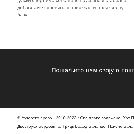
јулски спорт има сопствене поуздане и стабилне
добављаче сировина и првокласну производну
базу.
Пошаљите нам своју е-пошт
© Ауторско право - 2010-2023 : Сва права задржана.
Хот П
Двоструке мердевине
,
Трицк Боард Баланце
,
Пхисио Бала