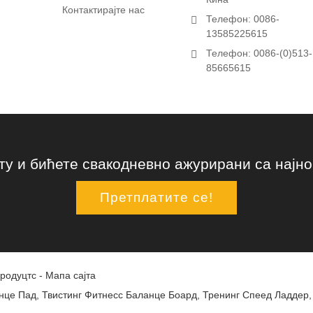
Контактирајте нас
Телефон: 0086-
13585225615
Телефон: 0086-(0)513-
85665615
у и бићете свакодневно ажурирани са најно
Претплатите се!
родуцтс
-
Мапа сајта
нце Пад
,
Твистинг Фитнесс Баланце Боард
,
Тренинг Спеед Ладдер