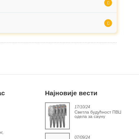
ас
Најновије вести
2/06/24
17/10/24
Напредак у индустрији
Светла будућност ПВЦ
покривача лоптица за
одела за сауну
фитнес
г,
07/09/24