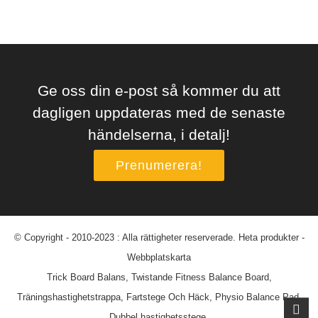
Ge oss din e-post så kommer du att
dagligen uppdateras med de senaste
händelserna, i detalj!
Prenumerera!
© Copyright - 2010-2023 : Alla rättigheter reserverade.
Heta produkter
-
Webbplatskarta
Trick Board Balans
,
Twistande Fitness Balance Board
,
Träningshastighetstrappa
,
Fartstege Och Häck
,
Physio Balance Pad
,
Dubbel hastighetsstege
,