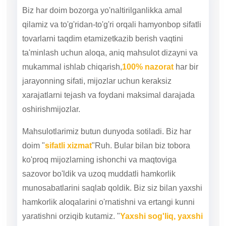
Biz har doim bozorga yo'naltirilganlikka amal
qilamiz va to'g'ridan-to'g'ri orqali hamyonbop sifatli
tovarlarni taqdim etamiz
etkazib berish vaqtini
ta'minlash uchun aloqa, aniq mahsulot dizayni va
mukammal ishlab chiqarish,
100% nazorat
har bir
jarayonning sifati, mijozlar uchun keraksiz
xarajatlarni tejash va foydani maksimal darajada
oshirish
mijozlar.
Mahsulotlarimiz butun dunyoda sotiladi. Biz har
doim "
sifatli xizmat
"Ruh. Bular bilan biz tobora
ko'proq mijozlarning ishonchi va maqtoviga
sazovor bo'ldik va uzoq muddatli hamkorlik
munosabatlarini saqlab qoldik. Biz siz bilan yaxshi
hamkorlik aloqalarini o'rnatishni va ertangi kunni
yaratishni orziqib kutamiz. "
Yaxshi sog'liq, yaxshi