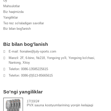
Uy
Mahsulotlar
Biz haqimizda
Yangiliklar
Tez-tez so'raladigan savollar
Biz bilan bog'lanish
Biz bilan bog'lanish
E-mail: fionalee@july-sports.com
Manzil: 2F, 6-bino, №218, Yongxing yo'li, Yongxing ko'chasi,
Nantong, Xitoy
Telefon: 0086-13585225615
Telefon: 0086-(0)513-85665615
So'ngi yangiliklar
17/10/24
PVX sauna kostyumlarining yorqin kelajagi