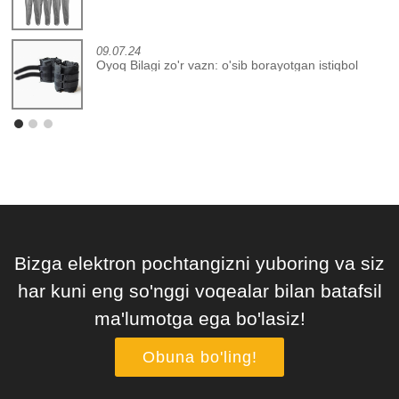
09.07.24
Oyoq Bilagi zo'r vazn: o'sib borayotgan istiqbol
Bizga elektron pochtangizni yuboring va siz
har kuni eng so'nggi voqealar bilan batafsil
ma'lumotga ega bo'lasiz!
Obuna bo'ling!