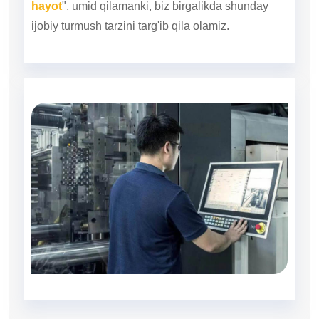
hayot
", umid qilamanki, biz birgalikda shunday
ijobiy turmush tarzini targ'ib qila olamiz.