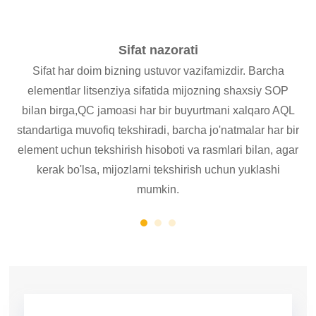
Sifat nazorati
Sifat har doim bizning ustuvor vazifamizdir. Barcha
M
pul
elementlar litsenziya sifatida mijozning shaxsiy SOP
e
 &
bilan birga,
QC jamoasi har bir buyurtmani xalqaro AQL
standartiga muvofiq tekshiradi, barcha jo'natmalar har bir
element uchun tekshirish hisoboti va rasmlari bilan, agar
kerak bo'lsa, mijozlarni tekshirish uchun yuklashi
mumkin.