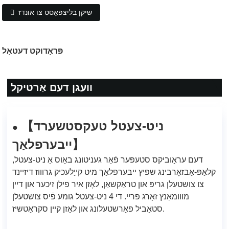
שיקן בליצפּאָסט צו אונדז
פּראָדוקט דעטאַל
וועגן דעם אַרטיקל
ניט-צעטל טעקסטשערד
【
●
ייבערפלאַך
】
דעם עראָוביקס סטעפּער פֿאַר געניטונג באָוס אַ ניט-צעטל,
קלאַפּ-אַבזאָרבינג שפּיץ ייבערפלאַך מיט קייַלעכיק גרוווז דיזיינד
צו צושטעלן גריפּ און טראַקשאַן, לאָזן איר פילן זיכער און דיין
מווומאַנץ זאָרג פריי. די 4 ניט-צעטל גומע פֿיס צושטעלן
סטאַביל פאָרשטעלונג און לאָזן קיין סקראַטשיז.