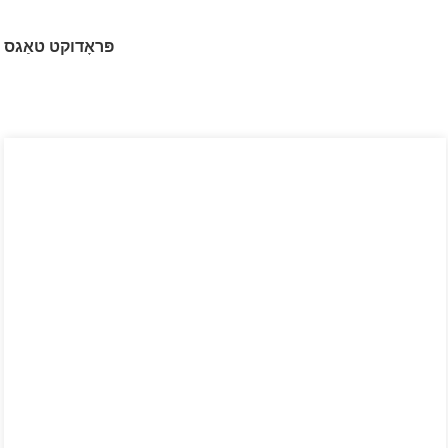
פּראָדוקט טאַגס