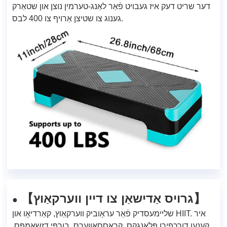
דער שריט דעק איז געבויט פֿאַר לאַנג-טערמין נוצן און שטאַרק
גענוג צו שטיצן אַרויף צו 400 לבס.
גרויס אַדישאַן צו דיין ווערקאַוץ
【
】
●
שליימעסדיק פֿאַר עראָוביק ווערקאַוץ, קאַרדיאָו און HIIT. איר
קענען דורכפירן פּלאַנגקס, קראָססאָווערס, בורפּי דזשאַמפּס,