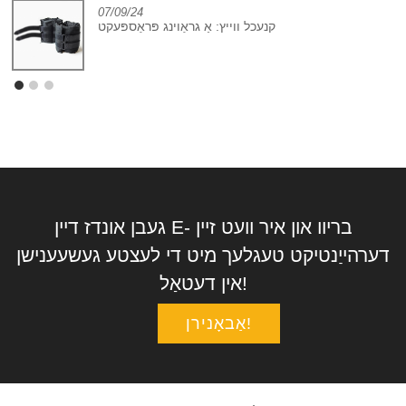
07/09/24
קנעכל ווייץ: אַ גראָוינג פּראָספּעקט
געבן אונדז דיין E- בריוו און איר וועט זיין
דערהייַנטיקט טעגלעך מיט די לעצטע געשעענישן
אין דעטאַל!
אַבאָנירן!