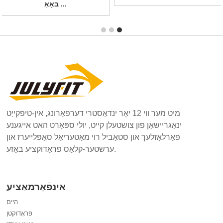
באָאַ ...
מיט מער ווי 12 יאָר ינדאַסטרי דערפאַרונג, אין-טיפקייַט
ינאַגריישאַן פון צושטעלן קייט, יולי ספּאָרט האט אייגענע
פאַרלאָזלעך און סטאַביל רוי מאַטעריאַל סאַפּלייערז און
ערשטער-קלאַס פּראָדוקציע באַזע.
אינפֿאָרמאַציע
היים
פּראָדוקטן