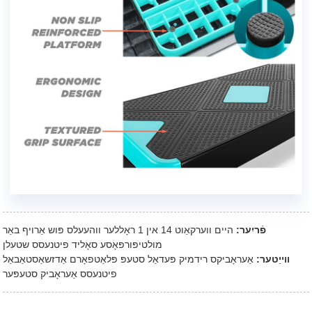
פֿריִער:
היים ווערקאַוט 14 אין 1 ראָללער ווהעעלס פּוש אַרויף באַר
מולטיפּורפּאָסע סאָליד פיטנעסס שטעלן
ווייַטער:
אַעראָביקס רידמיק פּעדאַל סטעפּ פּלאַטפאָרם אַדזשאַסטאַבאַל
פיטנעסס אַעראָביק סטעפּער