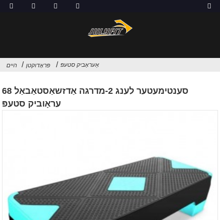
אַעראָביק סטעפּ
פּראָדוקטן
היים
68 סענטימעטער לענג 2-מדרגה אַדזשאַסטאַבאַל
עראָוביק סטעפּ