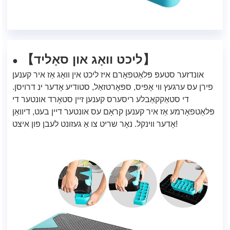
ליכט וואָג און סאָליד
【
】
●
אונדזער סטעפּ פּלאַטפאָרם איז ליכט אין וואָג אַז איר קענען
פירן עס ערגעץ ווי אָפיס, ספּאָרטזאַל, סטודיע אָדער ינ דרויסן.
די סטאַקקאַבלע ריסערס קענען זיין סטאָרד אונטער די
פּלאַטפאָרמע אַז איר קענען קראָם עס אונטער דיין בעט, דיוואַן
אָדער ווינקל. נאָר שריט צו אַ געזונט לעבן פון איצט!