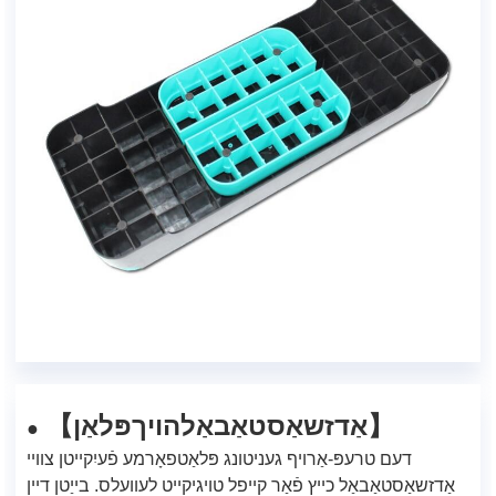
אַדזשאַסטאַבאַל
הויך
פּלאַן
【
】
●
דעם טרעפּ-אַרויף געניטונג פּלאַטפאָרמע פֿעיִקייטן צוויי
אַדזשאַסטאַבאַל כייץ פֿאַר קייפל טויגיקייט לעוועלס. בייַטן דיין