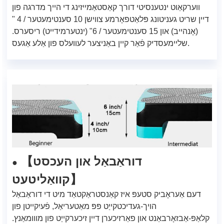
ווערקאַוט ינטענסיטי דורך קאַסטאַמייזינג די הייך מדרגה פון
דיין שריט געניטונג פּלאַטפאָרמע צווישן 10 סענטימעטער / 4 "
(אָנהייב) און 15 סענטימעטער / 6" (ינטערמידייט) ריסערס.
שליימעסדיק פֿאַר קיין באַניצער לעוועלס פון אַלע אַגעס.
דוראַבאַל און העכסט
【
●
קוואַליטעט
】
דעם אַעראָביק סטעפּ איז קאַנסטראַקטאַד מיט די דוראַבאַל
הויך-געדיכטקייַט פּפּ מאַטעריאַל, פֿעיִקייטן פון
קלאַפּ-אַבזאָרבאַנט און פאַרזיכערן דיין זיכערקייַט פון מווומאַנץ.