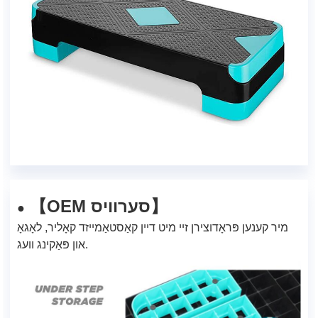
【OEM סערוויס】
●
מיר קענען פּראָדוצירן זיי מיט דיין קאַסטאַמייזד קאָליר, לאָגאָ
און פּאַקינג וועג.