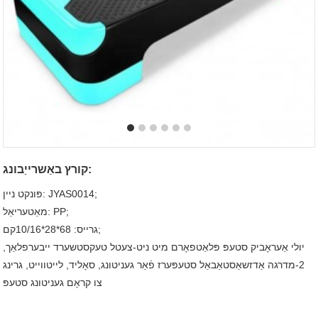
קורץ באַשרייַבונג:
פּונקט ניין: JYAS0014;
מאַטעריאַל: PP;
גרייס: 68*28*10/16קם;
יולי אַעראָביק סטעפּ פּלאַטפאָרם מיט ניט-צעטל טעקסטשערד ייבערפלאַך,
2-מדרגה אַדזשאַסטאַבאַל סטעפּערז פֿאַר געניטונג, סאָליד, לייטווייט, גרינג
צו קראָם געניטונג סטעפּ