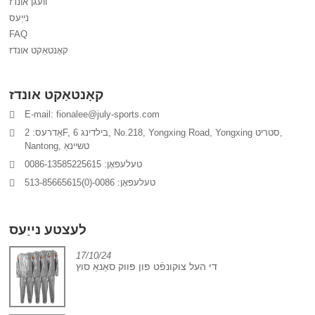
וועגן אונדז
נייַעס
FAQ
קאָנטאַקט אונדז
קאָנטאַקט אונדז
E-mail: fionalee@july-sports.com
אַדרעס: 2F, בילדינג 6, No.218, Yongxing Road, Yongxing סטריט,
Nantong, טשיינאַ
טעלעפאָן: 0086-13585225615
טעלעפאָן: 0086-(0)513-85665615
לעצטע נייַעס
17/10/24
די העל צוקונפֿט פון פּווק סאָנאַ סוץ