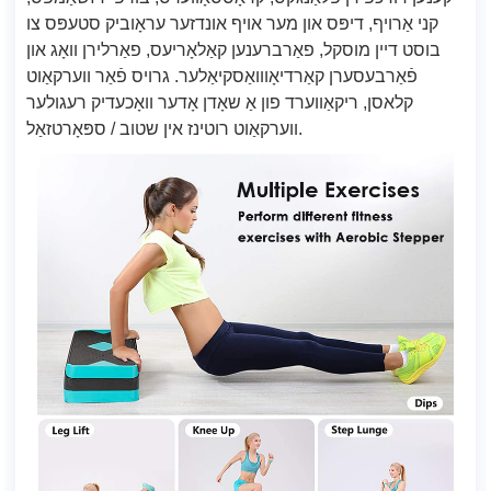
קני אַרויף, דיפּס און מער אויף אונדזער עראָוביק סטעפּס צו
בוסט דיין מוסקל, פאַרברענען קאַלאָריעס, פאַרלירן וואָג און
פֿאַרבעסערן קאַרדיאָווואַסקיאַלער. גרויס פֿאַר ווערקאַוט
קלאסן, ריקאַווערד פון אַ שאָדן אָדער וואָכעדיק רעגולער
ווערקאַוט רוטינז אין שטוב / ספּאָרטזאַל.