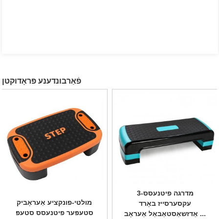
פֿאַרבונדענע פּראָדוקטן
3-מדרגה פיטנעסס
מולטי-פונקציע אַעראָביק
עקסערסייז באָרד
סטעפּער פיטנעסס סטעפּ
אַדזשאַסטאַבאַל אַעראָב ...