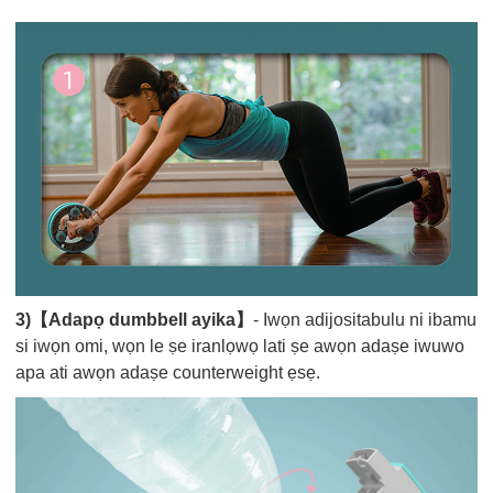
3)【Adapọ dumbbell ayika】
- Iwọn adijositabulu ni ibamu
si iwọn omi, wọn le ṣe iranlọwọ lati ṣe awọn adaṣe iwuwo
apa ati awọn adaṣe counterweight ẹsẹ.