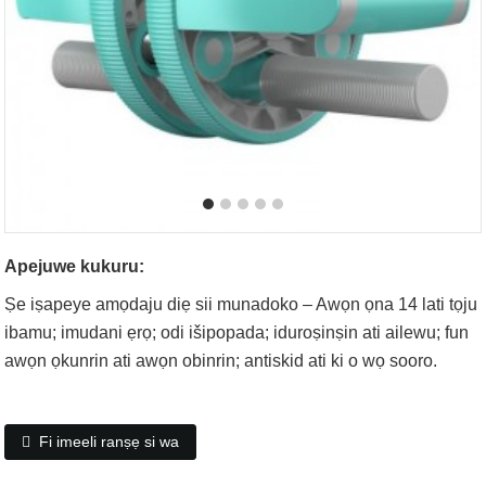
Apejuwe kukuru:
Ṣe iṣapeye amọdaju diẹ sii munadoko – Awọn ọna 14 lati tọju
ibamu; imudani ẹrọ; odi išipopada; iduroṣinṣin ati ailewu; fun
awọn ọkunrin ati awọn obinrin; antiskid ati ki o wọ sooro.
Fi imeeli ranṣẹ si wa