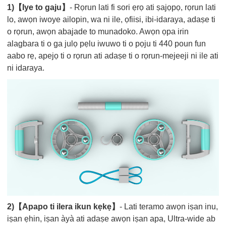
1)【Iye to gaju】
- Rọrun lati fi sori ẹrọ ati ṣajọpọ, rọrun lati
lo, awọn iwoye ailopin, wa ni ile, ọfiisi, ibi-idaraya, adaṣe ti
o rọrun, awọn abajade to munadoko. Awọn ọpa irin
alagbara ti o ga julọ pẹlu iwuwo ti o pọju ti 440 poun fun
aabo rẹ, apejọ ti o rọrun ati adaṣe ti o rọrun-mejeeji ni ile ati
ni idaraya.
2)【Apapo ti ilera ikun kẹkẹ】
- Lati teramo awọn iṣan inu,
iṣan ẹhin, iṣan àyà ati adaṣe awọn iṣan apa, Ultra-wide ab