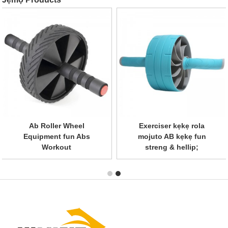
Ab Roller Wheel
Awọn kẹkẹ adaṣe ikẹkọ
Equipment fun Abs
agbara ọjọgbọn pẹlu ...
Workout