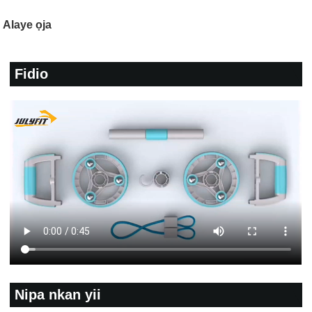
Alaye ọja
Fidio
Nipa nkan yii