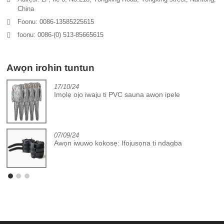
China
Foonu: 0086-13585225615
foonu: 0086-(0) 513-85665615
Awọn irohin tuntun
17/10/24
Imọlẹ ojo iwaju ti PVC sauna awọn ipele
07/09/24
Awọn iwuwo kokosẹ: Ifojusọna ti ndagba