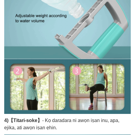
4)【Titari-soke】
- Kọ daradara ni awọn iṣan inu, apa,
ejika, ati awọn iṣan ẹhin.