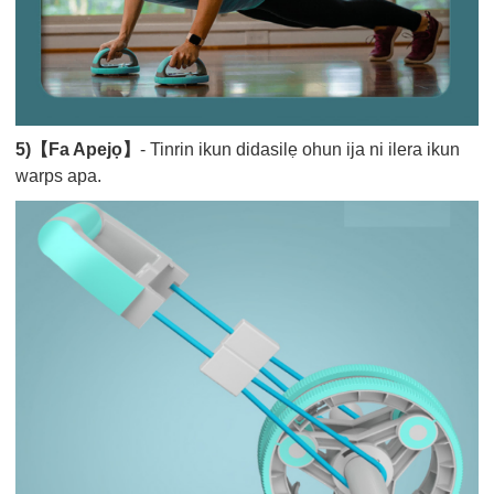
5)【Fa Apejọ】
- Tinrin ikun didasilẹ ohun ija ni ilera ikun
warps apa.