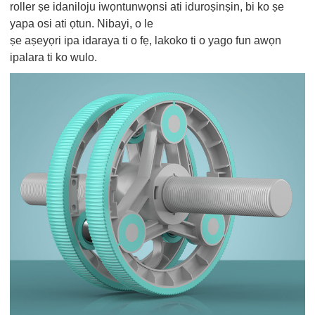
roller ṣe idaniloju iwọntunwọnsi ati iduroṣinṣin, bi ko ṣe
yapa osi ati ọtun. Nibayi, o le
ṣe aṣeyọri ipa idaraya ti o fẹ, lakoko ti o yago fun awọn
ipalara ti ko wulo.