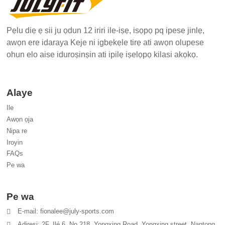
Pẹlu diẹ ẹ sii ju ọdun 12 iriri ile-iṣẹ, isọpọ pq ipese jinlẹ,
awọn ere idaraya Keje ni igbẹkẹle tirẹ ati awọn olupese
ohun elo aise iduroṣinṣin ati ipilẹ iṣelọpọ kilasi akọkọ.
Alaye
Ile
Awọn ọja
Nipa re
Iroyin
FAQs
Pe wa
Pe wa
E-mail: fionalee@july-sports.com
Adirẹsi: 2F, Ilé 6, No.218, Yongxing Road, Yongxing street, Nantong,