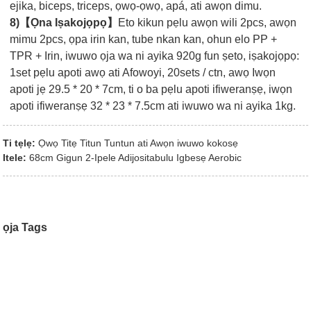
ejika, biceps, triceps, ọwọ-ọwọ, apá, ati awọn dimu.
8)【Ọna Iṣakojọpọ】
Eto kikun pẹlu awọn wili 2pcs, awọn
mimu 2pcs, ọpa irin kan, tube nkan kan, ohun elo PP +
TPR + Irin, iwuwo ọja wa ni ayika 920g fun ṣeto, iṣakojọpọ:
1set pẹlu apoti awọ ati Afowoyi, 20sets / ctn, awọ Iwọn
apoti jẹ 29.5 * 20 * 7cm, ti o ba pẹlu apoti ifiweranṣẹ, iwọn
apoti ifiweranṣẹ 32 * 23 * 7.5cm ati iwuwo wa ni ayika 1kg.
Ti tẹlẹ:
Ọwọ Titẹ Titun Tuntun ati Awọn iwuwo kokosẹ
Itele:
68cm Gigun 2-Ipele Adijositabulu Igbesẹ Aerobic
ọja Tags