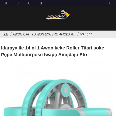
AB KẸKẸ
ILE
AWỌN ỌJA
AWỌN ẸYA ẸRỌ AMỌDAJU
Idaraya ile 14 ni 1 Awọn kẹkẹ Roller Titari soke
Pẹpẹ Multipurpose Iwapọ Amọdaju Eto