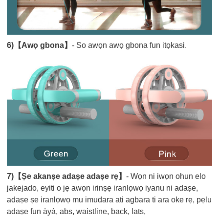
6)【Awọ gbona】
- So awọn awọ gbona fun itọkasi.
7)【Ṣe akanṣe adaṣe adaṣe rẹ】
- Wọn ni iwọn ohun elo
jakejado, eyiti o jẹ awọn irinṣẹ iranlọwọ iyanu ni adaṣe,
adaṣe ṣe iranlọwọ mu imudara ati agbara ti ara oke rẹ, pẹlu
adaṣe fun àyà, abs, waistline, back, lats,