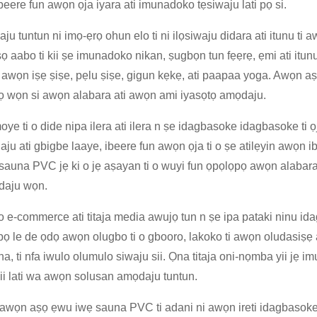
ibeere fun awọn ọja iyara ati imunadoko tẹsiwaju lati pọ si.
ju tuntun ni imọ-ẹrọ ohun elo ti ni ilọsiwaju didara ati itunu 
 aabo ti kii ṣe imunadoko nikan, ṣugbọn tun fẹẹrẹ, ẹmi ati itun
 awọn iṣẹ ṣiṣe, pẹlu ṣiṣe, gigun kẹkẹ, ati paapaa yoga. Awọn aṣ
lọ wọn si awọn alabara ati awọn ami iyasọtọ amọdaju.
moye ti o dide nipa ilera ati ilera n ṣe idagbasoke idagbasoke ti 
ju ati gbigbe laaye, ibeere fun awọn ọja ti o ṣe atilẹyin awọn ibi-
sauna PVC jẹ ki o jẹ aṣayan ti o wuyi fun ọpọlọpọ awọn alabara,
ọdaju wọn.
o e-commerce ati titaja media awujọ tun n ṣe ipa pataki ninu idag
ọ le de ọdọ awọn olugbo ti o gbooro, lakoko ti awọn oludasiṣẹ
a, ti nfa iwulo olumulo siwaju sii. Ọna titaja oni-nọmba yii jẹ im
 sii lati wa awọn solusan amọdaju tuntun.
 awọn aṣọ ẹwu iwẹ sauna PVC ti adani ni awọn ireti idagbasok