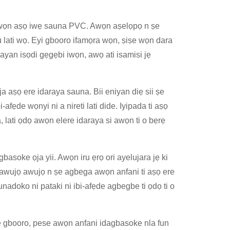
ti awọn aṣọ iwẹ sauna PVC. Awọn aṣelọpọ n ṣe
u lati wọ. Eyi gbooro ifamọra wọn, ṣiṣe wọn dara
ayan isọdi gẹgẹbi iwọn, awọ ati isamisi jẹ
ọja aṣọ ere idaraya sauna. Bii eniyan diẹ sii ṣe
afẹde wọnyi ni a nireti lati dide. Iyipada ti aṣọ
 lati ọdọ awọn elere idaraya si awọn ti o bẹrẹ
basoke ọja yii. Awọn iru ẹrọ ori ayelujara jẹ ki
 awujọ awujọ n ṣe agbega awọn anfani ti aṣọ ere
unadoko ni pataki ni ibi-afẹde agbegbe ti ọdọ ti o
e gbooro, pese awọn anfani idagbasoke nla fun