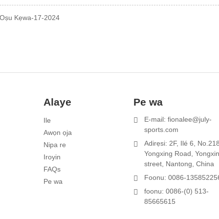
: Oṣu Kẹwa-17-2024
Alaye
Pe wa
E-mail: fionalee@july-
Ile
1
sports.com
I
Awọn ọja
Adirẹsi: 2F, Ilé 6, No.21
Nipa re
Yongxing Road, Yongxi
Iroyin
street, Nantong, China
FAQs
Foonu: 0086-13585225
Pe wa
foonu: 0086-(0) 513-
85665615