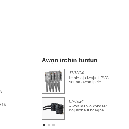
Awọn irohin tuntun
2/06/24
17/10/24
lọsiwaju ninu ile-iṣẹ
Imọlẹ ojo iwaju ti PVC
ideri bọọlu amọdaju
sauna awọn ipele
8,
ng
07/09/24
615
Awọn iwuwo kokosẹ:
Ifojusọna ti ndagba