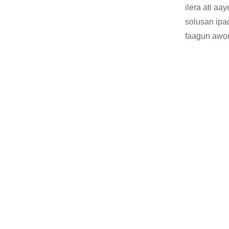
ilera ati aa
solusan ipa
faagun awọn