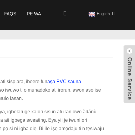
FAQS
PE WA
English
ti sisọ ara, ibeere fun
aṣa PVC sauna
so iwuwo ti o munadoko ati irọrun, awọn aṣọ iṣẹ
mulo lasan.
ya, igbelaruge kalori sisun ati iranlowo àdánù
 ati igbega sweating. Ẹya yii jẹ iwunilori
 si ni igba diẹ. Bi ile-iṣẹ amọdaju ti n tẹsiwaju