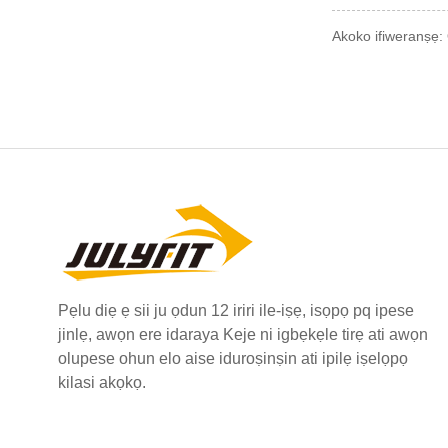
Akoko ifiweranṣẹ
Pẹlu diẹ ẹ sii ju ọdun 12 iriri ile-iṣẹ, isọpọ pq ipese
jinlẹ, awọn ere idaraya Keje ni igbẹkẹle tirẹ ati awọn
olupese ohun elo aise iduroṣinṣin ati ipilẹ iṣelọpọ
kilasi akọkọ.