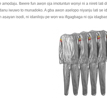
ye amọdaju. Ibeere fun awọn ọja imotuntun wọnyi ni a nireti lati
danu iwuwo to munadoko. A gba awọn aṣelọpọ niyanju lati ṣe id
 aṣayan isọdi, ni idaniloju pe wọn wa ifigagbaga ni ọja idagbas