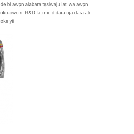
 dide bi awọn alabara tẹsiwaju lati wa awọn
oko-owo ni R&D lati mu didara ọja dara ati
oke yii.