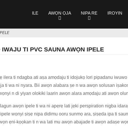
ILE
AWỌN ỌJA
NIPA RE
IROYIN
IPELE
 IWAJU TI PVC SAUNA AWỌN IPELE
 ilera ti ndagba ati aṣa amọdaju ti idojukọ lori pipadanu iwuwo a
ja ti wa ni nyara. Bii awọn alabara ṣe n wa awọn solusan iṣako
wọnyi n di yiyan olokiki laarin awọn alara amọdaju ati awọn olu
gun awọn ipele ti wa ni apẹrẹ lati jẹki perspiration nigba idara
ipele wọnyi ṣiṣẹ nipa didimu ooru sunmọ ara, ṣiṣẹda ipa ti sauna
ọn ẹni-kọọkan ti n wa lati mu awọn abajade ti awọn adaṣe wọn pọ