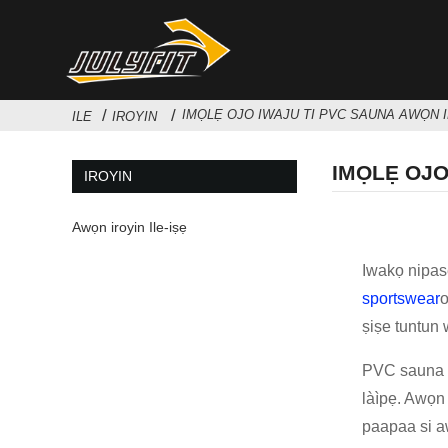
IMỌLẸ OJO IWAJU TI PVC SAUNA AWỌN 
ILE
IROYIN
IMỌLẸ OJO
IROYIN
Awọn iroyin Ile-iṣẹ
Iwakọ nipasẹ
sportswear
o
ṣiṣe tuntun 
PVC sauna la
làìpẹ. Awọn 
paapaa si aw