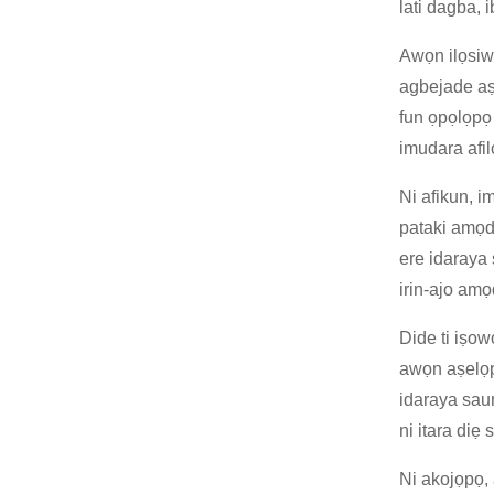
lati dagba, 
Awọn ilọsiwa
agbejade aṣọ
fun ọpọlọpọ
imudara afi
Ni afikun, i
pataki amọda
ere idaraya 
irin-ajo am
Dide ti iṣow
awọn aṣelọp
idaraya saun
ni itara diẹ
Ni akojọpọ,