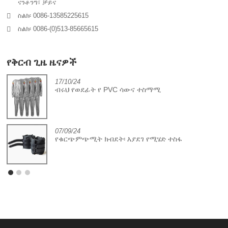
ናንቶንግ፣ ቻይና
ስልክ፡ 0086-13585225615
ስልክ፡ 0086-(0)513-85665615
የቅርብ ጊዜ ዜናዎች
17/10/24
ብሩህ የወደፊት የ PVC ሳውና ተስማሚ
07/09/24
የቁርጭምጭሚት ክብደት፡ እያደገ የሚሄድ ተስፋ