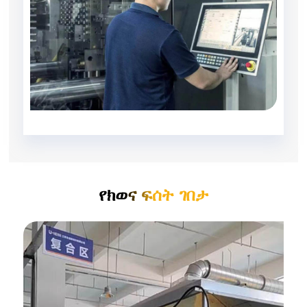
የክወና ፍሰት ገበታ