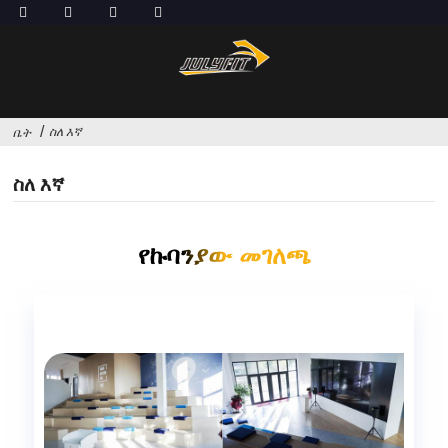
ስለ እኛ
ቤት
ስለ እኛ
የኩባንያው መገለጫ