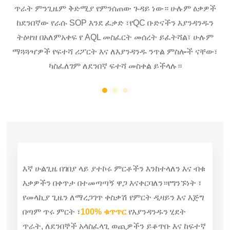
በኋላ
ጥራት ምንጊዜም ቅድሚያ የምንሰጠው ጉዳይ ነው። ሁሉም ዕቃዎች
ለ
ግዢ
ከደንበኛው የራሱ SOP እንደ ፈቃድ ፣
የQC ቡድናችን እያንዳንዱን
ትዕዛዝ በአለምአቀፍ የ AQL መስፈርት መሰረት ይፈትሻል፣ ሁሉም
ማጓጓዣዎች የፍተሻ ሪፖርት እና ለእያንዳንዱ ንጥል ምስሎች ናቸው፣
ካስፈለገም ለደንበኛ ፍተሻ መስቀል ይችላሉ።
እኛ ሁልጊዜ በገበያ ላይ ያተኮሩ ምርቶችን እንከተላለን እና ብቁ
እቃዎችን በቀጥታ በተመጣጣኝ ዋጋ እናቀርባለን።
የግንኙነት ፣
የመላኪያ ጊዜን ለማረጋገጥ ቀስቃሽ የምርት ዲዛይን እና እጅግ
በጣም ጥሩ ምርት ፣
100% ቁጥጥር
የእያንዳንዱን ሂደት
ጥራት, ለደንበኞች አላስፈላጊ ወጪዎችን ይቆጥቡ እና ከፍተኛ