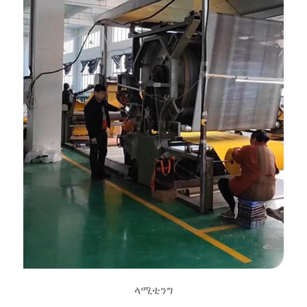
ላሚቲንግ