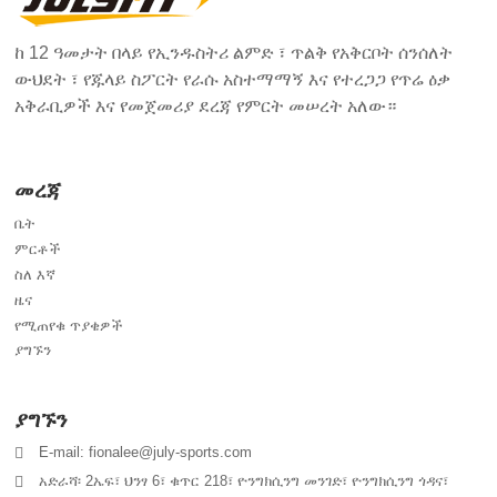
ከ 12 ዓመታት በላይ የኢንዱስትሪ ልምድ ፣ ጥልቅ የአቅርቦት ሰንሰለት
ውህደት ፣ የጁላይ ስፖርት የራሱ አስተማማኝ እና የተረጋጋ የጥሬ ዕቃ
አቅራቢዎች እና የመጀመሪያ ደረጃ የምርት መሠረት አለው።
መረጃ
ቤት
ምርቶች
ስለ እኛ
ዜና
የሚጠየቁ ጥያቄዎች
ያግኙን
ያግኙን
E-mail: fionalee@july-sports.com
አድራሻ፡ 2ኤፍ፣ ህንፃ 6፣ ቁጥር 218፣ ዮንግክሲንግ መንገድ፣ ዮንግክሲንግ ጎዳና፣