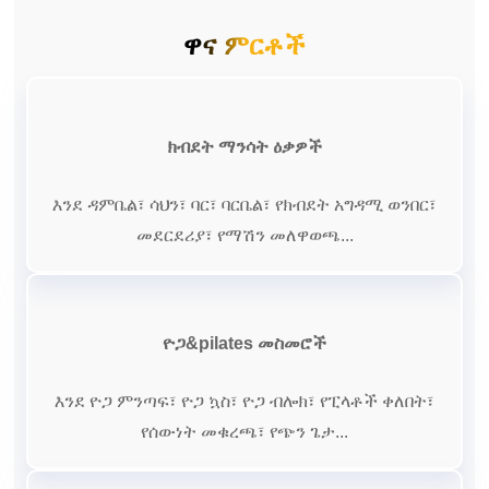
ዋና ምርቶች
ክብደት ማንሳት ዕቃዎች
እንደ ዳምቤል፣ ሳህን፣ ባር፣ ባርቤል፣ የክብደት አግዳሚ ወንበር፣
መደርደሪያ፣ የማሽን መለዋወጫ...
ዮጋ&pilates መስመሮች
እንደ ዮጋ ምንጣፍ፣ ዮጋ ኳስ፣ ዮጋ ብሎክ፣ የፒላቶች ቀለበት፣
የሰውነት መቁረጫ፣ የጭን ጌታ...