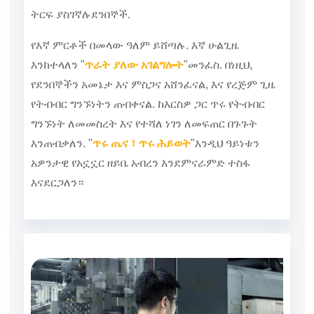
ትርፍ ያስገኛሉ
ደንበኞች.
የእኛ ምርቶች በመላው ዓለም ይሸጣሉ. እኛ ሁልጊዜ
እንከተላለን "
ጥራት ያለው አገልግሎት
"መንፈስ. በነዚህ,
የደንበኞችን አመኔታ እና ምስጋና አሸንፈናል, እና የረጅም ጊዜ
የትብብር ግንኙነትን ጠብቀናል. ከእርስዎ ጋር ጥሩ የትብብር
ግንኙነት ለመመስረት እና የተሻለ ነገን ለመፍጠር በጉጉት
እንጠብቃለን. "
ጥሩ ጤና ፣ ጥሩ ሕይወት
"እንዲህ ዓይነቱን
አዎንታዊ የአኗኗር ዘይቤ አብረን እንደምናራምድ ተስፋ
እናደርጋለን።