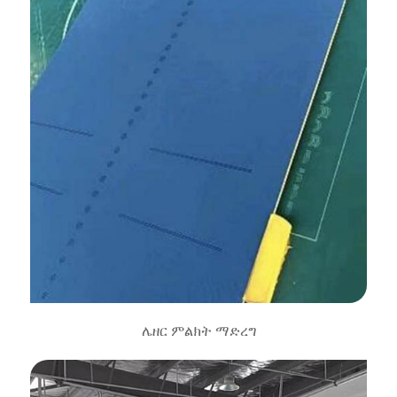
ሌዘር ምልክት ማድረግ