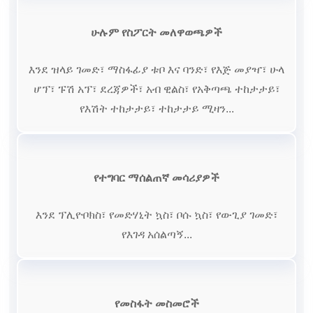
ሁሉም የስፖርት መለዋወጫዎች
እንደ ዝላይ ገመድ፣ ማስፋፊያ ቱቦ እና ባንድ፣ የእጅ መያዣ፣ ሁላ
ሆፕ፣ ፑሽ አፕ፣ ደረጃዎች፣ አብ ዊልስ፣ የአቅጣጫ ተከታታይ፣
የእሽት ተከታታይ፣ ተከታታይ ሚዛን...
የተግባር ማሰልጠኛ መሳሪያዎች
እንደ ፕሊዮቦክስ፣ የመድሃኒት ኳስ፣ ቦሱ ኳስ፣ የውጊያ ገመድ፣
የእገዳ አሰልጣኝ...
የመስፋት መስመሮች