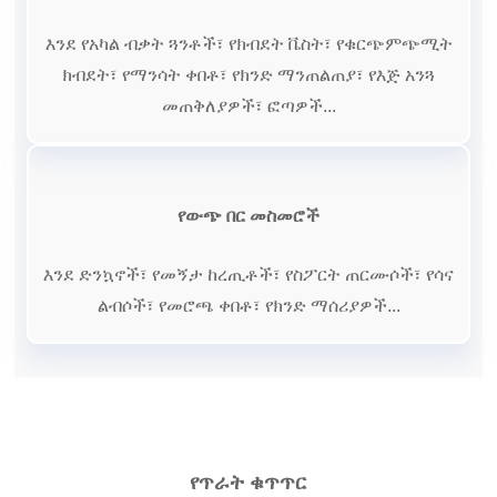
እንደ የአካል ብቃት ጓንቶች፣ የክብደት ቬስት፣ የቁርጭምጭሚት
ክብደት፣ የማንሳት ቀበቶ፣ የክንድ ማንጠልጠያ፣ የእጅ አንጓ
መጠቅለያዎች፣ ፎጣዎች...
የውጭ በር መስመሮች
እንደ ድንኳኖች፣ የመኝታ ከረጢቶች፣ የስፖርት ጠርሙሶች፣ የሳና
ልብሶች፣ የመሮጫ ቀበቶ፣ የክንድ ማሰሪያዎች...
የጥራት ቁጥጥር