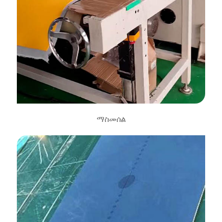
ማስመሰል