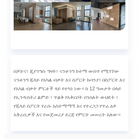
በቻይና፣ ጂያንግሱ ግዛት፣ ናንቶንግ ከተማ ውስጥ የሚገኘው
ናንቶንግ ጁላይ የአካል ብቃት እና ስፖርት ኩባንያ፣ በስፖርት እና
የአካል ብቃት ምርቶች ላይ የተካነ ነው። ከ 12 ዓመታት በላይ
የኢንዱስትሪ ልምድ ፣ ጥልቅ የአቅርቦት ሰንሰለት ውህደት ፣
የጁላይ ስፖርት የራሱ አስተማማኝ እና የተረጋጋ የጥሬ ዕቃ
አቅራቢዎች እና የመጀመሪያ ደረጃ የምርት መሠረት አለው።