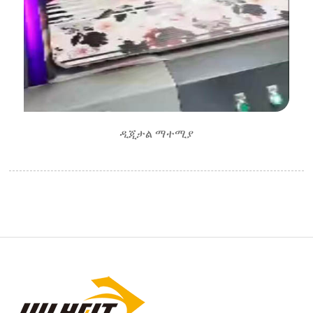
ዲጂታል ማተሚያ