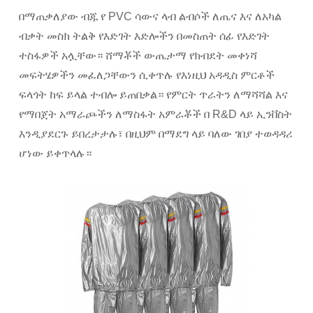
በማጠቃለያው ብጁ የ PVC ሳውና ላብ ልብሶች ለጤና እና ለአካል
ብቃት መስክ ትልቅ የእድገት እድሎችን በመስጠት ሰፊ የእድገት
ተስፋዎች አሏቸው። ሸማቾች ውጤታማ የክብደት መቀነሻ
መፍትሄዎችን መፈለጋቸውን ሲቀጥሉ የእነዚህ አዳዲስ ምርቶች
ፍላጎት ከፍ ይላል ተብሎ ይጠበቃል። የምርት ጥራትን ለማሻሻል እና
የማበጀት አማራጮችን ለማስፋት አምራቾች በ R&D ላይ ኢንቨስት
እንዲያደርጉ ይበረታታሉ፣ በዚህም በማደግ ላይ ባለው ገበያ ተወዳዳሪ
ሆነው ይቀጥላሉ።