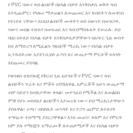
የ PVC ሳውና ላብ ልብሶች በአካል ብቃት እንቅስቃሴ ወቅት ላብ
እንዲጨምር፣ የካሎሪ ማቃጠልን ለመጨመር እና ክብደትን ለመቀነስ
የተነደፉ ናቸው። እነዚህ ልብሶች ሙቀትን ወደ ሰውነት በመዝጋት,
ሳውና መሰል ተጽእኖ በመፍጠር እና ላብ በማስፋፋት ይሠራሉ. ይህ
ባህሪ በተለይ የአካል ብቃት እንቅስቃሴዎቻቸውን በአጭር ጊዜ ውስጥ
ከፍ ለማድረግ ለሚፈልጉ ግለሰቦች ማራኪ ነው። የአካል ብቃት
ኢንዱስትሪው እያደገ ሲሄድ ፈጣን እና ውጤታማ ምርቶች ፍላጎት
እየጨመረ ይሄዳል.
የቁሳቁስ ቴክኖሎጂ የቅርብ ጊዜ እድገቶች የ PVC ሳውና ላብ
ልብሶችን ጥራት እና ምቾት አሻሽለዋል. አምራቾች አሁን ውጤታማ
ብቻ ሳይሆን ክብደታቸው ቀላል፣ መተንፈስ የሚችል እና ለመልበስ
ምቹ የሆኑ መከላከያ ልብሶችን እያመረቱ ነው። ይህ ማራኪነታቸውን
ያሰፋዋል፣ ሩጫ፣ ብስክሌት መንዳት እና ዮጋን ጨምሮ ለተለያዩ
ተግባራት ተስማሚ ያደርጋቸዋል። እንደ መጠን፣ ቀለም እና የምርት
ስም ያሉ የማበጀት አማራጮች ለተጠቃሚዎች እና የአካል ብቃት