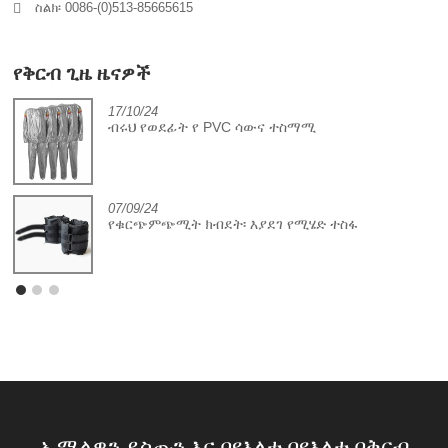
ስልክ፡ 0086-(0)513-85665615
የቅርብ ጊዜ ዜናዎች
17/10/24
ብሩህ የወደፊት የ PVC ሳውና ተስማሚ
07/09/24
የቁርጭምጭሚት ክብደት፡ እያደገ የሚሄድ ተስፋ
ኢሜልዎን ይስጡን እና በየእለቱ በየእለቱ በቅርብ