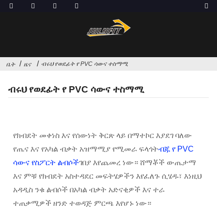
ብሩህ የወደፊት የ PVC ሳውና ተስማሚ
ቤት
ዜና
ብሩህ የወደፊት የ PVC ሳውና ተስማሚ
የክብደት መቀነስ እና የሰውነት ቅርጽ ላይ በማተኮር እያደገ ባለው
የጤና እና የአካል ብቃት አዝማሚያ የሚመራ ፍላጎት
ብጁ የ PVC
ሳውና የስፖርት ልብሶች
ገበያ እየጨመረ ነው። ሸማቾች ውጤታማ
እና ምቹ የክብደት አስተዳደር መፍትሄዎችን እየፈለጉ ሲሄዱ፣ እነዚህ
አዳዲስ ንቁ ልብሶች በአካል ብቃት አድናቂዎች እና ተራ
ተጠቃሚዎች ዘንድ ተወዳጅ ምርጫ እየሆኑ ነው።