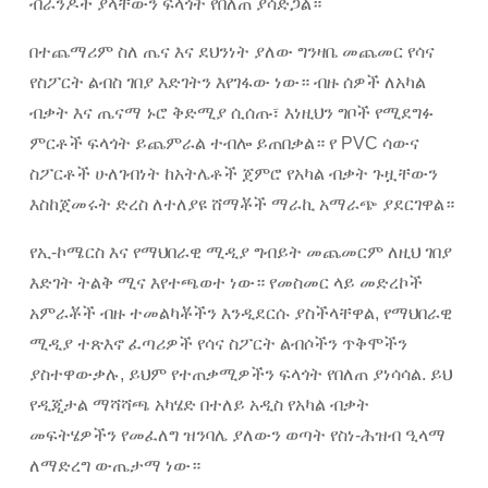
ብራንዶች ያላቸውን ፍላጎት የበለጠ ያሳድጋል።
በተጨማሪም ስለ ጤና እና ደህንነት ያለው ግንዛቤ መጨመር የሳና
የስፖርት ልብስ ገበያ እድገትን እየገፋው ነው። ብዙ ሰዎች ለአካል
ብቃት እና ጤናማ ኑሮ ቅድሚያ ሲሰጡ፣ እነዚህን ግቦች የሚደግፉ
ምርቶች ፍላጎት ይጨምራል ተብሎ ይጠበቃል። የ PVC ሳውና
ስፖርቶች ሁለገብነት ከአትሌቶች ጀምሮ የአካል ብቃት ጉዟቸውን
እስከጀመሩት ድረስ ለተለያዩ ሸማቾች ማራኪ አማራጭ ያደርገዋል።
የኢ-ኮሜርስ እና የማህበራዊ ሚዲያ ግብይት መጨመርም ለዚህ ገበያ
እድገት ትልቅ ሚና እየተጫወተ ነው። የመስመር ላይ መድረኮች
አምራቾች ብዙ ተመልካቾችን እንዲደርሱ ያስችላቸዋል, የማህበራዊ
ሚዲያ ተጽእኖ ፈጣሪዎች የሳና ስፖርት ልብሶችን ጥቅሞችን
ያስተዋውቃሉ, ይህም የተጠቃሚዎችን ፍላጎት የበለጠ ያነሳሳል. ይህ
የዲጂታል ማሻሻጫ አካሄድ በተለይ አዲስ የአካል ብቃት
መፍትሄዎችን የመፈለግ ዝንባሌ ያለውን ወጣት የስነ-ሕዝብ ዒላማ
ለማድረግ ውጤታማ ነው።