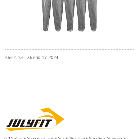
የልጥፍ ጊዜ፡- ኦክቶበር-17-2024
ከ 12 ዓመታት በላይ የኢንዱስትሪ ልምድ ፣ ጥልቅ የአቅርቦት ሰንሰለት