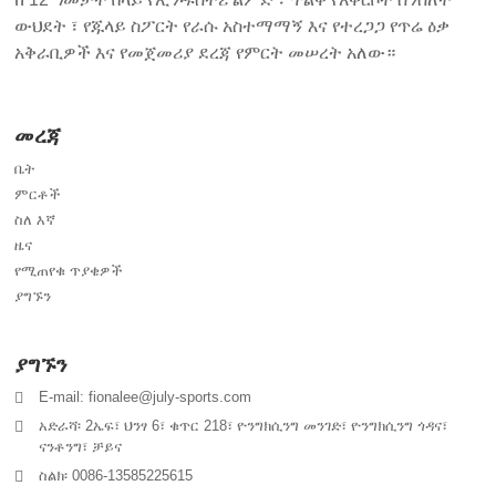
ውህደት ፣ የጁላይ ስፖርት የራሱ አስተማማኝ እና የተረጋጋ የጥሬ ዕቃ
አቅራቢዎች እና የመጀመሪያ ደረጃ የምርት መሠረት አለው።
መረጃ
ቤት
ምርቶች
ስለ እኛ
ዜና
የሚጠየቁ ጥያቄዎች
ያግኙን
ያግኙን
E-mail: fionalee@july-sports.com
አድራሻ፡ 2ኤፍ፣ ህንፃ 6፣ ቁጥር 218፣ ዮንግክሲንግ መንገድ፣ ዮንግክሲንግ ጎዳና፣
ናንቶንግ፣ ቻይና
ስልክ፡ 0086-13585225615