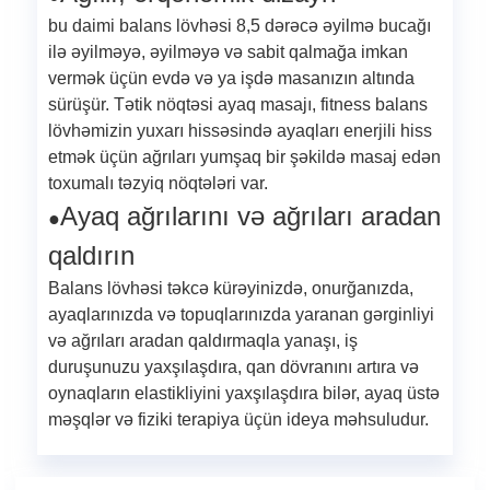
bu daimi balans lövhəsi 8,5 dərəcə əyilmə bucağı
ilə əyilməyə, əyilməyə və sabit qalmağa imkan
vermək üçün evdə və ya işdə masanızın altında
sürüşür. Tətik nöqtəsi ayaq masajı, fitness balans
lövhəmizin yuxarı hissəsində ayaqları enerjili hiss
etmək üçün ağrıları yumşaq bir şəkildə masaj edən
toxumalı təzyiq nöqtələri var.
Ayaq ağrılarını və ağrıları aradan
●
qaldırın
Balans lövhəsi təkcə kürəyinizdə, onurğanızda,
ayaqlarınızda və topuqlarınızda yaranan gərginliyi
və ağrıları aradan qaldırmaqla yanaşı, iş
duruşunuzu yaxşılaşdıra, qan dövranını artıra və
oynaqların elastikliyini yaxşılaşdıra bilər, ayaq üstə
məşqlər və fiziki terapiya üçün ideya məhsuludur.