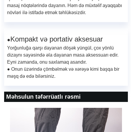
masaj nöqtələrində dayanın. Həm də müxtəlif ayaqqabı
növləri ilə istifadə etmək təhlükəsizdir.
Kompakt və portativ aksesuar
●
Yorğunluğa qarşı dayanan döşək yüngül, çox yönlü
dizaynı sayəsində əla dayanan masa aksessuarı edir.
Eyni zamanda, onu saxlamaq asandır.
● Onun üzərində çömbəlmək və xərəyə kimi başqa bir
məşq də edə bilərsiniz.
Məhsulun təfərrüatlı rəsmi