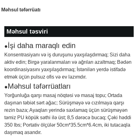
Məhsul təfərrüatı
Məhsul təsviri
İşi daha maraqlı edin
●
Konsentrasiyanı və iş duruşunu yaxşılaşdırmaq; Sizi daha
aktiv edin; Birgə yaralanmaları və ağrıları azaltmaq; Bədən
koordinasiyasını yaxşılaşdırmaq; İstənilən yerdə istifadə
etmək üçün pulsuz ofis və ev lazımdır.
Məhsul təfərrüatları
●
Yorğunluğa qarşı masaj nöqtəsi və masaj topu; Ortada
daşınan təbiət sərt ağac; Sürüşməyə və cızılmaya qarşı
rezin baza; Ayaqları yerində saxlamaq üçün sürüşməyən
təmiz PU köpük səthi ilə üst; 8,5 dərəcə bucaq; Çəki həddi
350 lbs; Portativ ölçülər 50cm*35.5cm*6.4cm, iki tutacaqla
daşımaq asandır.