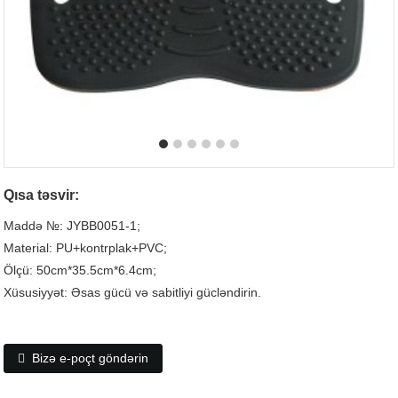
Qısa təsvir:
Maddə №: JYBB0051-1;
Material: PU+kontrplak+PVC;
Ölçü: 50cm*35.5cm*6.4cm;
Xüsusiyyət: Əsas gücü və sabitliyi gücləndirin.
Bizə e-poçt göndərin