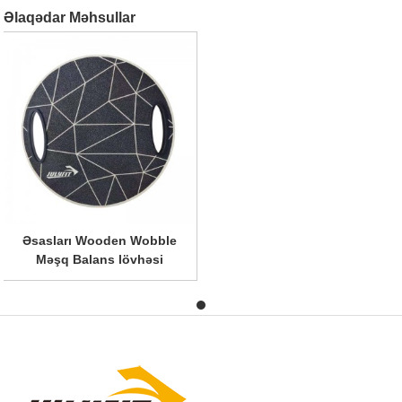
Əlaqədar Məhsullar
Əsasları Wooden Wobble
Məşq Balans lövhəsi