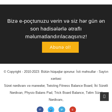
Bizə e-poçtunuzu verin və siz hər gün ən
son hadisələrlə ətraflı
məlumatlandırılacaqsınız!
Abunə ol!
© Copyright - 2010-2023: Bütün hüquqlar qorunur.
İsti məhsullar
-
Saytın
xəritəsi
Sürət nərdivanı və maneələr
,
Twisting Fitness Balance Board
,
İki Sürətli
Nərdivan
,
Physio Balans Pad
,
Trick Board Balance
,
Təlim Sürət
Nərdivanı
,