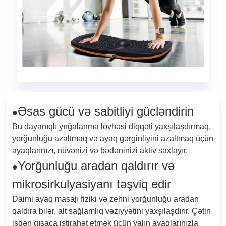
Əsas gücü və sabitliyi gücləndirin
●
Bu dayanıqlı yırğalanma lövhəsi diqqəti yaxşılaşdırmaq,
yorğunluğu azaltmaq və ayaq gərginliyini azaltmaq üçün
ayaqlarınızı, nüvənizi və bədəninizi aktiv saxlayır.
Yorğunluğu aradan qaldırır və
●
mikrosirkulyasiyanı təşviq edir
Daimi ayaq masajı fiziki və zehni yorğunluğu aradan
qaldıra bilər, alt sağlamlıq vəziyyətini yaxşılaşdırır. Çətin
işdən qısaca istirahət etmək üçün yalın ayaqlarınızla