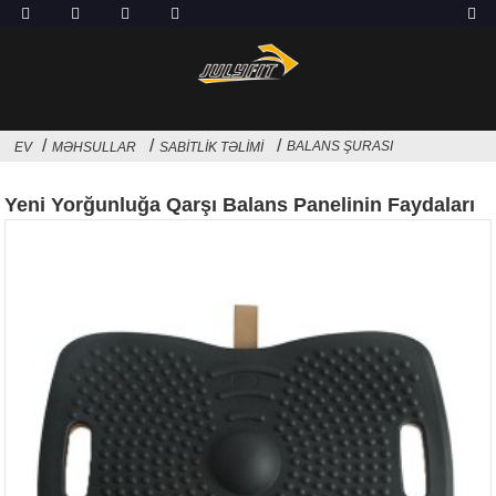
BALANS ŞURASI
EV
MƏHSULLAR
SABITLIK TƏLIMI
Yeni Yorğunluğa Qarşı Balans Panelinin Faydaları