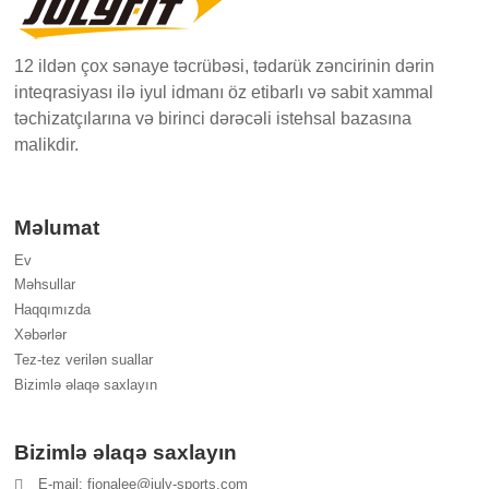
12 ildən çox sənaye təcrübəsi, tədarük zəncirinin dərin
inteqrasiyası ilə iyul idmanı öz etibarlı və sabit xammal
təchizatçılarına və birinci dərəcəli istehsal bazasına
malikdir.
Məlumat
Ev
Məhsullar
Haqqımızda
Xəbərlər
Tez-tez verilən suallar
Bizimlə əlaqə saxlayın
Bizimlə əlaqə saxlayın
E-mail: fionalee@july-sports.com