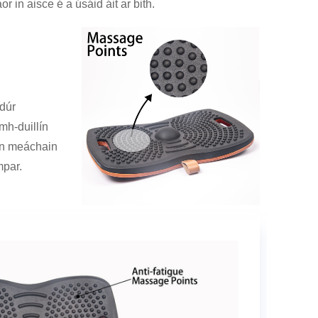
in aisce é a úsáid áit ar bith.
ádúr
amh-duillín
inn meáchain
mpar.