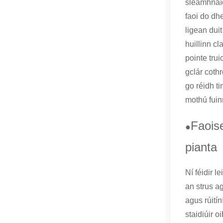
sleamhnaí
faoi do dh
ligean duit
huillinn c
pointe trui
gclár coth
go réidh t
mothú fui
Faois
●
pianta
Ní féidir 
an strus a
agus rúitín
staidiúir 