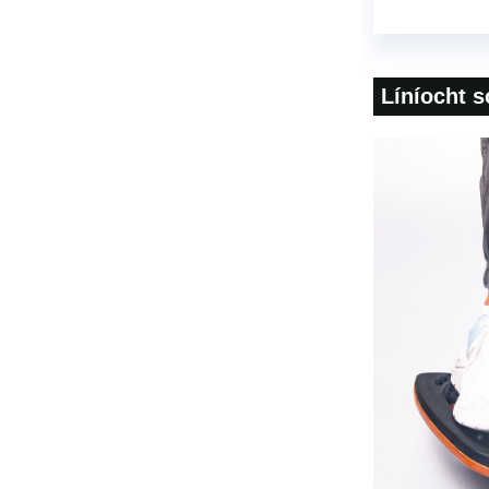
Líníocht s