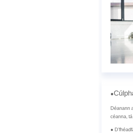
Cúlphá
●
Déanann an
céanna, tá 
● D'fhéadf