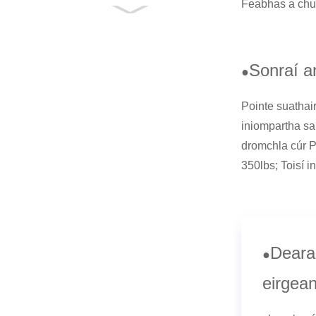
Feabhas a chur
Tuirse
Deic Cleachtadh
Ilfheidhme Uillinn
Inchoigeartaithe A...
Sonraí a
●
Céimchlár Aclaíochta
Stepper Aerobic
Ilfheidhme Pl...
Pointe suathair
iniompartha sa 
Massager sorcóir
cúr ard-dlúis le
dromchla cúr P
haghaidh táirgí
350lbs; Toisí 
fíocháin dhomhain...
Dearad
●
eirgea