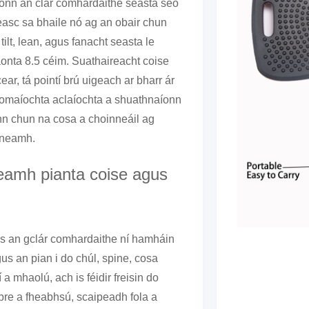
onn an clár comhardaithe seasta seo
easc sa bhaile nó ag an obair chun
 tilt, lean, agus fanacht seasta le
laonta 8.5 céim. Suathaireacht coise
cear, tá pointí brú uigeach ar bharr ár
romaíochta aclaíochta a shuathnaíonn
inn chun na cosa a choinneáil ag
nneamh.
eamh pianta coise agus
leis an gclár comhardaithe ní hamháin
gus an pian i do chúl, spine, cosa
í a mhaolú, ach is féidir freisin do
oibre a fheabhsú, scaipeadh fola a