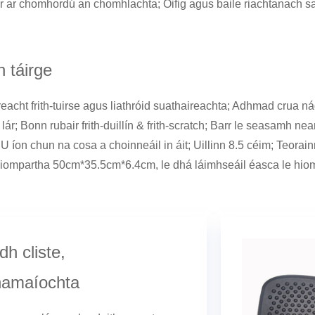
 ar chomhordú an chomhlachta; Oifig agus baile riachtanach saor 
n táirge
eacht frith-tuirse agus liathróid suathaireachta; Adhmad crua n
lár; Bonn rubair frith-duillín & frith-scratch; Barr le seasamh ne
U íon chun na cosa a choinneáil in áit; Uillinn 8.5 céim; Teora
iniompartha 50cm*35.5cm*6.4cm, le dhá láimhseáil éasca le hio
h cliste,
namaíochta