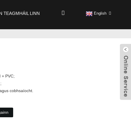
N TEAGMHÁIL LINN
English
d + PVC;
;
 agus cobhsaíocht.
gainn