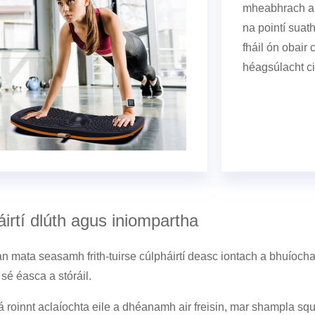
mheabhrach a b
na pointí suat
fháil ón obair 
héagsúlacht c
irtí dlúth agus iniompartha
 mata seasamh frith-tuirse cúlpháirtí deasc iontach a bhuíoc
sé éasca a stóráil.
á roinnt aclaíochta eile a dhéanamh air freisin, mar shampla squa