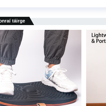
onraí táirge