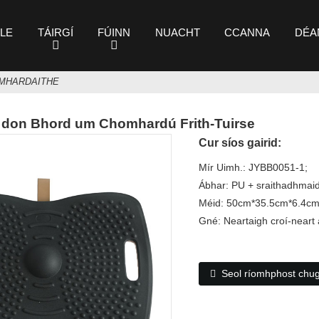
ILE
TÁIRGÍ
FÚINN
NUACHT
CCANNA
DÉA
MHARDAITHE
 don Bhord um Chomhardú Frith-Tuirse
Cur síos gairid:
Mír Uimh.: JYBB0051-1;
Ábhar: PU + sraithadhmai
Méid: 50cm*35.5cm*6.4cm
Gné: Neartaigh croí-neart
Seol ríomhphost chu