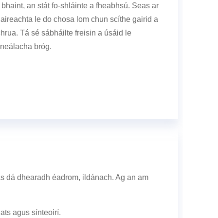
haint, an stát fo-shláinte a fheabhsú. Seas ar
haireachta le do chosa lom chun scíthe gairid a
chrua. Tá sé sábháilte freisin a úsáid le
ineálacha bróg.
has dá dhearadh éadrom, ildánach. Ag an am
ts agus sínteoirí.