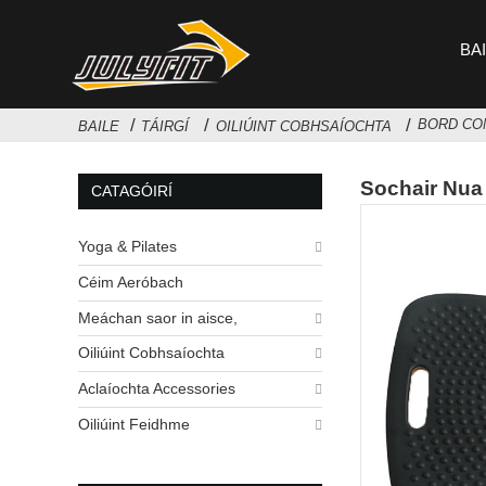
BA
BORD CO
BAILE
TÁIRGÍ
OILIÚINT COBHSAÍOCHTA
Sochair Nua
CATAGÓIRÍ
Yoga & Pilates
Céim Aeróbach
Meáchan saor in aisce,
Oiliúint Cobhsaíochta
Aclaíochta Accessories
Oiliúint Feidhme