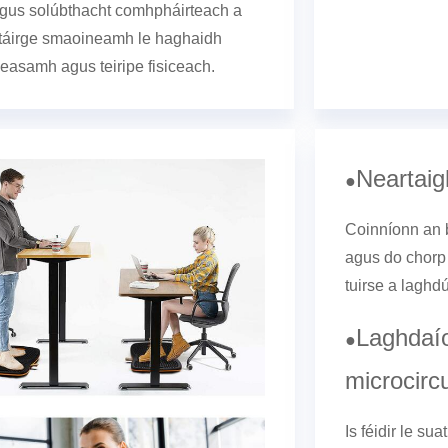
gus solúbthacht comhpháirteach a
 táirge smaoineamh le haghaidh
seasamh agus teiripe fisiceach.
Neartaig
●
Coinníonn an 
agus do chorp
tuirse a laghd
Laghdaío
●
microcirc
Is féidir le su