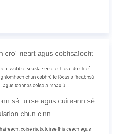
h croí-neart agus cobhsaíocht
bord wobble seasta seo do chosa, do chroí
 gníomhach chun cabhrú le fócas a fheabhsú,
ú, agus teannas coise a mhaolú.
nn sé tuirse agus cuireann sé
ulation chun cinn
athaireacht coise rialta tuirse fhisiceach agus