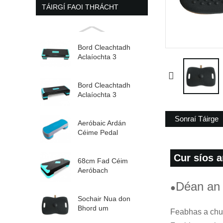
TÁIRGÍ FAOI THRÁCHT
Bord Cleachtadh
Aclaíochta 3
Leibhéal Aeróbach
Inchoigeartaithe St...
Bord Cleachtadh
Aclaíochta 3
Leibhéal Aeróbach
Inchoigeartaithe St...
Sonraí Táirge
Aeróbaic Ardán
Céime Pedal
Rithimeach Feistiú
Inchoigeartaithe...
Cur síos a
68cm Fad Céim
Aeróbach
Inchoigeartaithe 2
Déan an 
●
Leibhéal
Sochair Nua don
Bhord um
Feabhas a chur
Chomhardú Frith-