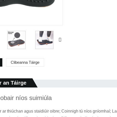
Clibeanna Táirge
r an Táirge
obair níos suimiúla
 ar thiúchan agus staidiúir oibre; Coinnigh tú níos gníomhaí; 