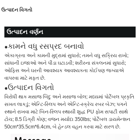
ઉત્પાદન વિગતો
ઉત્પાદન વર્ણન
કામને વધુ રસપ્રદ બનાવો
●
એકાગ્રતા અને કામની મુદ્રામાં સુધારો; તમને વધુ સક્રિય રાખો;
સાંધાની ઇજાઓ અને પીડા ઘટાડવી; શરીરના સંકલનમાં સુધારો;
ઓફિસ અને ઘરની આવશ્યક આવશ્યકતા કોઈપણ જગ્યાએ
વાપરવા માટે મફત છે.
ઉત્પાદન વિગતો
●
વિરોધી થાક મસાજ બિંદુ અને મસાજ બોલ; મધ્યમાં પોર્ટેબલ પ્રકૃતિ
સખત લાકડું; એન્ટિ-સ્લિપ અને એન્ટિ-સ્ક્રેચ રબર બેઝ; પગને
સ્થાને રાખવા માટે બિન-સ્લિપ સ્થાયી શુદ્ધ PU ફોમ સપાટી સાથે
ટોચ; 8.5 ડિગ્રી કોણ; વજન મર્યાદા 350lbs; પોર્ટેબલ ડાયમેન્શન
50cm*35.5cm*6.4cm, બે હેન્ડલ વહન કરવા માટે સરળ છે.