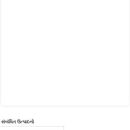
સંબંધિત ઉત્પાદનો