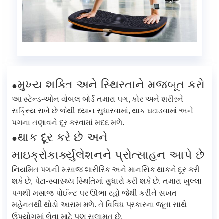
મુખ્ય શક્તિ અને સ્થિરતાને મજબૂત કરો
●
આ સ્ટેન્ડ-ઓન ​​વોબલ બોર્ડ તમારા પગ, કોર અને શરીરને
સક્રિય રાખે છે જેથી ધ્યાન સુધારવામાં, થાક ઘટાડવામાં અને
પગના તણાવને દૂર કરવામાં મદદ મળે.
થાક દૂર કરે છે અને
●
માઇક્રોકાર્ક્યુલેશનને પ્રોત્સાહન આપે છે
નિયમિત પગની મસાજ શારીરિક અને માનસિક થાકને દૂર કરી
શકે છે, પેટા-સ્વાસ્થ્ય સ્થિતિમાં સુધારો કરી શકે છે. તમારા ખુલ્લા
પગથી મસાજ પોઈન્ટ પર ઊભા રહો જેથી કરીને સખત
મહેનતથી થોડો આરામ મળે. તે વિવિધ પ્રકારના જૂતા સાથે
ઉપયોગમાં લેવા માટે પણ સલામત છે.