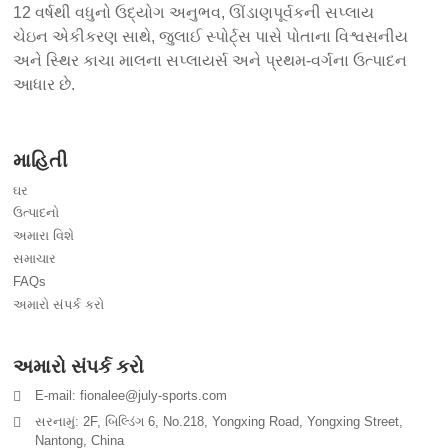
12 વર્ષથી વધુનો ઉદ્યોગ અનુભવ, ઊંડાણપૂર્વકની સપ્લાય
ચેઇન એકીકરણ સાથે, જુલાઈ સ્પોર્ટ્સ પાસે પોતાના વિશ્વસનીય
અને સ્થિર કાચા માલના સપ્લાયર્સ અને પ્રથમ-વર્ગના ઉત્પાદન
આધાર છે.
માહિતી
ઘર
ઉત્પાદનો
અમારા વિશે
સમાચાર
FAQs
અમારો સંપર્ક કરો
અમારો સંપર્ક કરો
E-mail: fionalee@july-sports.com
સરનામું: 2F, બિલ્ડિંગ 6, No.218, Yongxing Road, Yongxing Street,
Nantong, China