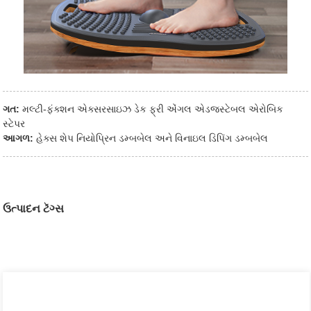
ગત:
મલ્ટી-ફંક્શન એક્સરસાઇઝ ડેક ફ્રી એંગલ એડજસ્ટેબલ એરોબિક
સ્ટેપર
આગળ:
હેક્સ શેપ નિયોપ્રિન ડમ્બબેલ ​​અને વિનાઇલ ડિપિંગ ડમ્બબેલ
ઉત્પાદન ટૅગ્સ