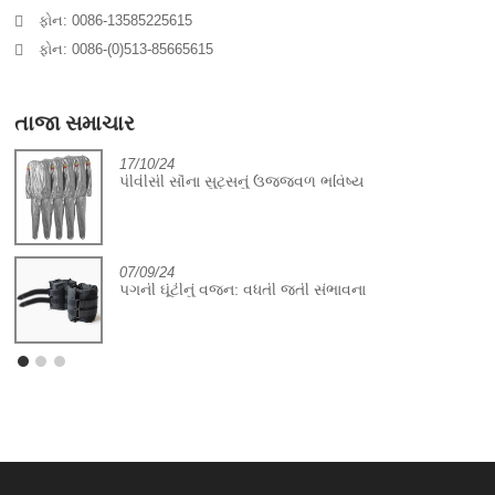
ફોન: 0086-13585225615
ફોન: 0086-(0)513-85665615
તાજા સમાચાર
17/10/24
પીવીસી સૌના સુટ્સનું ઉજ્જવળ ભવિષ્ય
07/09/24
પગની ઘૂંટીનું વજન: વધતી જતી સંભાવના