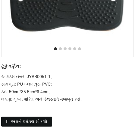
ટૂંકું વર્ણન:
આઇટમ નંબર: JYBB0051-1;
સામગ્રી: PU+પ્લાયવુડ+PVC;
કદ: 50cm*35.5cm*6.4cm;
લક્ષણ: મુખ્ય શક્તિ અને સ્થિરતાને મજબૂત કરો.
અમને ઇમેઇલ મોકલો