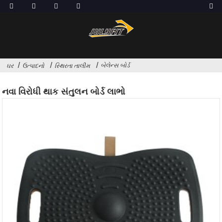
બેલેન્સ બોર્ડ
ઘર
ઉત્પાદનો
સ્થિરતા તાલીમ
નવા વિરોધી થાક સંતુલન બોર્ડ લાભો