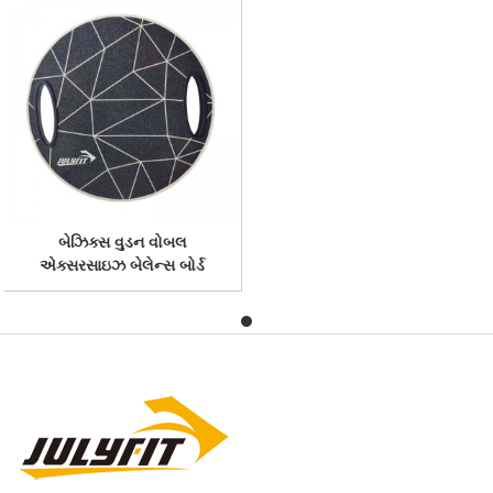
બેઝિક્સ વુડન વોબલ
એક્સરસાઇઝ બેલેન્સ બોર્ડ