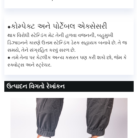
કોમ્પેક્ટ અને પોર્ટેબલ એક્સેસરી
●
થાક વિરોધી સ્ટેન્ડિંગ મેટ તેની હળવા વજનની, બહુમુખી
ડિઝાઇનને કારણે ઉત્તમ સ્ટેન્ડિંગ ડેસ્ક સહાયક બનાવે છે. તે જ
સમયે, તેને સંગ્રહિત કરવું સરળ છે.
● તમે તેના પર કેટલીક અન્ય કસરત પણ કરી શકો છો, જેમ કે
સ્ક્વોટ્સ અને સ્ટ્રેચર.
ઉત્પાદન વિગતો રેખાંકન