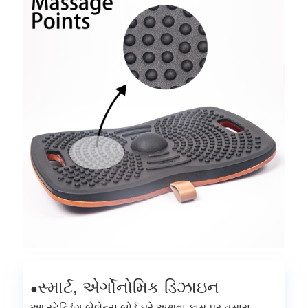
સ્માર્ટ, એર્ગોનોમિક ડિઝાઇન
●
આ સ્ટેન્ડિંગ બેલેન્સ બોર્ડ ઘરે અથવા કામ પર તમારા