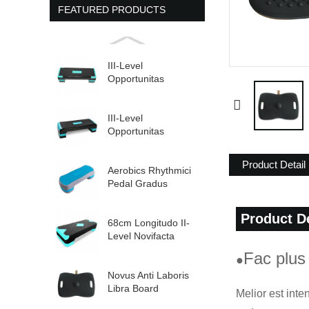
FEATURED PRODUCTS
III-Level
Opportunitas
Exercise Board
Novifacta Aerobic
Sancti ...
III-Level
Opportunitas
Exercise Board
Novifacta Aerobic
Product Detail
Sancti ...
Aerobics Rhythmici
Pedal Gradus
Platform Novifacta
Opportunus ...
Product D
68cm Longitudo II-
Level Novifacta
Aerobic Gradus
Fac plus
●
Novus Anti Laboris
Libra Board
Melior est inte
Beneficia