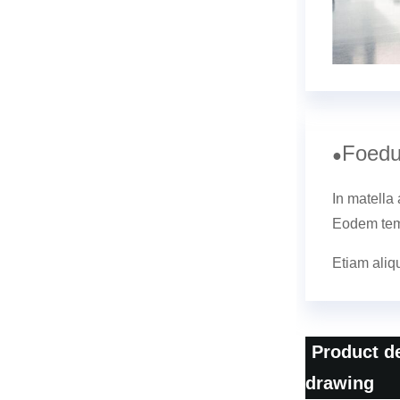
Foedu
●
In matella
Eodem temp
Etiam aliqu
Product de
drawing