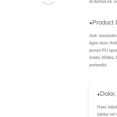
et domus es- se
Multi-munus
Exercitium Deck
Free Anglus
Product 
Novifacta A...
●
Multi-munus Aerobic
Stepper
Anti- lassitud
Opportunitas Gradus
Board Pl...
ligno duro; An
High Density Spuma
purum PU spum
Roller Massager pro
Deep Tissue Ma...
limitis 350lbs
portandis.
Dolor
●
Haec tabul
labitur vel