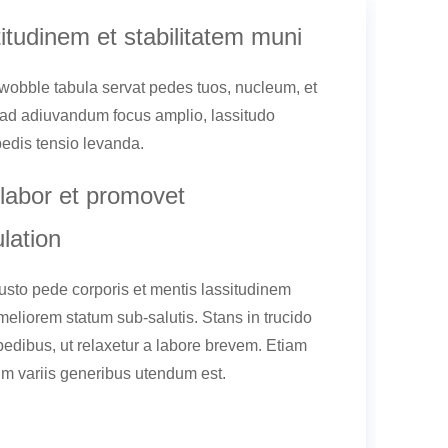
titudinem et stabilitatem muni
 wobble tabula servat pedes tuos, nucleum, et
 ad adiuvandum focus amplio, lassitudo
edis tensio levanda.
labor et promovet
lation
sto pede corporis et mentis lassitudinem
 meliorem statum sub-salutis. Stans in trucido
pedibus, ut relaxetur a labore brevem. Etiam
m variis generibus utendum est.