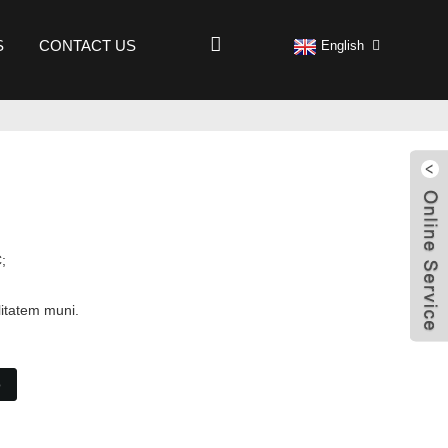
S
CONTACT US
English
;
;
litatem muni.
o