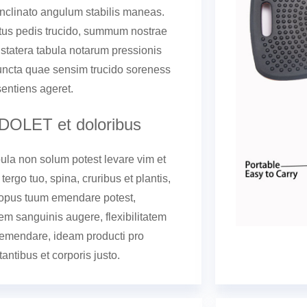
inclinato angulum stabilis maneas.
tus pedis trucido, summum nostrae
s statera tabula notarum pressionis
uncta quae sensim trucido soreness
entiens ageret.
DOLET et doloribus
bula non solum potest levare vim et
tergo tuo, spina, cruribus et plantis,
 opus tuum emendare potest,
nem sanguinis augere, flexibilitatem
emendare, ideam producti pro
stantibus et corporis justo.