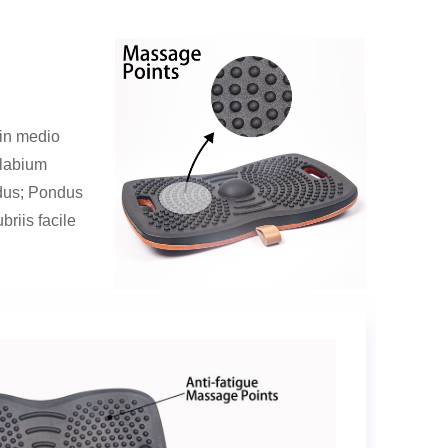
 in medio
 labium
dus; Pondus
riis facile