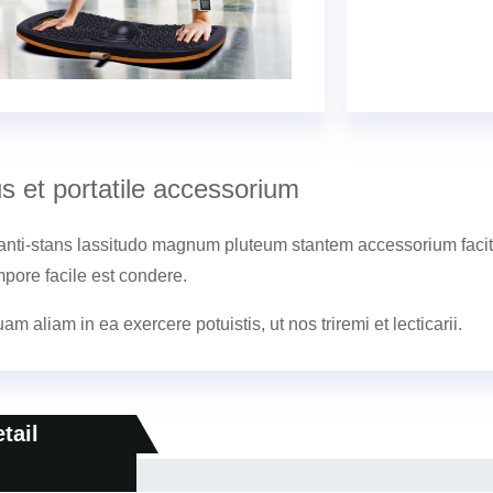
s et portatile accessorium
 anti-stans lassitudo magnum pluteum stantem accessorium facit 
ore facile est condere.
am aliam in ea exercere potuistis, ut nos triremi et lecticarii.
tail