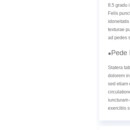
8.5 gradu 
Felis punc
idoneitati
texturae p
ad pedes s
Pede 
●
Statera ta
dolorem in 
sed etiam
circulatio
iuncturam 
exercitiis 