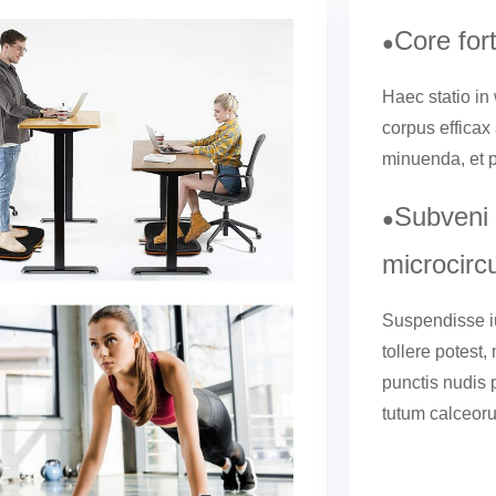
Core for
●
Haec statio in
corpus efficax
minuenda, et p
Subveni 
●
microcircu
Suspendisse iu
tollere potest,
punctis nudis 
tutum calceoru