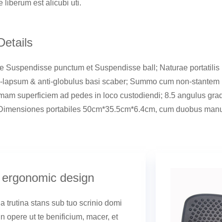
 liberum est alicubi uti.
Details
ine Suspendisse punctum et Suspendisse ball; Naturae portatilis
ti-lapsum & anti-globulus basi scaber; Summo cum non-stantem
am superficiem ad pedes in loco custodiendi; 8.5 angulus gra
; Dimensiones portabiles 50cm*35.5cm*6.4cm, cum duobus manub
, ergonomic design
a trutina stans sub tuo scrinio domi
 in opere ut te benificium, macer, et