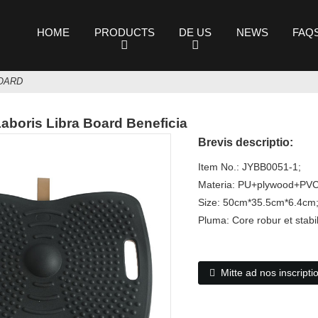
HOME
PRODUCTS
DE US
NEWS
FAQ
BOARD
aboris Libra Board Beneficia
Brevis descriptio:
Item No.: JYBB0051-1;
Materia: PU+plywood+PVC
Size: 50cm*35.5cm*6.4cm
Pluma: Core robur et stabi
Mitte ad nos inscripti