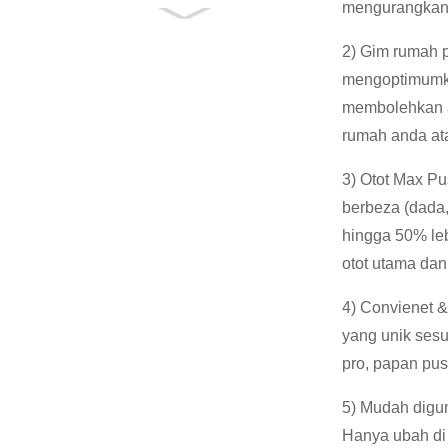
mengurangkan 
Dek Latihan Multi-
Fungsi Sudut
2) Gim rumah p
Percuma Laras ...
mengoptimumka
Pelbagai fungsi
membolehkan an
Stepper Stepper Step
rumah anda at
Board Pl ...
Pemadam Roller
3) Otot Max Pu
Foam Ketumpatan
berbeza (dada,
Tinggi untuk Tisu
Deep MA ...
hingga 50% le
otot utama dan
4) Convienet &
yang unik ses
pro, papan pus
5) Mudah digu
Hanya ubah di