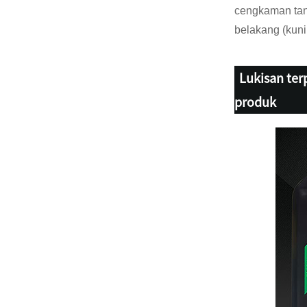
cengkaman tang
belakang (kun
Lukisan ter
produk