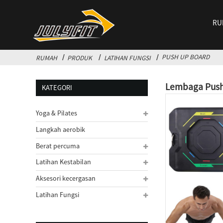
RU
PUSH UP BOARD
RUMAH
PRODUK
LATIHAN FUNGSI
Lembaga Push
KATEGORI
Yoga & Pilates
Langkah aerobik
Berat percuma
Latihan Kestabilan
Aksesori kecergasan
Latihan Fungsi