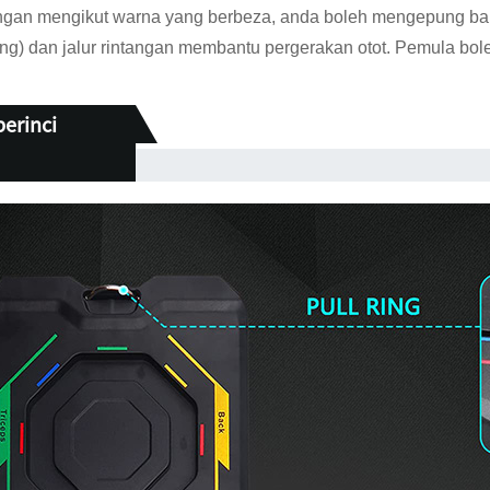
an mengikut warna yang berbeza, anda boleh mengepung bahu a
ing) dan jalur rintangan membantu pergerakan otot. Pemula b
perinci