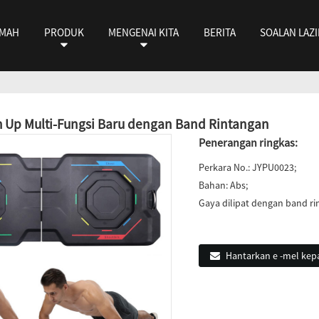
MAH
PRODUK
MENGENAI KITA
BERITA
SOALAN LAZ
 Up Multi-Fungsi Baru dengan Band Rintangan
Penerangan ringkas:
Perkara No.: JYPU0023;
Bahan: Abs;
Gaya dilipat dengan band ri
Hantarkan e -mel kep