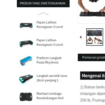
PRODUK YANG DIKETENGAHKAN
Papan Latihan
Kecergasan 3 Level
boleh laras ST ...
Papan Latihan
Kecergasan 3 Level
boleh laras ST ...
Perincian prod
Platform Langkah
Pedal Rhythmic
Aerobics Fit boleh
laras ...
Mengenai it
Langkah aerobik laras
28cm panjang 2
peringkat
1) Bahan berku
Manfaat Lembaga
rintangan dipe
Keseimbangan Anti
250 lb. Pusin
Keletihan Baru