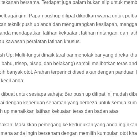
tekanan bersama. Terdapat juga palam bukan slip untuk mem
elbagai gim: Papan pushup dilipat dikodkan warna untuk pelb
n teknik push up anda dan mengurangkan kesilapan, menggab
da mendapatkan latihan kekuatan, latihan rintangan, dan latih
au kawasan peralatan latihan khusus.
sh Up: Multi-fungsi dinaik taraf bar menolak bar yang direka 
 bahu, trisep, bisep, dan belakang) sambil melibatkan teras and
bih banyak otot. Arahan terperinci disediakan dengan panduan
 kecil anda;
 dibuat untuk sesiapa sahaja: Bar push up dilipat ini mudah 
uai dengan keperluan senaman yang berbeza untuk semua kum
h up menaikkan latihan kekuatan teras dan badan atas;
nakan: Masukkan pemegang ke kedudukan yang anda inginka
 mana anda ingin bersenam dengan memilih kumpulan otot k