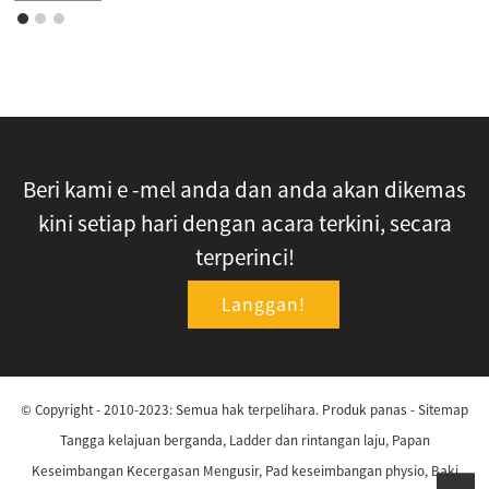
Beri kami e -mel anda dan anda akan dikemas
kini setiap hari dengan acara terkini, secara
terperinci!
Langgan!
© Copyright - 2010-2023: Semua hak terpelihara.
Produk panas
-
Sitemap
Tangga kelajuan berganda
,
Ladder dan rintangan laju
,
Papan
Keseimbangan Kecergasan Mengusir
,
Pad keseimbangan physio
,
Baki