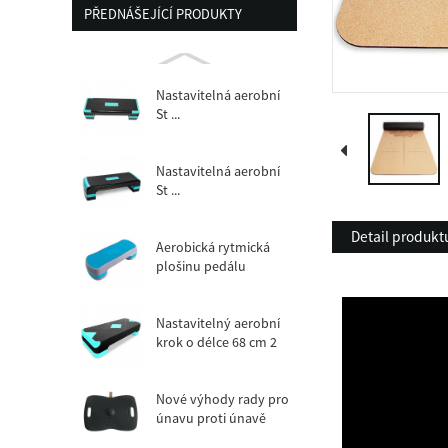
PŘEDNÁŠEJÍCÍ PRODUKTY
Nastavitelná aerobní
St ...
Nastavitelná aerobní
St ...
Detail produkt
Aerobická rytmická
plošinu pedálu
Platforma
nastavitelného
přizpůsobení ...
Nastavitelný aerobní
krok o délce 68 cm 2
na úrovni
Nové výhody rady pro
únavu proti únavě