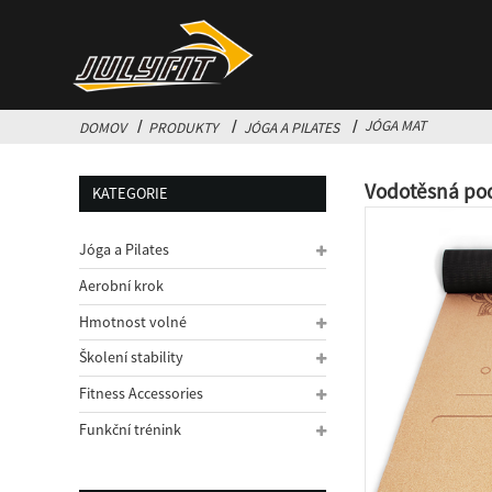
JÓGA MAT
DOMOV
PRODUKTY
JÓGA A PILATES
Vodotěsná pod
KATEGORIE
Jóga a Pilates
Aerobní krok
Hmotnost volné
Školení stability
Fitness Accessories
Funkční trénink