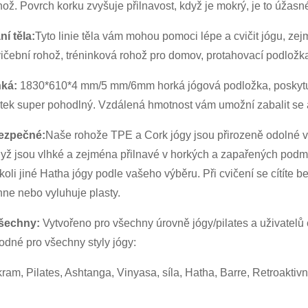
hož. Povrch korku zvyšuje přilnavost, když je mokrý, je to úžasn
í těla:
Tyto linie těla vám mohou pomoci lépe a cvičit jógu, zej
vičební rohož, tréninková rohož pro domov, protahovací podložk
hká:
1830*610*4 mm/5 mm/6mm horká jógová podložka, poskytuje 
itek super pohodlný. Vzdálená hmotnost vám umožní zabalit se 
ezpečné:
Naše rohože TPE a Cork jógy jsou přirozeně odolné vů
yž jsou vlhké a zejména přilnavé v horkých a zapařených podm
koli jiné Hatha jógy podle vašeho výběru. Při cvičení se cítíte 
ne nebo vyluhuje plasty.
šechny:
Vytvořeno pro všechny úrovně jógy/pilates a uživatelů 
hodné pro všechny styly jógy:
ram, Pilates, Ashtanga, Vinyasa, síla, Hatha, Barre, Retroaktiv