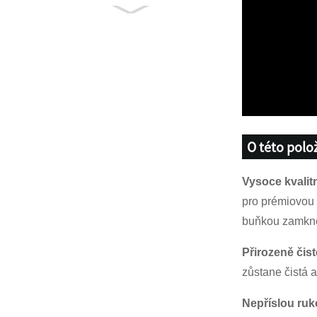
Multifunkční cvičební
paluba volný úhel
nastavitelný ...
Multifunkční aerobní
krokovou fitness Step
Board PL ...
Hlavní masáž pěny s
vysokou hustotou
O této polo
pro hluboké tkáně ...
Vysoce kvalit
pro prémiovou 
buňkou zamkne 
Přirozeně čist
zůstane čistá 
Nepříslou ruk