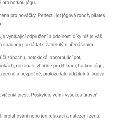
é pro horkou jógu.
ména pro nováčky. Perfect Hot jógová rohož, pilates
a.
vynikající odpružení a odolnost, díky níž je váš
a snadněji ji ukládat s zahrnutým přenášením.
či zápachu, netoxické, absorbující pot,
ínkách, dokonale vhodné pro Bikram, horkou jógu,
bezpečně a bezpečně, protože tato udržitelná jógová
cvičení/fitness. Poskytuje velmi vysokou úroveň
ní, protahování nebo jen relaxaci a nalezení zenu.