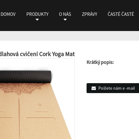
DOMOV
PRODUKTY
O NÁS
ZPRÁVY
ČASTÉ ČASTÉ
lahová cvičení Cork Yoga Mat
Krátký popis:
Pošlete nám e -mail