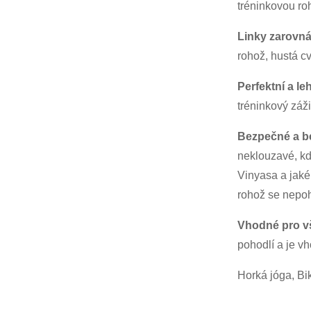
tréninkovou ro
Linky zarovnán
rohož, hustá c
Perfektní a le
tréninkový záž
Bezpečné a b
neklouzavé, kd
Vinyasa a jaké
rohož se nepoh
Vhodné pro v
pohodlí a je v
Horká jóga, Bik