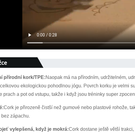
žce
ní přírodní kork/TPE:
Naopak má na přírodním, udržitelném, udr
celkovou ekologickou pohodlnou jógu. Povrch korku je velmi s
prach a pot od vstupu, takže i když jsou tréninky super zpocená
é:
Cork je přirozeně čistší než gumové nebo plastové rohože, ta
a bez zápachu.
ojeť vylepšená, když je mokrá:
Cork dostane ještě větší trakci,