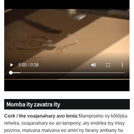
Momba ity zavatra ity
Cork / the voajanahary avo lenta:
Mampiseho ny kôlôjika
rehetra, voajanahary eo an-tampony, ary endrika tsy misy
poizina, maivana maivana eo amin'ny farany ambany ho