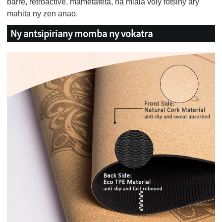
barre, retroactive, mametafeta, na miala voly fotsiny ary
mahita ny zen anao.
Ny antsipiriany momba ny vokatra