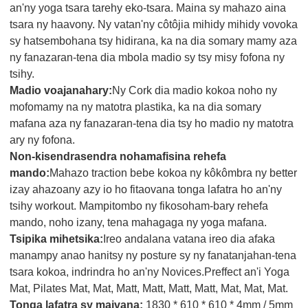
an'ny yoga tsara tarehy eko-tsara. Maina sy mahazo aina
tsara ny haavony. Ny vatan'ny côtôjia mihidy mihidy vovoka
sy hatsembohana tsy hidirana, ka na dia somary mamy aza
ny fanazaran-tena dia mbola madio sy tsy misy fofona ny
tsihy.
Madio voajanahary:
Ny Cork dia madio kokoa noho ny
mofomamy na ny matotra plastika, ka na dia somary
mafana aza ny fanazaran-tena dia tsy ho madio ny matotra
ary ny fofona.
Non-kisendrasendra nohamafisina rehefa
mando:
Mahazo traction bebe kokoa ny kôkômbra ny better
izay ahazoany azy io ho fitaovana tonga lafatra ho an'ny
tsihy workout. Mampitombo ny fikosoham-bary rehefa
mando, noho izany, tena mahagaga ny yoga mafana.
Tsipika mihetsika:
Ireo andalana vatana ireo dia afaka
manampy anao hanitsy ny posture sy ny fanatanjahan-tena
tsara kokoa, indrindra ho an'ny Novices.Preffect an'i Yoga
Mat, Pilates Mat, Mat, Matt, Matt, Matt, Matt, Mat, Mat, Mat.
Tonga lafatra sy maivana:
1830 * 610 * 610 * 4mm / 5mm