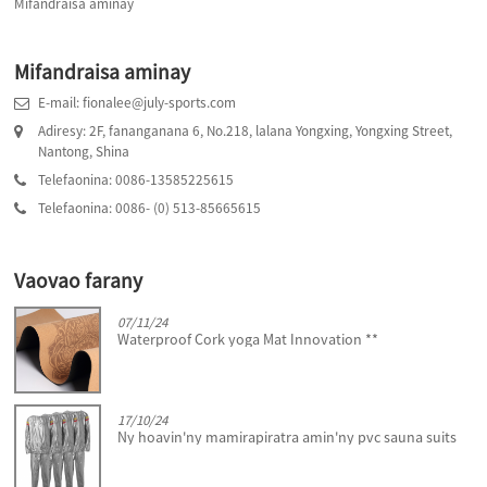
Mifandraisa aminay
Mifandraisa aminay
E-mail: fionalee@july-sports.com
Adiresy: 2F, fananganana 6, No.218, lalana Yongxing, Yongxing Street,
Nantong, Shina
Telefaonina: 0086-13585225615
Telefaonina: 0086- (0) 513-85665615
Vaovao farany
07/11/24
Waterproof Cork yoga Mat Innovation **
17/10/24
Ny hoavin'ny mamirapiratra amin'ny pvc sauna suits