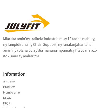
Miaraka amin'ny traikefa indostria misy 12 taona mahery,
ny fampidirana ny Chain Support, ny fanatanjahantena
amin'ny volana Jolay dia manana mpamatsy fitaovana azo
itokisana sy maharitra.
Infomation
an-trano
Products
Momba anay
NEWS
FAQS