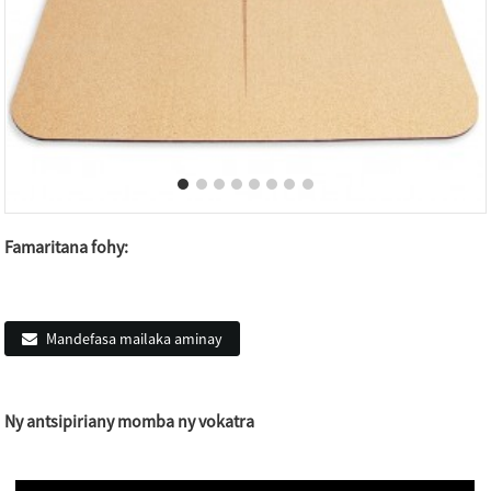
Famaritana fohy:
Mandefasa mailaka aminay
Ny antsipiriany momba ny vokatra