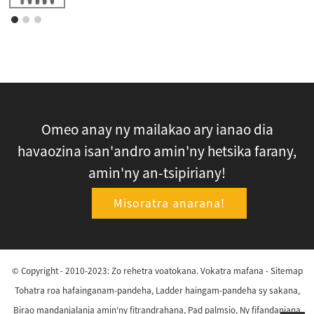
Omeo anay ny mailakao ary ianao dia
havaozina isan'andro amin'ny hetsika farany,
amin'ny an-tsipiriany!
Misoratra anarana!
© Copyright - 2010-2023: Zo rehetra voatokana.
Vokatra mafana
-
Sitemap
Tohatra roa hafainganam-pandeha
,
Ladder haingam-pandeha sy sakana
,
Birao mandanjalanja amin'ny fitrandrahana
,
Pad palmsio
,
Ny fifandanjana