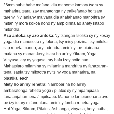
/ 6mm habe habe mafana, dia manome kamory tsara sy
maharitra tsara izay mahatonga ny traikefanao ho tsara
tarehy. Ny lanjany maivana dia ahafahanao manoritra sy
mitahiry mora kokoa noho ny ampidirina ao anaty kitapo
mitondra.
Azo antoka sy azo antoka:
Ny tsangan-tsolika sy ny kosay
yoga dia manosotra ny fofona, tsy misy poizina, tsy mifoka
slip rehefa mando, ary indrindra amin'ny toe-piainana
mafana sy manan-kery, tsara ho an'ny Yikram, Yoga,
Vinyasa, ary ny yogasa iray hafa izay nofidinao.
Mahatsiaro milamina sy milamina mandritra ny fanazaran-
tena, satria tsy mifototra ny tsihy yoga maharitra, na
plastika leach.
Mety ho an'ny rehetra:
Namboarina ho an'ny
ambaratonga rehetra yoga / pilates sy ny mpampiasa
fanatanjahan-tena / mpitsabo. Manome fampiononana avo
be izy io ary mifanentana amin'ny fomba rehetra yoga:
Hot Yoga, Bikram, Pilates, Ashtanga, vinyasa, hery, hatha,