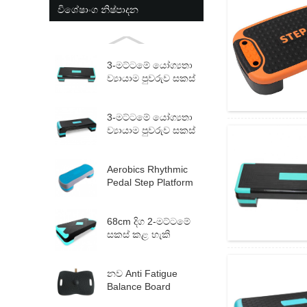
විශේෂාංග නිෂ්පාදන
3-මට්ටමේ යෝග්‍යතා
ව්‍යායාම පුවරුව සකස්
කළ හැකි Aerobic
St...
3-මට්ටමේ යෝග්‍යතා
ව්‍යායාම පුවරුව සකස්
කළ හැකි Aerobic
St...
Aerobics Rhythmic
Pedal Step Platform
Adjustable Fit...
68cm දිග ​​2-මට්ටමේ
සකස් කළ හැකි
Aerobic පියවර
නව Anti Fatigue
Balance Board
ප්‍රතිලාභ