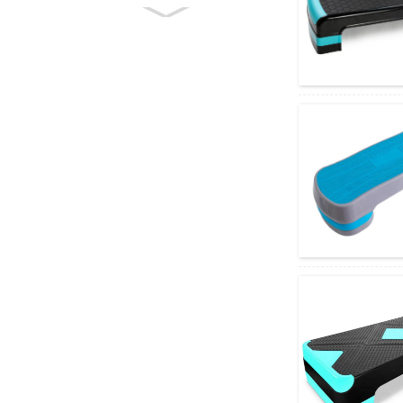
බහු-ක්‍රියාකාරී ව්‍යායාම
තට්ටුව නිදහස් කෝණ
වෙනස් කළ හැකි A...
බහු-ක්‍රියාකාරී Aerobic
Stepper Fitness Step
Board Pl...
ගැඹුරු පටක සඳහා අධි
ඝනත්ව ෆෝම් රෝලර්
සම්බාහනය ...