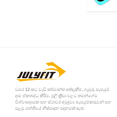
වසර 12 කට වැඩි කර්මාන්ත අත්දැකීම්, ගැඹුරු සැපයුම්
දාම ඒකාබද්ධ කිරීම, ජූලි ක්‍රීඩා වලට තමන්ගේම
විශ්වාසදායක සහ ස්ථාවර අමුද්‍රව්‍ය සැපයුම්කරුවන් සහ
පළමු පන්තියේ නිෂ්පාදන පදනමක් ඇත.