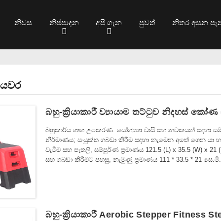
නිවස
නිෂ්පාදන
අපි ගැන
පුවත්
නිතර අසන පැ
ියවර
බහු-ක්‍රියාකාරී ව්‍යායාම තට්ටුව නිදහස් ක
බහුකාර්ය ගෘහ උපකරණ: යෝග්‍යතා වාසි සහ නවකයන් සඳහා සම්ප
නිර්මාණය; සංයුක්ත ගබඩා කිරීම සඳහා නැමෙන අතේ ගෙන යා හැක
වැටීම සහ පැතලි, සම්පූර්ණ ප්‍රමාණය 121.5 (L) x 35.5 (W) x 2
සහ ගබඩා කිරීමට පහසු, නැමුණු ප්‍රමාණය 111 * 33.5 * 21 සෙ.මී
බහු-ක්‍රියාකාරී Aerobic Stepper Fitness S