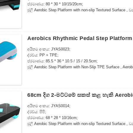
ප්රමාණය: 80 * 30 * 10/15/20cm;
ජුලි Aerobic Step Platform with non-slip Textured Surface ,
කිරීමට පහසු ව්‍යායාම පියවර
Aerobics Rhythmic Pedal Step Platform 
අයිතම අංකය: JYAS0023;
ද්රව්ය: PP + TPE;
ප්රමාණය: 85.5 * 36 * 10.5 / 15 / 20.5cm;
ජුලි Aerobic Step Platform with Non-Slip TPE Surface , Ae
කිරීමේ Aerobics රිද්මයානුකූල පැඩල් පියවර වේදිකාව සකස් කළ
68cm දිග ​​2-මට්ටමේ සකස් කළ හැකි Aerob
අයිතම අංකය: JYAS0014;
ද්රව්ය: පීපී;
ප්රමාණය: 68 * 28 * 10/16cm;
ජුලි Aerobic Step Platform with non-slip Textured Surface , 
ගබඩා කිරීමට පහසු ව්‍යායාම පියවර