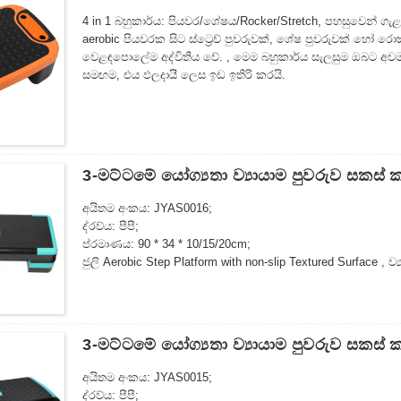
4 in 1 බහුකාර්ය: පියවර/ශේෂය/Rocker/Stretch, පහසුවෙන් ගැළප
aerobic පියවරක සිට ස්ට්‍රෙච් පුවරුවක්, ශේෂ පුවරුවක් හෝ 
වෙළඳපොලේම අද්විතීය වේ. , මෙම බහුකාර්ය සැලසුම ඔබට අවම 
සමඟම, එය ඵලදායී ලෙස ඉඩ ඉතිරි කරයි.
3-මට්ටමේ යෝග්‍යතා ව්‍යායාම පුවරුව සකස්
අයිතම අංකය: JYAS0016;
ද්රව්ය: පීපී;
ප්රමාණය: 90 * 34 * 10/15/20cm;
ජුලි Aerobic Step Platform with non-slip Textured Surface ,
කිරීමට පහසු ව්‍යායාම පියවර
3-මට්ටමේ යෝග්‍යතා ව්‍යායාම පුවරුව සකස්
අයිතම අංකය: JYAS0015;
ද්රව්ය: පීපී;