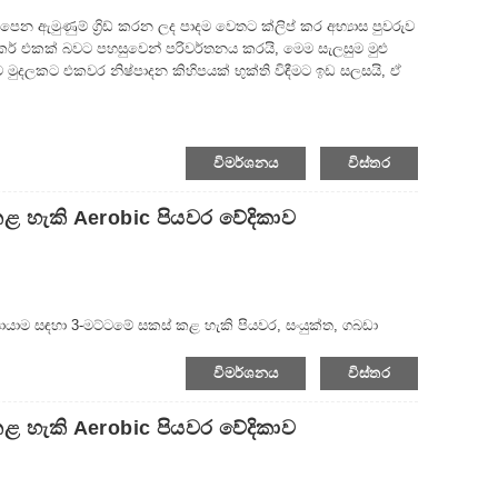
ෙන ඇමුණුම් ග්‍රිඩ් කරන ලද පාදම වෙතට ක්ලිප් කර අභ්‍යාස පුවරුව
රොකර් එකක් බවට පහසුවෙන් පරිවර්තනය කරයි, මෙම සැලසුම මුළු
මුදලකට එකවර නිෂ්පාදන කිහිපයක් භුක්ති විඳීමට ඉඩ සලසයි, ඒ
විමර්ශනය
විස්තර
 කළ හැකි Aerobic පියවර වේදිකාව
 ව්‍යායාම සඳහා 3-මට්ටමේ සකස් කළ හැකි පියවර, සංයුක්ත, ගබඩා
විමර්ශනය
විස්තර
 කළ හැකි Aerobic පියවර වේදිකාව