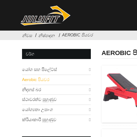
AEROBIC පියවර
නිවස
නිෂ්පාදන
AEROBIC ප
වර්ග
යෝග සහ පිලේට්ස්
Aerobic පියවර
නිදහස් බර
ස්ථාවරත්ව පුහුණුව
යෝග්‍යතා උපාංග
ක්රියාකාරී පුහුණුව