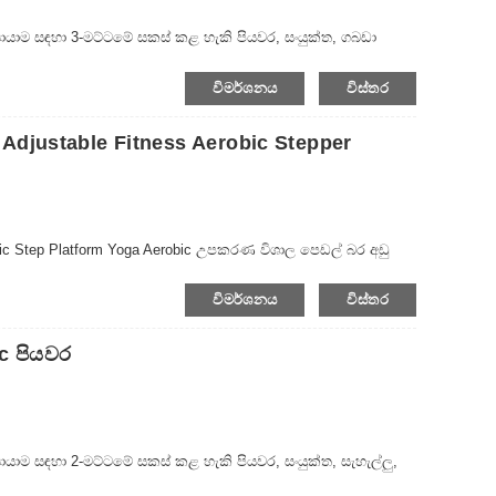
 ව්‍යායාම සඳහා 3-මට්ටමේ සකස් කළ හැකි පියවර, සංයුක්ත, ගබඩා
විමර්ශනය
විස්තර
Adjustable Fitness Aerobic Stepper
robic Step Platform Yoga Aerobic උපකරණ විශාල පෙඩල් බර අඩු
 හැකි යෝග්‍යතාවය Aerobic Stepper
විමර්ශනය
විස්තර
ic පියවර
ව්‍යායාම සඳහා 2-මට්ටමේ සකස් කළ හැකි පියවර, සංයුක්ත, සැහැල්ලු,