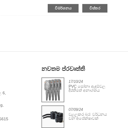
විමර්ශනය
විස්තර
නවතම ප්රවෘත්ති
2/06/24
17/10/24
යෝග්‍යතා බෝල ආවරණ
PVC සෝනා ඇඳුම්වල
කර්මාන්තයේ ප්‍රගතිය
දීප්තිමත් අනාගතය
ල 6,
,
g,
07/09/24
වළලුකර බර: වර්ධනය
වන අපේක්ෂාවක්
5615