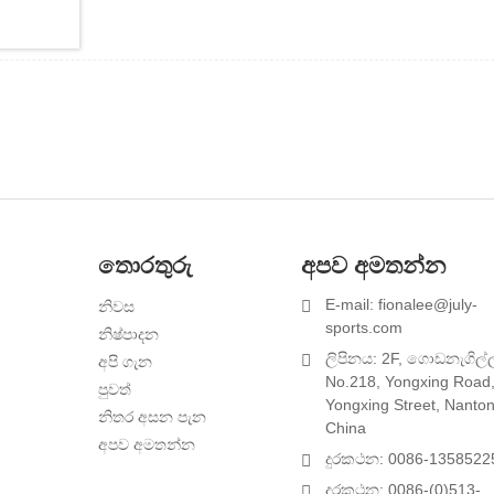
තොරතුරු
අපව අමතන්න
E-mail: fionalee@july-
නිවස
1
sports.com
නිෂ්පාදන
ලිපිනය: 2F, ගොඩනැගිල්
අපි ගැන
No.218, Yongxing Road
පුවත්
Yongxing Street, Nanton
නිතර අසන පැන
China
අපව අමතන්න
දුරකථන: 0086-1358522
දුරකථන: 0086-(0)513-