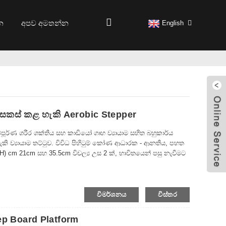
න
අපව අමතන්න
English
ෝණ සකස් කළ හැකි Aerobic Stepper
ූර්ණ ශරීර ශක්තිය සහ කාඩියෝ ගෘහ ව්‍යායාම සහිත බහුකාර්ය
ි ව්‍යායාම තට්ටුව. විවිධ පිහිටුම් කෝණ ආධාරක - ආනතිය, පහත
1 (H) cm 21cm සහ 35.5cm විචල්‍ය උස 2 ක්, භාවිතයෙන් පසු නැවීමට
.
විමර්ශනය
විස්තර
tep Board Platform