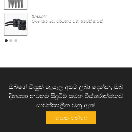
07/09/24
වළලුකර බර: වර්ධනය වන අපේක්ෂාවක්
ඔබගේ විද්‍යුත් තැපෑල අපට ලබා දෙන්න, ඔබ
දිනපතා නවතම සිදුවීම් සමඟ විස්තරාත්මකව
යාවත්කාලීන වනු ඇත!
දායක වන්න!