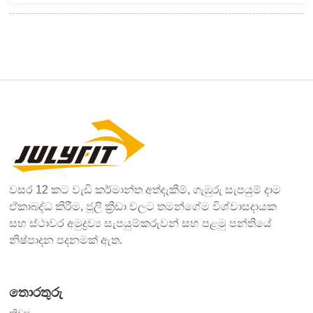
වසර 12 කට වැඩි කර්මාන්ත අත්දැකීම්, ගැඹුරු සැපයුම් දාම
ඒකාබද්ධ කිරීම, ජූලි ක්‍රීඩා වලට තමන්ගේම විශ්වාසදායක
සහ ස්ථාවර අමුද්‍රව්‍ය සැපයුම්කරුවන් සහ පළමු පන්තියේ
නිෂ්පාදන පදනමක් ඇත.
තොරතුරු