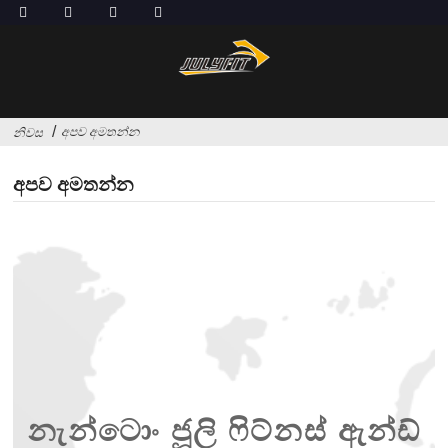
අපව අමතන්න
නිවස
අපව අමතන්න
නැන්ටොං ජූලි ෆිට්නස් ඇන්ඩ්