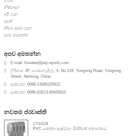
නිවස
නිෂ්පාදන
අපි ගැන
පුවත්
නිතර අසන පැන
අපව අමතන්න
අපව අමතන්න
E-mail: fionalee@july-sports.com
ලිපිනය: 2F, ගොඩනැගිල්ල 6, No.218, Yongxing Road, Yongxing
Street, Nantong, China
දුරකථන: 0086-13585225615
දුරකථන: 0086-(0)513-85665615
නවතම ප්රවෘත්ති
17/10/24
PVC සෝනා ඇඳුම්වල දීප්තිමත් අනාගතය