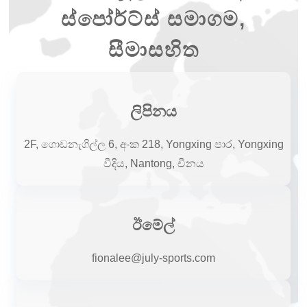
ස්පෝර්ට්ස් සමාගම,
සීමාසහිත
ලිපිනය
2F, ගොඩනැගිල්ල 6, අංක 218, Yongxing පාර, Yongxing
වීදිය, Nantong, චීනය
ඊමේල්
fionalee@july-sports.com