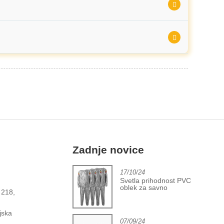
Zadnje novice
2/06/24
17/10/24
apredek v industriji
Svetla prihodnost PVC
revlek za fitnes žoge
oblek za savno
 218,
jska
07/09/24