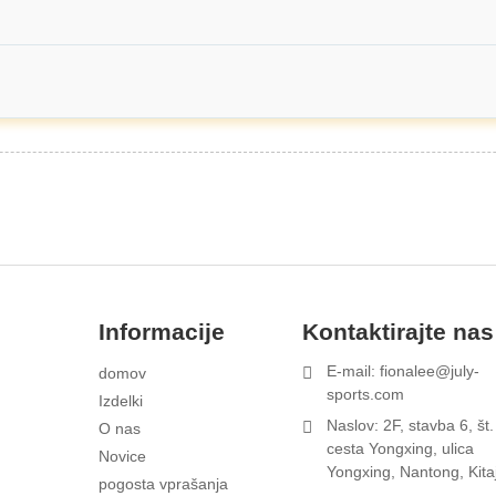
Informacije
Kontaktirajte nas
E-mail: fionalee@july-
domov
1
sports.com
N
Izdelki
p
Naslov: 2F, stavba 6, št.
O nas
cesta Yongxing, ulica
Novice
Yongxing, Nantong, Kita
pogosta vprašanja