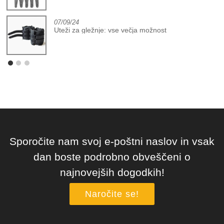
07/09/24
Uteži za gležnje: vse večja možnost
Sporočite nam svoj e-poštni naslov in vsak
dan boste podrobno obveščeni o
najnovejših dogodkih!
Naročite se!