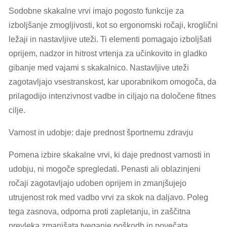
Sodobne skakalne vrvi imajo pogosto funkcije za
izboljšanje zmogljivosti, kot so ergonomski ročaji, kroglični
ležaji in nastavljive uteži. Ti elementi pomagajo izboljšati
oprijem, nadzor in hitrost vrtenja za učinkovito in gladko
gibanje med vajami s skakalnico. Nastavljive uteži
zagotavljajo vsestranskost, kar uporabnikom omogoča, da
prilagodijo intenzivnost vadbe in ciljajo na določene fitnes
cilje.
Varnost in udobje: daje prednost športnemu zdravju
Pomena izbire skakalne vrvi, ki daje prednost varnosti in
udobju, ni mogoče spregledati. Penasti ali oblazinjeni
ročaji zagotavljajo udoben oprijem in zmanjšujejo
utrujenost rok med vadbo vrvi za skok na daljavo. Poleg
tega zasnova, odporna proti zapletanju, in zaščitna
prevleka zmanjšata tveganje poškodb in povečata