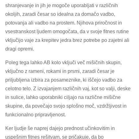
shranjevanje in jih je mogoče uporabljati v različnih
okoljih, zaradi česar so idealna za domačo vadbo,
potovanja ali vadbo na prostem. Njihova priročnost in
vsestranskost ljudem omogočata, da v svoje fitnes rutine
vključijo vaje za krepitev jedra brez potrebe po zajetni ali
dragi opremi.
Poleg tega lahko AB kolo vključi več mišičnih skupin,
vključno z rameni, rokami in prsmi, zaradi česar je
priljubljena izbira za posameznike, ki iščejo vadbo za
celotno telo. Z izvajanjem različnih vaj, kot so valji, deske
in sulice, lahko uporabniki ciljajo na različne mišične
skupine, da povečajo svojo splošno moč, vzdržljivost in
funkcionalno pripravljenost.
Ker ljudje še naprej dajejo prednost učinkovitim in
uspešnim fitnes rešitvam, se pričakuje, da bo