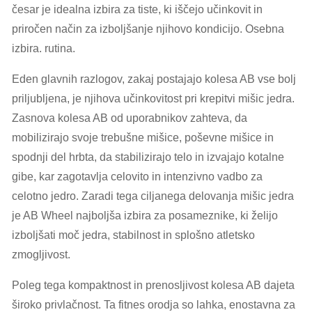
česar je idealna izbira za tiste, ki iščejo učinkovit in
priročen način za izboljšanje njihovo kondicijo. Osebna
izbira. rutina.
Eden glavnih razlogov, zakaj postajajo kolesa AB vse bolj
priljubljena, je njihova učinkovitost pri krepitvi mišic jedra.
Zasnova kolesa AB od uporabnikov zahteva, da
mobilizirajo svoje trebušne mišice, poševne mišice in
spodnji del hrbta, da stabilizirajo telo in izvajajo kotalne
gibe, kar zagotavlja celovito in intenzivno vadbo za
celotno jedro. Zaradi tega ciljanega delovanja mišic jedra
je AB Wheel najboljša izbira za posameznike, ki želijo
izboljšati moč jedra, stabilnost in splošno atletsko
zmogljivost.
Poleg tega kompaktnost in prenosljivost kolesa AB dajeta
široko privlačnost. Ta fitnes orodja so lahka, enostavna za