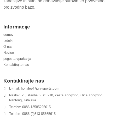
zanesljive in stabilne dobavitelje surovin ter prvovrstno
proizvodno bazo.
Informacije
domov
Izdelki
O nas
Novice
pogosta vprašanja
Kontaktirajte nas
Kontaktirajte nas
E-mail: fionalee@july-sports.com
Naslov: 2F, stavba 6, št. 218, cesta Yongxing, ulica Yongxing,
Nantong, Kitajska
Telefon: 0086-13585225615
Telefon: 0086-(0)513-85665615