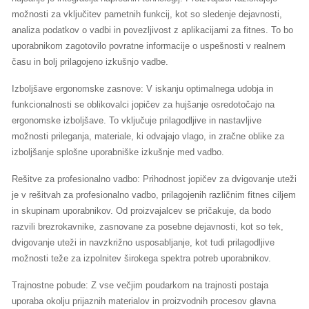
možnosti za vključitev pametnih funkcij, kot so sledenje dejavnosti,
analiza podatkov o vadbi in povezljivost z aplikacijami za fitnes. To bo
uporabnikom zagotovilo povratne informacije o uspešnosti v realnem
času in bolj prilagojeno izkušnjo vadbe.
Izboljšave ergonomske zasnove: V iskanju optimalnega udobja in
funkcionalnosti se oblikovalci jopičev za hujšanje osredotočajo na
ergonomske izboljšave. To vključuje prilagodljive in nastavljive
možnosti prileganja, materiale, ki odvajajo vlago, in zračne oblike za
izboljšanje splošne uporabniške izkušnje med vadbo.
Rešitve za profesionalno vadbo: Prihodnost jopičev za dvigovanje uteži
je v rešitvah za profesionalno vadbo, prilagojenih različnim fitnes ciljem
in skupinam uporabnikov. Od proizvajalcev se pričakuje, da bodo
razvili brezrokavnike, zasnovane za posebne dejavnosti, kot so tek,
dvigovanje uteži in navzkrižno usposabljanje, kot tudi prilagodljive
možnosti teže za izpolnitev širokega spektra potreb uporabnikov.
Trajnostne pobude: Z vse večjim poudarkom na trajnosti postaja
uporaba okolju prijaznih materialov in proizvodnih procesov glavna