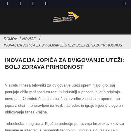
DOMOV
NOVICE
INOVACIJA JOPIČA ZA DVIGOVANJE UTEŽI: BOLJ ZDRAVA PRIHODNOST
INOVACIJA JOPIČA ZA DVIGOVANJE UTEŽI:
BOLJ ZDRAVA PRIHODNOST
V svetu fitnesa telovniki za dvigovanje uteži spreminjajo igro, saj
ponujajo obilo možnosti za rast in industriji v prihodnjih letih odpirajo
nove poti. Osredotočeni na izboljšanje vadbe z dodanim uporom, so
jopiči z utežmi pripravljeni na velik napredek in igrajo ključno vlogo pri
oblikovanju fitnes krajine.
Tehnološka integracija: Ključno področje pri razvoju brezrokavnikov za
hujšanje je integracija naprednih tehnologij. Proizvajalci raziskujejo