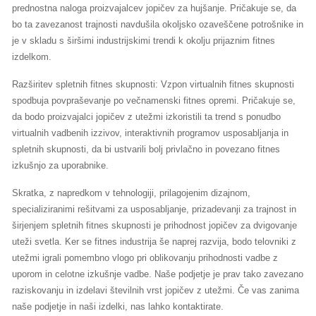
prednostna naloga proizvajalcev jopičev za hujšanje. Pričakuje se, da
bo ta zavezanost trajnosti navdušila okoljsko ozaveščene potrošnike in
je v skladu s širšimi industrijskimi trendi k okolju prijaznim fitnes
izdelkom.
Razširitev spletnih fitnes skupnosti: Vzpon virtualnih fitnes skupnosti
spodbuja povpraševanje po večnamenski fitnes opremi. Pričakuje se,
da bodo proizvajalci jopičev z utežmi izkoristili ta trend s ponudbo
virtualnih vadbenih izzivov, interaktivnih programov usposabljanja in
spletnih skupnosti, da bi ustvarili bolj privlačno in povezano fitnes
izkušnjo za uporabnike.
Skratka, z napredkom v tehnologiji, prilagojenim dizajnom,
specializiranimi rešitvami za usposabljanje, prizadevanji za trajnost in
širjenjem spletnih fitnes skupnosti je prihodnost jopičev za dvigovanje
uteži svetla. Ker se fitnes industrija še naprej razvija, bodo telovniki z
utežmi igrali pomembno vlogo pri oblikovanju prihodnosti vadbe z
uporom in celotne izkušnje vadbe. Naše podjetje je prav tako zavezano
raziskovanju in izdelavi številnih vrst jopičev z utežmi. Če vas zanima
naše podjetje in naši izdelki, nas lahko kontaktirate.