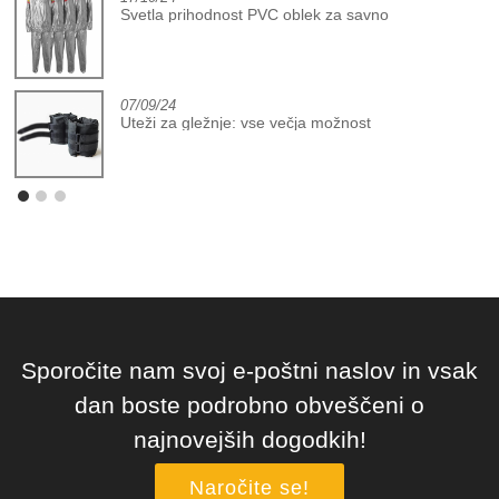
Svetla prihodnost PVC oblek za savno
07/09/24
Uteži za gležnje: vse večja možnost
Sporočite nam svoj e-poštni naslov in vsak
dan boste podrobno obveščeni o
najnovejših dogodkih!
Naročite se!