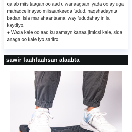
qalab miis taagan oo aad u wanaagsan iyada oo ay uga
mahadcelinayso miisaankeeda fudud, naqshadaynta
badan. Isla mar ahaantaana, way fududahay in la
kaydiyo.
● Waxa kale oo aad ku samayn kartaa jimicsi kale, sida
anaga oo kale iyo sariiro.
sawir faahfaahsan alaabta