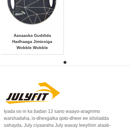
Aasaaska Guddida
Hadhaaga Jimicsiga
Wobble Wobble
Iyada oo in ka badan 12 sano waayo-aragnimo
warshadaha, is-dhexgalka qoto-dheer ee silsiladda
sahayda, July ciyaaraha July waxay leeyihiin alaab-