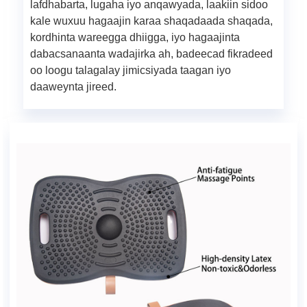
lafdhabarta, lugaha iyo anqawyada, laakiin sidoo
kale wuxuu hagaajin karaa shaqadaada shaqada,
kordhinta wareegga dhiigga, iyo hagaajinta
dabacsanaanta wadajirka ah, badeecad fikradeed
oo loogu talagalay jimicsiyada taagan iyo
daaweynta jireed.