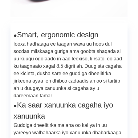
Smart, ergonomic design
●
looxa hadhaaga ee taagan waxa uu hoos dul
socdaa miiskaaga guriga ama goobta shaqada si
uu kuugu ogolaado in aad leexiso, tiirsato, oo aad
ku taagnaato xagal 8.5 digrii ah. Duugista cagaha
ee kicinta, dusha sare ee guddiga dheelitirka
jirkeena ayaa leh dhibco cadaadis ah oo si tartiib
ah u duugaya xanuunka si cagaha ay u
dareemaan tamar.
Ka saar xanuunka cagaha iyo
●
xanuunka
Guddiga dheelitirka ma aha oo kaliya in uu
yareeyo walbahaarka iyo xanuunka dhabarkaaga,