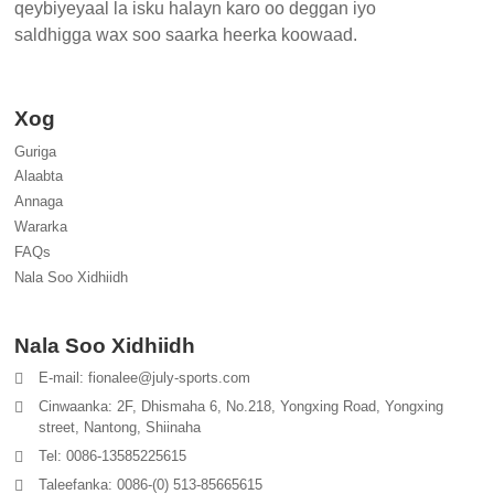
qeybiyeyaal la isku halayn karo oo deggan iyo
saldhigga wax soo saarka heerka koowaad.
Xog
Guriga
Alaabta
Annaga
Wararka
FAQs
Nala Soo Xidhiidh
Nala Soo Xidhiidh
E-mail: fionalee@july-sports.com
Cinwaanka: 2F, Dhismaha 6, No.218, Yongxing Road, Yongxing
street, Nantong, Shiinaha
Tel: 0086-13585225615
Taleefanka: 0086-(0) 513-85665615