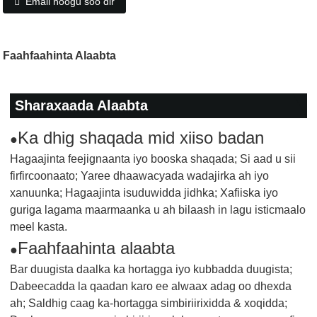
Email noogu soo dir
Faahfaahinta Alaabta
Sharaxaada Alaabta
Ka dhig shaqada mid xiiso badan
●
Hagaajinta feejignaanta iyo booska shaqada; Si aad u sii
firfircoonaato; Yaree dhaawacyada wadajirka ah iyo
xanuunka; Hagaajinta isuduwidda jidhka; Xafiiska iyo
guriga lagama maarmaanka u ah bilaash in lagu isticmaalo
meel kasta.
Faahfaahinta alaabta
●
Bar duugista daalka ka hortagga iyo kubbadda duugista;
Dabeecadda la qaadan karo ee alwaax adag oo dhexda
ah; Saldhig caag ka-hortagga simbiriirixidda & xoqidda;