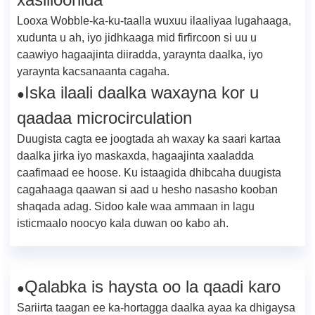
Looxa Wobble-ka-ku-taalla wuxuu ilaaliyaa lugahaaga,
xudunta u ah, iyo jidhkaaga mid firfircoon si uu u
caawiyo hagaajinta diiradda, yaraynta daalka, iyo
yaraynta kacsanaanta cagaha.
Iska ilaali daalka waxayna kor u
●
qaadaa microcirculation
Duugista cagta ee joogtada ah waxay ka saari kartaa
daalka jirka iyo maskaxda, hagaajinta xaaladda
caafimaad ee hoose. Ku istaagida dhibcaha duugista
cagahaaga qaawan si aad u hesho nasasho kooban
shaqada adag. Sidoo kale waa ammaan in lagu
isticmaalo noocyo kala duwan oo kabo ah.
Qalabka is haysta oo la qaadi karo
●
Sariirta taagan ee ka-hortagga daalka ayaa ka dhigaysa