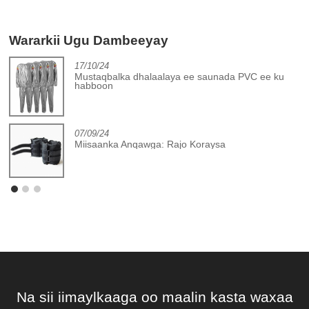
Wararkii Ugu Dambeeyay
17/10/24
Mustaqbalka dhalaalaya ee saunada PVC ee ku
habboon
07/09/24
Miisaanka Anqawga: Rajo Koraysa
Na sii iimaylkaaga oo maalin kasta waxaa