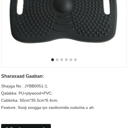
Sharaxaad Gaaban:
Shayga No.: JYBB0051-1;
Qalabka: PU+plywood+PVC;
Cabbirka: 50cm*35.5cm*6.4cm;
Feature: Xooji xoogga iyo xasiloonida xudunta u ah.