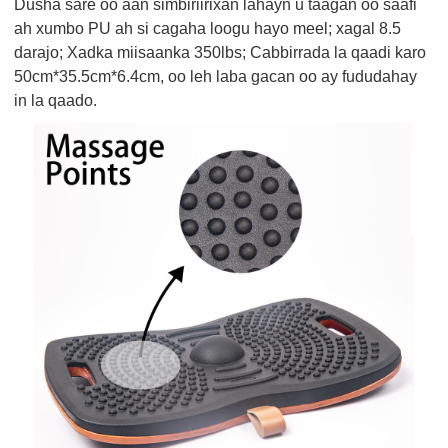
Dusha sare oo aan simbiriirixan lahayn u taagan oo saafi
ah xumbo PU ah si cagaha loogu hayo meel; xagal 8.5
darajo; Xadka miisaanka 350lbs; Cabbirrada la qaadi karo
50cm*35.5cm*6.4cm, oo leh laba gacan oo ay fududahay
in la qaado.