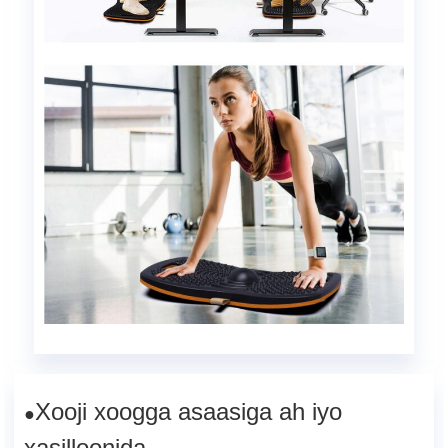
Xooji xoogga asaasiga ah iyo
●
xasilloonida